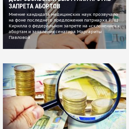
ЗАПРЕТА АБОРТОВ
Мнение кандидата медицинских наук прозвучало
на фоне последнего предложения патриарха РПЦ
Кирилла о федеральном запрете на «склонение» к
абортам и заявления сенатора Маргариты
Павловой