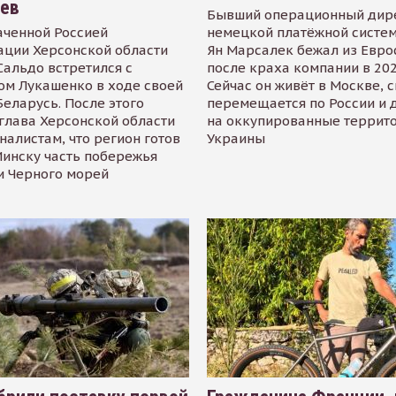
иев
Бывший операционный дир
аченной Россией
немецкой платёжной систем
ации Херсонской области
Ян Марсалек бежал из Евр
альдо встретился с
после краха компании в 202
ом Лукашенко в ходе своей
Сейчас он живёт в Москве, 
Беларусь. После этого
перемещается по России и 
глава Херсонской области
на оккупированные террит
налистам, что регион готов
Украины
инску часть побережья
и Черного морей