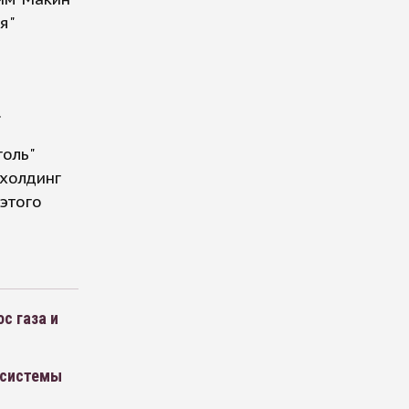
я"
.
оль"
 холдинг
этого
с газа и
е системы