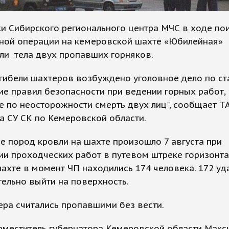
и Сибирского регионального центра МЧС в ходе по
ьной операции на кемеровской шахте «Юбилейная»
ли тела двух пропавших горняков.
гибели шахтеров возбуждено уголовное дело по ст
е правил безопасности при ведении горных работ,
 по неосторожности смерть двух лиц", сообщает Т
а СУ СК по Кемеровской области.
 пород кровли на шахте произошло 7 августа при
и проходческих работ в путевом штреке горизонта
шахте в момент ЧП находились 174 человека. 172 уд
ельно выйти на поверхность.
ра считались пропавшими без вести.
аместитель губернатора Кемеровской области Макс