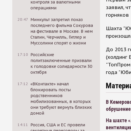
контроля за валютными
заявил, ч
операциями
горняков 
20:47
Минкульт запретил показ
последнего фильма Сокурова
Шахта "Юб
на фестивале в Москве. В нем
произошла
Сталин, Черчилль, Гитлер и
Муссолини спорят о жизни
До 2013 г
17:10
Российские
(холдинг 
политзаключенные призвали
"ТопПром"
к голодовке солидарности 30
года "Юб
октября
Матери
17:12
«ВКонтакте» начал
блокировать посты
родственников
В Кемеровс
мобилизованных, в которых
они требуют вернуть близких
обрушение
домой
На шахте «
14:11
Россия, США и ЕС провели
вентиляци
секретные переговоры за