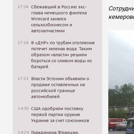
17:26
Сбежавший в Россию экс-
Сотрудни
глава немецкого финтеха
кемеровс
Wirecard занялся
сельхозбизнесом и
автозапчастями
17:16
В «ДНР» по трубам отопления
потечет зеленая вода. Таким
образом «власти» решили
бороться со сливом воды из
батарей
17:13
Власти Эстонии объявили о
продаже оставленных на
российской границе
автомобилей
14:30
США одобрили поставку
первой партии оружия
Украине за счет союзников
14:24
Гражданина Франции,