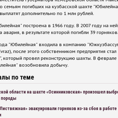
то семьям погибших на кузбасской шахте "Юбилейна
выплатят дополнительно по 1 млн рублей.
илейная" построена в 1966 году. В 2007 году на ней
 авария, в результате которой погибли 39 горняков
ода "Юбилейная" входила в компанию "Южкузбассуг
Evraz), после этого собственником предприятия стал
, который провел реконструкцию шахты. В феврале 
илейная" возобновила добычу.
алы по теме
кой области на шахте «Осинниковская» произошел выбро
 породы
Листвяжная» эвакуировали горняков из-за сбоя в работ
и