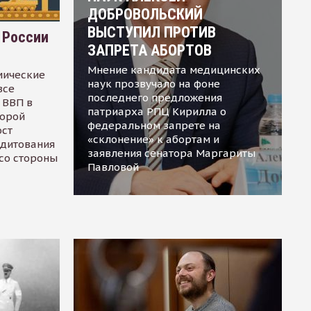
ДОБРОВОЛЬСКИЙ
ВЫСТУПИЛ ПРОТИВ
 России
ЗАПРЕТА АБОРТОВ
Мнение кандидата медицинских
мические
наук прозвучало на фоне
все
последнего предложения
 ВВП в
патриарха РПЦ Кирилла о
торой
федеральном запрете на
ост
«склонение» к абортам и
едитования
заявления сенатора Маргариты
 со стороны
Павловой