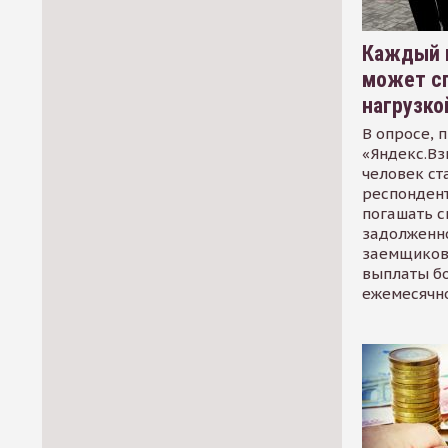
Каждый 
может сп
нагрузко
В опросе, 
«Яндекс.Вз
человек ст
респондент
погашать 
задолженно
заемщиков
выплаты б
ежемесячн