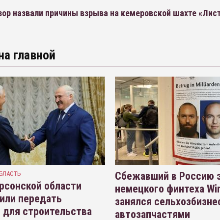
зор назвали причины взрыва на кемеровской шахте «Лис
на главной
БЛАСТЬ
Сбежавший в Россию э
рсонской области
немецкого финтеха Wi
или передать
занялся сельхозбизне
 для строительства
автозапчастями