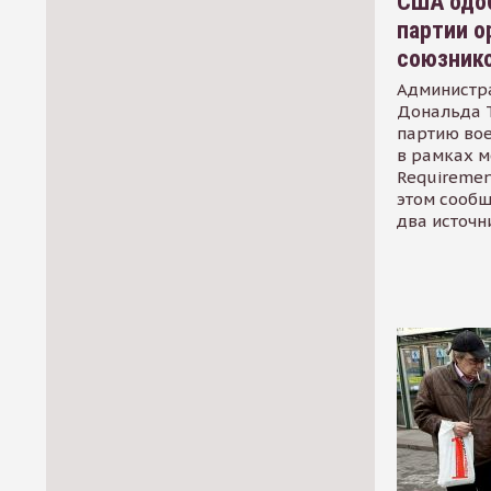
США одоб
партии о
союзник
Администр
Дональда 
партию во
в рамках м
Requirement
этом сообщ
два источн