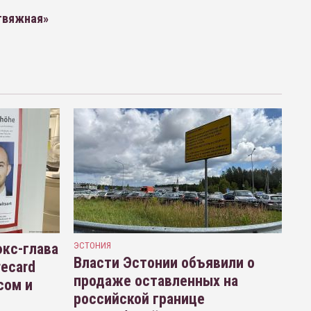
твяжная»
кс-глава
ЭСТОНИЯ
Власти Эстонии объявили о
recard
продаже оставленных на
сом и
российской границе