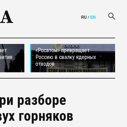
RU
/
EN
ает
«Росатом» превращает
вития
Россию в свалку ядерных
отходов
ри разборе
вух горняков