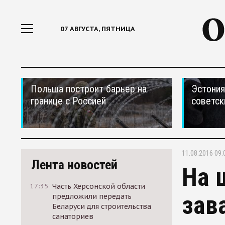
07 АВГУСТА, ПЯТНИЦА
Польша построит барьер на
Эстония
границе с Россией
советск
11.08.2016 09:
Лента новостей
На 
17:35
Часть Херсонской области
зав
предложили передать
Беларуси для строительства
санаториев