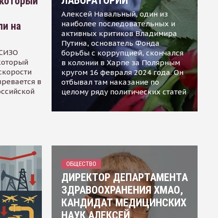
ЛАБОРАТОРИИ
 который
Алексей Навальный, один из
наиболее последовательных и
ли на
активных критиков Владимира
Путина, основатель Фонда
 СИЗО
борьбы с коррупцией, скончался
 который
в колонии в Харпе за Полярным
скорости
кругом 16 февраля 2024 года. Он
зревается в
отбывал там наказание по
оссийской
целому ряду политических статей
ОБЩЕСТВО
ДИРЕКТОР ДЕПАРТАМЕНТА
ЗДРАВООХРАНЕНИЯ ХМАО,
КАНДИДАТ МЕДИЦИНСКИХ
НАУК АЛЕКСЕЙ