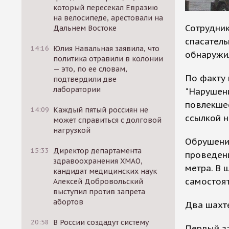
который пересекал Евразию
на велосипеде, арестовали на
Сотрудник
Дальнем Востоке
спасател
14:16
Юлия Навальная заявила, что
обнаружи
политика отравили в колонии
— это, по ее словам,
По факту 
подтвердили две
лаборатории
"Нарушени
повлекшее
14:09
Каждый пятый россиян не
ссылкой н
может справиться с долговой
нагрузкой
Обрушение
15:33
Директор департамента
проведени
здравоохранения ХМАО,
метра. В 
кандидат медицинских наук
самостоят
Алексей Добровольский
выступил против запрета
абортов
Два шахте
20:58
В России создадут систему
Первый з