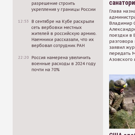
санатор
разрешение строить
укрепления у границы России
Глава назн
администр
12:53
В сентябре на Кубе раскрыли
Владимир С
сеть вербовки местных
Александр
жителей в российскую армию.
поездки в 
Наемники рассказали, что их
разговора 
вербовал сотрудник РАН
заявил жур
передать М
22:20
Россия намерена увеличить
Азовского 
военные расходы в 2024 году
почти на 70%