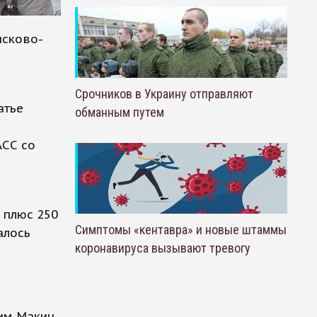
исково-
Срочников в Украину отправляют
атье
обманным путем
АСС со
 плюс 250
Симптомы «кентавра» и новые штаммы
алось
коронавируса вызывают тревогу
им Макин