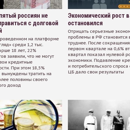
пятый россиян не
Экономический рост в
равиться с долговой
остановился
й
Отрицать серьезные эконо
проблемы в РФ становится 
проведенном на платформе
труднее. После сокращения
гляд» среди 1,2 тыс.
первом квартале на 0,6% в
арше 18 лет, 22%
квартал показал нулевой р
ов заявили, что не могут
экономики. Подавление кр
свои кредитные
и потребительского спроса
сти. При этом 18,5%
ЦБ дало свои результаты
 вынуждены тратить на
олее половины своего
ого доход