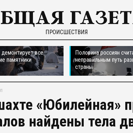
ПРОИСШЕСТВИЯ
 демонтирует все
Половина россиян счит
ие памятники
неправильным путь раз
страны
01
шахте «Юбилейная» п
алов найдены тела д