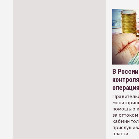
В России
контрол
операци
Правительс
мониторинг
помощью к
за оттоком 
кабмин тол
прислушив
власти