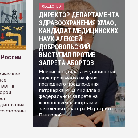
ОБЩЕСТВО
ДИРЕКТОР ДЕПАРТАМЕНТА
ЗДРАВООХРАНЕНИЯ ХМАО,
КАНДИДАТ МЕДИЦИНСКИХ
НАУК АЛЕКСЕЙ
ДОБРОВОЛЬСКИЙ
ВЫСТУПИЛ ПРОТИВ
 России
ЗАПРЕТА АБОРТОВ
Мнение кандидата медицинских
мические
наук прозвучало на фоне
все
последнего предложения
 ВВП в
патриарха РПЦ Кирилла о
торой
федеральном запрете на
ост
«склонение» к абортам и
едитования
заявления сенатора Маргариты
 со стороны
Павловой