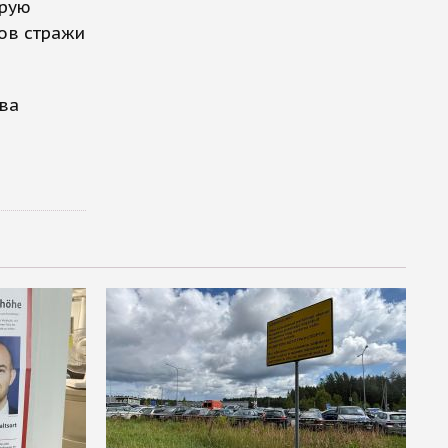
орую
ов стражи
ва