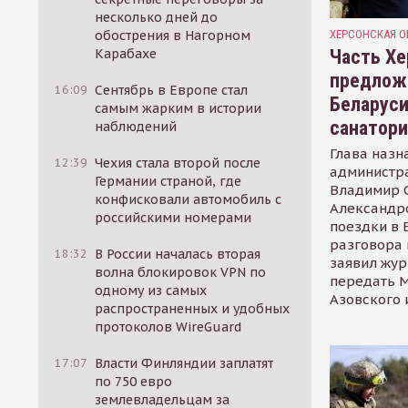
несколько дней до
ХЕРСОНСКАЯ О
обострения в Нагорном
Часть Хе
Карабахе
предлож
16:09
Сентябрь в Европе стал
Беларуси
самым жарким в истории
санатор
наблюдений
Глава назн
12:39
Чехия стала второй после
администр
Германии страной, где
Владимир С
конфисковали автомобиль с
Александр
российскими номерами
поездки в 
разговора 
18:32
В России началась вторая
заявил жур
волна блокировок VPN по
передать М
одному из самых
Азовского 
распространенных и удобных
протоколов WireGuard
17:07
Власти Финляндии заплатят
по 750 евро
землевладельцам за