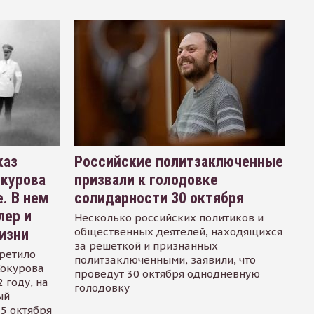
каз
Российские политзаключенные
окурова
призвали к голодовке
. В нем
солидарности 30 октября
лер и
Несколько российских политиков и
общественных деятелей, находящихся
изни
за решеткой и признанных
ретило
политзаключенными, заявили, что
Сокурова
проведут 30 октября однодневную
 году, на
голодовку
ый
15 октября