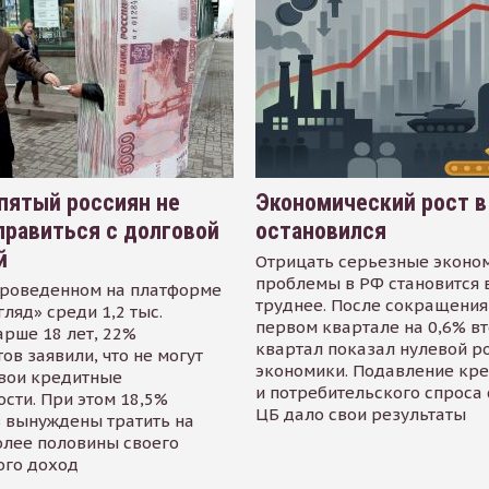
пятый россиян не
Экономический рост в
равиться с долговой
остановился
й
Отрицать серьезные эконо
проблемы в РФ становится 
проведенном на платформе
труднее. После сокращения
гляд» среди 1,2 тыс.
первом квартале на 0,6% в
арше 18 лет, 22%
квартал показал нулевой р
ов заявили, что не могут
экономики. Подавление кр
свои кредитные
и потребительского спроса
сти. При этом 18,5%
ЦБ дало свои результаты
 вынуждены тратить на
олее половины своего
ого доход