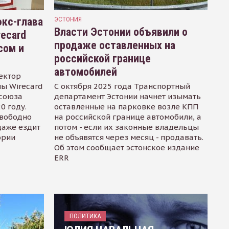
кс-глава
ЭСТОНИЯ
Власти Эстонии объявили о
recard
продаже оставленных на
сом и
российской границе
автомобилей
ектор
ы Wirecard
С октября 2025 года Транспортный
осоюза
департамент Эстонии начнет изымать
0 году.
оставленные на парковке возле КПП
свободно
на российской границе автомобили, а
даже ездит
потом - если их законные владельцы
ории
не объявятся через месяц - продавать.
Об этом сообщает эстонское издание
ERR
ПОЛИТИКА