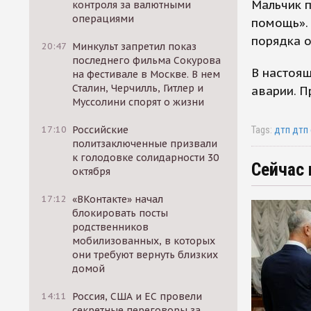
Мальчик п
контроля за валютными
операциями
помощь». 
порядка 
20:47
Минкульт запретил показ
последнего фильма Сокурова
В настоящ
на фестивале в Москве. В нем
Сталин, Черчилль, Гитлер и
аварии. П
Муссолини спорят о жизни
Tags:
дтп
дтп
17:10
Российские
политзаключенные призвали
к голодовке солидарности 30
Сейчас 
октября
17:12
«ВКонтакте» начал
блокировать посты
родственников
мобилизованных, в которых
они требуют вернуть близких
домой
14:11
Россия, США и ЕС провели
секретные переговоры за