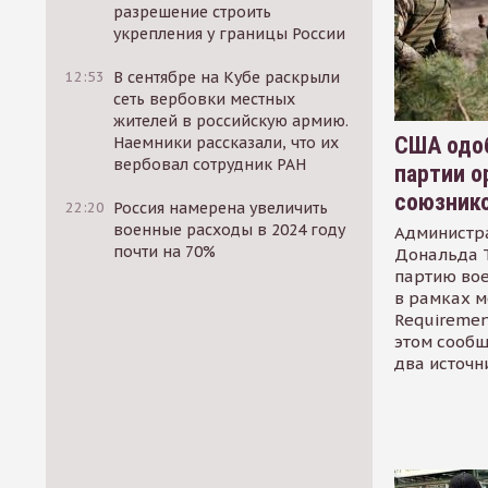
разрешение строить
укрепления у границы России
12:53
В сентябре на Кубе раскрыли
сеть вербовки местных
жителей в российскую армию.
США одоб
Наемники рассказали, что их
вербовал сотрудник РАН
партии о
союзник
22:20
Россия намерена увеличить
военные расходы в 2024 году
Администр
почти на 70%
Дональда 
партию во
в рамках м
Requirement
этом сообщ
два источн