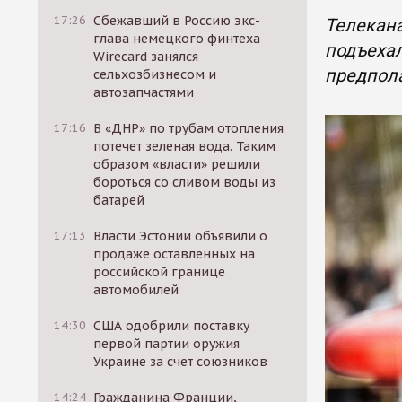
17:26
Сбежавший в Россию экс-
Телекана
глава немецкого финтеха
подъехал
Wirecard занялся
предпола
сельхозбизнесом и
автозапчастями
17:16
В «ДНР» по трубам отопления
потечет зеленая вода. Таким
образом «власти» решили
бороться со сливом воды из
батарей
17:13
Власти Эстонии объявили о
продаже оставленных на
российской границе
автомобилей
14:30
США одобрили поставку
первой партии оружия
Украине за счет союзников
14:24
Гражданина Франции,