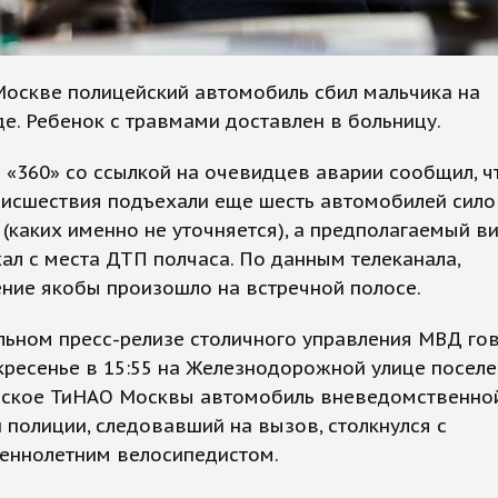
Москве полицейский автомобиль сбил мальчика на
е. Ребенок с травмами доставлен в больницу.
 «360» со ссылкой на очевидцев аварии сообщил, ч
оисшествия подъехали еще шесть автомобилей сил
(каких именно не уточняется), а предполагаемый в
ал с места ДТП полчаса. По данным телеканала,
ние якобы произошло на встречной полосе.
ьном пресс-релизе столичного управления МВД гов
кресенье в 15:55 на Железнодорожной улице посел
ское ТиНАО Москвы автомобиль вневедомственно
 полиции, следовавший на вызов, столкнулся с
еннолетним велосипедистом.