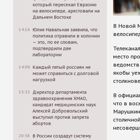
который пересекал Евразию
на велосипеде, арестовали на
Дальнем Востоке
В Новой 
14:16
Юлия Навальная заявила, что
велосипед
политика отравили в колонии
— это, по ее словам,
Телеканал
подтвердили две
лаборатории
место пр
ведомств 
14:09
Каждый пятый россиян не
якобы уех
может справиться с долговой
нагрузкой
столкнове
15:33
Директор департамента
В официал
здравоохранения ХМАО,
что в вос
кандидат медицинских наук
Марушкин
Алексей Добровольский
выступил против запрета
столичной
абортов
несоверш
20:58
В России создадут систему