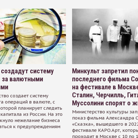
 создадут систему
Минкульт запретил по
я за валютными
последнего фильма С
ями
на фестивале в Москве
Сталин, Черчилль, Гит
тво создает систему
а операций в валюте, с
Муссолини спорят о ж
оторой планирует следить
Министерство культуры зап
капитала из России. На это
показ фильма Александра 
кнуло нежелание бизнеса
«Сказка», вышедшего в 2022
аться к предупреждениям
фестивале КАРО.Арт, котор
проходит в Москве с 10 по 