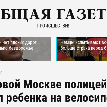
ПРОИСШЕСТВИЯ
и нет плохих дорог –
Немцы испытывают вс
лько бездорожье
больше страха перед 
30
овой Москве полице
л ребенка на велоси