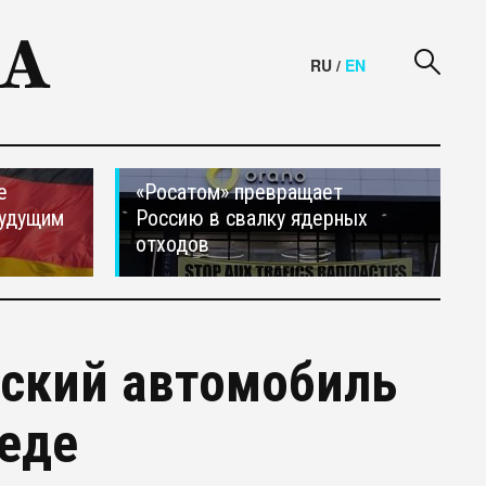
RU
/
EN
е
«Росатом» превращает
будущим
Россию в свалку ядерных
отходов
йский автомобиль
педе