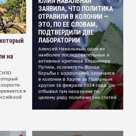
ЮЛИЯ НАВАЛЬНАЯ
ЗАЯВИЛА, ЧТО ПОЛИТИКА
ОТРАВИЛИ В КОЛОНИИ —
ЭТО, ПО ЕЕ СЛОВАМ,
ПОДТВЕРДИЛИ ДВЕ
ЛАБОРАТОРИИ
 который
Алексей Навальный, один из
наиболее последовательных и
ли на
активных критиков Владимира
Путина, основатель Фонда
 СИЗО
борьбы с коррупцией, скончался
 который
в колонии в Харпе за Полярным
скорости
кругом 16 февраля 2024 года. Он
зревается в
отбывал там наказание по
оссийской
целому ряду политических статей