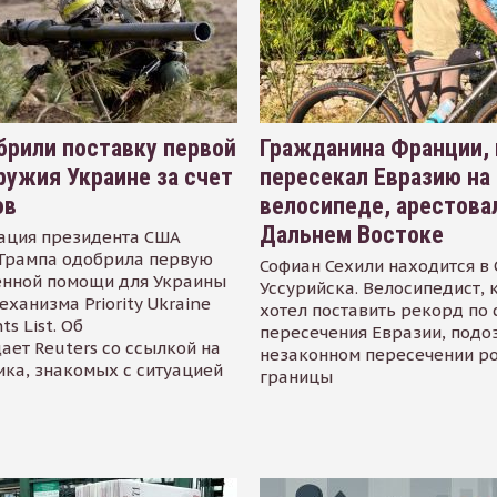
рили поставку первой
Гражданина Франции,
ружия Украине за счет
пересекал Евразию на
ов
велосипеде, арестова
Дальнем Востоке
ация президента США
Трампа одобрила первую
Софиан Сехили находится в
енной помощи для Украины
Уссурийска. Велосипедист,
еханизма Priority Ukraine
хотел поставить рекорд по 
s List. Об
пересечения Евразии, подо
ает Reuters со ссылкой на
незаконном пересечении р
ика, знакомых с ситуацией
границы