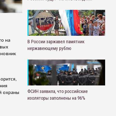
то на
В России заржавел памятник
овых
нержавеющему рублю
иновник
орится,
ения
ФСИН заявила, что российские
й охраны
изоляторы заполнены на 96%