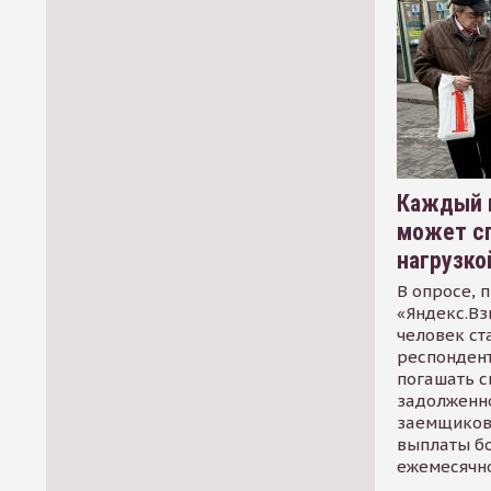
Каждый 
может сп
нагрузко
В опросе, 
«Яндекс.Вз
человек ст
респондент
погашать 
задолженно
заемщиков
выплаты б
ежемесячн