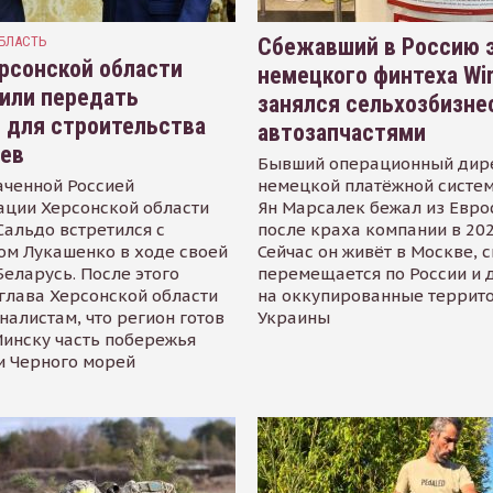
БЛАСТЬ
Сбежавший в Россию э
рсонской области
немецкого финтеха Wi
или передать
занялся сельхозбизне
 для строительства
автозапчастями
иев
Бывший операционный дир
аченной Россией
немецкой платёжной систем
ации Херсонской области
Ян Марсалек бежал из Евр
альдо встретился с
после краха компании в 202
ом Лукашенко в ходе своей
Сейчас он живёт в Москве, 
Беларусь. После этого
перемещается по России и 
глава Херсонской области
на оккупированные террит
налистам, что регион готов
Украины
инску часть побережья
и Черного морей