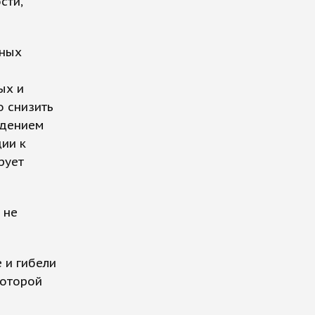
сти,
нных
ых и
о снизить
юдением
ции к
рует
 не
 и гибели
которой