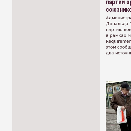
партии о
союзник
Администр
Дональда 
партию во
в рамках м
Requirement
этом сообщ
два источн