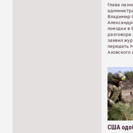
Глава назн
администр
Владимир С
Александр
поездки в 
разговора 
заявил жур
передать М
Азовского 
США одоб