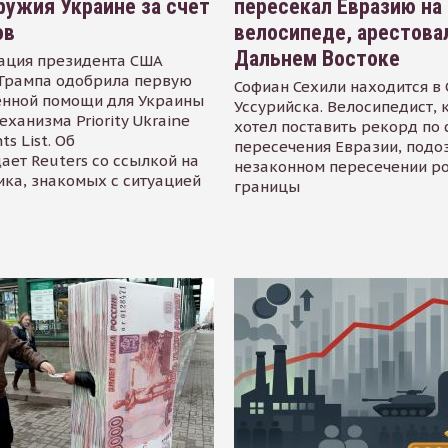
ружия Украине за счет
пересекал Евразию на
ов
велосипеде, арестова
Дальнем Востоке
ация президента США
Трампа одобрила первую
Софиан Сехили находится в
енной помощи для Украины
Уссурийска. Велосипедист,
еханизма Priority Ukraine
хотел поставить рекорд по 
s List. Об
пересечения Евразии, подо
ает Reuters со ссылкой на
незаконном пересечении р
ика, знакомых с ситуацией
границы