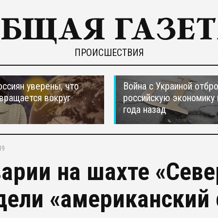
ПРОИСШЕСТВИЯ
оссиян уверены, что
Война с Украиной отбр
вращается вокруг
российскую экономику 
года назад
39
варии на шахте «Севе
дели «американский 