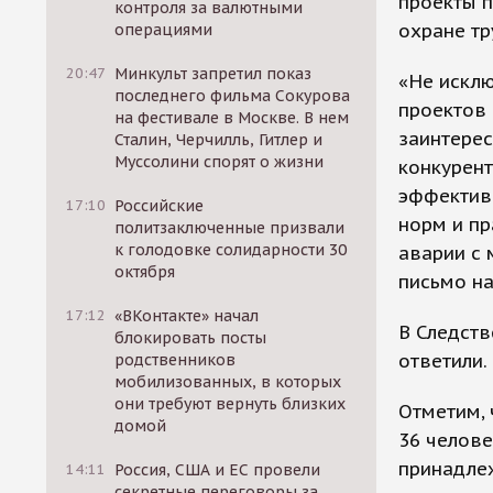
проекты 
контроля за валютными
охране тр
операциями
20:47
Минкульт запретил показ
«Не исклю
последнего фильма Сокурова
проектов
на фестивале в Москве. В нем
заинтере
Сталин, Черчилль, Гитлер и
Муссолини спорят о жизни
конкурент
эффектив
17:10
Российские
норм и пр
политзаключенные призвали
к голодовке солидарности 30
аварии с 
октября
письмо н
17:12
«ВКонтакте» начал
В Следств
блокировать посты
ответили.
родственников
мобилизованных, в которых
они требуют вернуть близких
Отметим, 
домой
36 челове
принадле
14:11
Россия, США и ЕС провели
секретные переговоры за