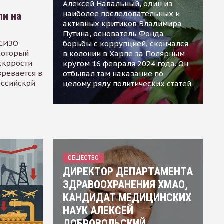
Алексей Навальный, один из
наиболее последовательных и
ли на
активных критиков Владимира
Путина, основатель Фонда
 СИЗО
борьбы с коррупцией, скончался
 который
в колонии в Харпе за Полярным
скорости
кругом 16 февраля 2024 года. Он
зревается в
отбывал там наказание по
оссийской
целому ряду политических статей
ОБЩЕСТВО
ДИРЕКТОР ДЕПАРТАМЕНТА
ЗДРАВООХРАНЕНИЯ ХМАО,
КАНДИДАТ МЕДИЦИНСКИХ
НАУК АЛЕКСЕЙ
ДОБРОВОЛЬСКИЙ