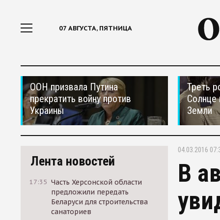
07 АВГУСТА, ПЯТНИЦА
ООН призвала Путина
Треть р
прекратить войну против
Солнце 
Украины
Земли
04.03.2016 07:
Лента новостей
В а
17:35
Часть Херсонской области
уви
предложили передать
Беларуси для строительства
санаториев