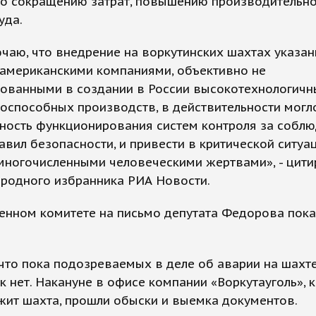
по сокращению затрат, повышению производительно
уда.
чаю, что внедрение на воркутинских шахтах указа
 американскими компаниями, объективно не
сованными в создании в России высокотехнологичн
оспособных производств, в действительности могл
ность функционирования систем контроля за собл
авил безопасности, и привести в критической ситуа
многочисленными человеческими жертвами», - цити
ародного избранника РИА Новости.
енном комитете на письмо депутата Федорова пока
что пока подозреваемых в деле об аварии на шахте
к нет. Накануне в офисе компании «Воркутауголь», 
жит шахта, прошли обыски и выемка документов.