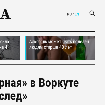
RU
/
EN
осила
Алкоголь может быть полезен
на 4
людям старше 40 лет
рная» в Воркуте
след»