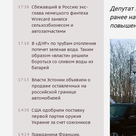
17:26
Сбежавший в Россию экс-
Депутат 
глава немецкого финтеха
ранее на
Wirecard занялся
повышен
сельхозбизнесом и
автозапчастями
17:16
В «ДНР» по трубам отопления
потечет зеленая вода. Таким
образом «власти» решили
бороться со сливом воды из
батарей
17:13
Власти Эстонии объявили о
продаже оставленных на
российской границе
автомобилей
14:30
США одобрили поставку
первой партии оружия
Украине за счет союзников
14:24
Гражданина Франции,