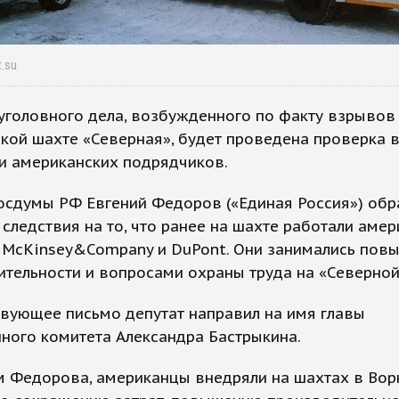
t.su
уголовного дела, возбужденного по факту взрывов
кой шахте «Северная», будет проведена проверка 
и американских подрядчиков.
осдумы РФ Евгений Федоров («Единая Россия») обр
следствия на то, что ранее на шахте работали аме
 McKinsey&Company и DuPont. Они занимались пов
тельности и вопросами охраны труда на «Северной
вующее письмо депутат направил на имя главы
ного комитета Александра Бастрыкина.
м Федорова, американцы внедряли на шахтах в Вор