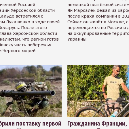
аченной Россией
немецкой платёжной систем
ации Херсонской области
Ян Марсалек бежал из Евр
альдо встретился с
после краха компании в 202
ом Лукашенко в ходе своей
Сейчас он живёт в Москве, 
Беларусь. После этого
перемещается по России и 
глава Херсонской области
на оккупированные террит
налистам, что регион готов
Украины
инску часть побережья
и Черного морей
рили поставку первой
Гражданина Франции,