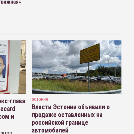
твяжная»
кс-глава
ЭСТОНИЯ
Власти Эстонии объявили о
recard
продаже оставленных на
сом и
российской границе
автомобилей
ектор