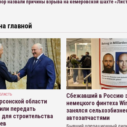
зор назвали причины взрыва на кемеровской шахте «Лис
на главной
БЛАСТЬ
Сбежавший в Россию э
рсонской области
немецкого финтеха Wi
или передать
занялся сельхозбизне
 для строительства
автозапчастями
иев
Бывший операционный дир