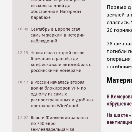
несколько дней до
Первые д
обострения в Нагорном
землей в 
Карабахе
спаслись.
16:09
Сентябрь в Европе стал
26 горняк
самым жарким в истории
наблюдений
28 феврал
погибли п
12:39
Чехия стала второй после
операция 
Германии страной, где
конфисковали автомобиль с
погибшим
российскими номерами
Матери
18:32
В России началась вторая
волна блокировок VPN по
одному из самых
В Кемеровс
распространенных и удобных
обрушение
протоколов WireGuard
На шахте «
17:07
Власти Финляндии заплатят
вентиляци
по 750 евро
землевладельцам за