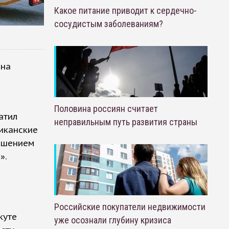
Какое питание приводит к сердечно-
сосудистым заболеваниям?
 на
в
Половина россиян считает
атил
неправильным путь развития страны
риканские
ышением
».
Российские покупатели недвижимости
куте
уже осознали глубину кризиса