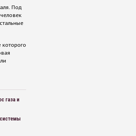
аля. Под
 человек
Остальные
е которого
овая
или
с газа и
е системы