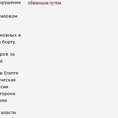
 крушения
обманным путем
м
отиловом
иновных в
 борту.
ров за
а.
в Египте
ическая
ссии
сторона
еля.
 власти