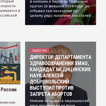
 который
в колонии в Харпе за Полярным
скорости
кругом 16 февраля 2024 года. Он
зревается в
отбывал там наказание по
оссийской
целому ряду политических статей
ОБЩЕСТВО
ДИРЕКТОР ДЕПАРТАМЕНТА
ЗДРАВООХРАНЕНИЯ ХМАО,
КАНДИДАТ МЕДИЦИНСКИХ
НАУК АЛЕКСЕЙ
ДОБРОВОЛЬСКИЙ
ВЫСТУПИЛ ПРОТИВ
 России
ЗАПРЕТА АБОРТОВ
Мнение кандидата медицинских
мические
наук прозвучало на фоне