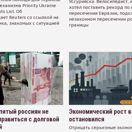
Уссурийска. Велосипедист,
еханизма Priority Ukraine
хотел поставить рекорд по 
s List. Об
пересечения Евразии, подо
ает Reuters со ссылкой на
незаконном пересечении р
ика, знакомых с ситуацией
границы
пятый россиян не
Экономический рост в
равиться с долговой
остановился
й
Отрицать серьезные эконо