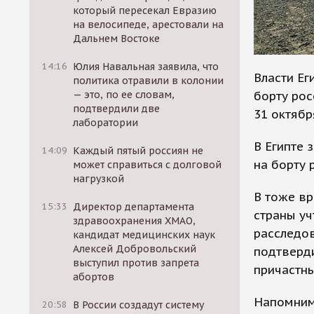
который пересекал Евразию
на велосипеде, арестовали на
Дальнем Востоке
14:16
Юлия Навальная заявила, что
Власти Ег
политика отравили в колонии
борту рос
— это, по ее словам,
подтвердили две
31 октябр
лаборатории
В Египте 
14:09
Каждый пятый россиян не
на борту 
может справиться с долговой
нагрузкой
В тоже вр
15:33
Директор департамента
страны уч
здравоохранения ХМАО,
расследов
кандидат медицинских наук
Алексей Добровольский
подтверди
выступил против запрета
причастны
абортов
Напомним
20:58
В России создадут систему