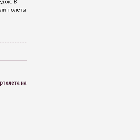
док. В
или полеты
ертолета на