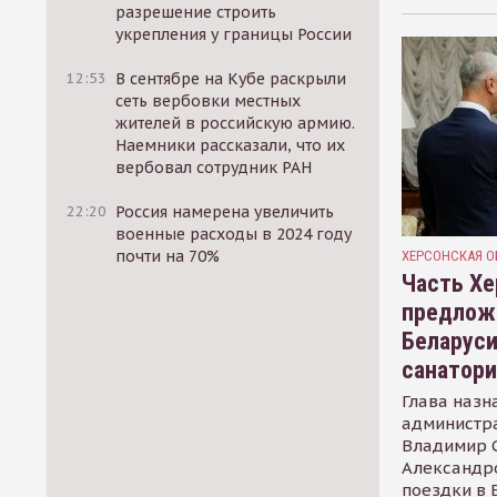
разрешение строить
укрепления у границы России
12:53
В сентябре на Кубе раскрыли
сеть вербовки местных
жителей в российскую армию.
Наемники рассказали, что их
вербовал сотрудник РАН
22:20
Россия намерена увеличить
военные расходы в 2024 году
почти на 70%
ХЕРСОНСКАЯ О
Часть Хе
предлож
Беларуси
санатор
Глава назн
администр
Владимир С
Александр
поездки в 