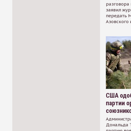
разговора 
заявил жур
передать М
Азовского 
США одоб
партии о
союзник
Администр
Дональда 
партию во