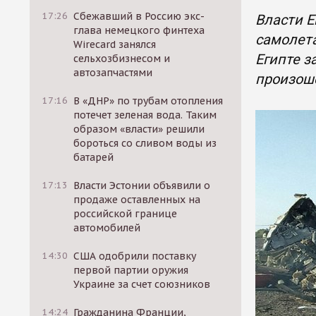
17:26
Сбежавший в Россию экс-
Власти Е
глава немецкого финтеха
самолета
Wirecard занялся
Египте з
сельхозбизнесом и
автозапчастями
произош
17:16
В «ДНР» по трубам отопления
потечет зеленая вода. Таким
образом «власти» решили
бороться со сливом воды из
батарей
17:13
Власти Эстонии объявили о
продаже оставленных на
российской границе
автомобилей
14:30
США одобрили поставку
первой партии оружия
Украине за счет союзников
14:24
Гражданина Франции,