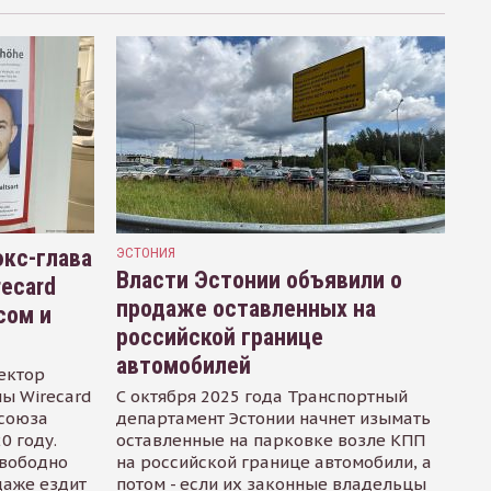
кс-глава
ЭСТОНИЯ
Власти Эстонии объявили о
recard
продаже оставленных на
сом и
российской границе
автомобилей
ектор
ы Wirecard
С октября 2025 года Транспортный
осоюза
департамент Эстонии начнет изымать
0 году.
оставленные на парковке возле КПП
свободно
на российской границе автомобили, а
даже ездит
потом - если их законные владельцы