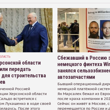
БЛАСТЬ
Сбежавший в Россию э
рсонской области
немецкого финтеха Wi
или передать
занялся сельхозбизне
 для строительства
автозапчастями
иев
Бывший операционный дир
аченной Россией
немецкой платёжной систем
ации Херсонской области
Ян Марсалек бежал из Евр
альдо встретился с
после краха компании в 202
ом Лукашенко в ходе своей
Сейчас он живёт в Москве, 
Беларусь. После этого
перемещается по России и 