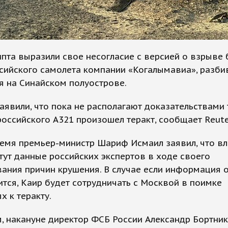
ипта выразили свое несогласие с версией о взрыве
сийского самолета компании «Когалымавиа», разб
я на Синайском полуострове.
заявили, что пока не располагают доказательствами 
российского A321 произошел теракт, сообщает Reute
емя премьер-министр Шариф Исмаил заявил, что вл
тут данные российских экспертов в ходе своего
ания причин крушения. В случае если информация о
тся, Каир будет сотрудничать с Москвой в поимке
х к теракту.
, накануне директор ФСБ России Александр Бортни