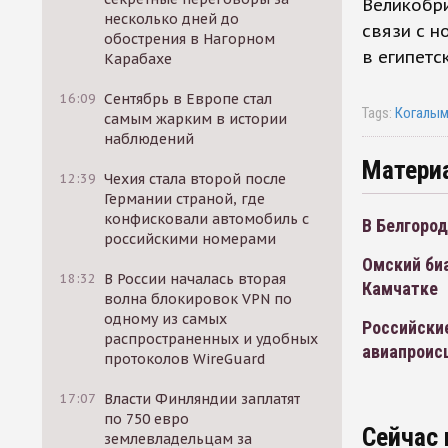
Великобри
несколько дней до
связи с н
обострения в Нагорном
в египетс
Карабахе
16:09
Сентябрь в Европе стал
Tags:
Когалым
самым жарким в истории
наблюдений
Матери
12:39
Чехия стала второй после
Германии страной, где
конфисковали автомобиль с
В Белгород
российскими номерами
Омский биа
18:32
В России началась вторая
Камчатке
волна блокировок VPN по
одному из самых
Российски
распространенных и удобных
авиапроис
протоколов WireGuard
17:07
Власти Финляндии заплатят
по 750 евро
Сейчас 
землевладельцам за