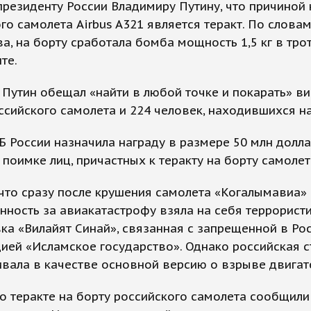
резиденту России Владимиру Путину, что причиной
го самолета Airbus A321 является теракт. По слова
а, на борту сработала бомба мощность 1,5 кг в тр
те.
Путин обещал «найти в любой точке и покарать» в
ссийского самолета и 224 человек, находившихся на
 России назначила награду в размере 50 млн долла
поимке лиц, причастных к теракту на борту самолет
что сразу после крушения самолета «Когалымавиа» 
нность за авиакатастрофу взяла на себя террорист
ка «Вилайят Синай», связанная с запрещенной в Ро
ией «Исламское государство». Однако российская 
вала в качестве основной версию о взрыве двигат
 теракте на борту российского самолета сообщили