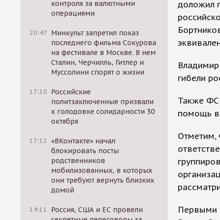
доложил п
контроля за валютными
операциями
российско
Бортников
20:47
Минкульт запретил показ
эквивален
последнего фильма Сокурова
на фестивале в Москве. В нем
Сталин, Черчилль, Гитлер и
Владимир 
Муссолини спорят о жизни
гибели ро
17:10
Российские
Также ФСБ
политзаключенные призвали
к голодовке солидарности 30
помощь в 
октября
Отметим, 
17:12
«ВКонтакте» начал
ответстве
блокировать посты
группиров
родственников
мобилизованных, в которых
организац
они требуют вернуть близких
рассматри
домой
Первыми о
14:11
Россия, США и ЕС провели
секретные переговоры за