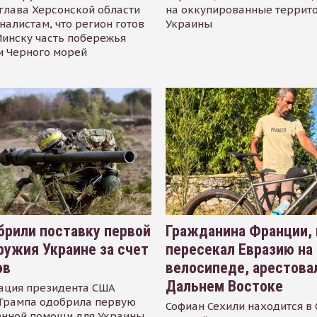
глава Херсонской области
на оккупированные террит
налистам, что регион готов
Украины
инску часть побережья
и Черного морей
рили поставку первой
Гражданина Франции,
ружия Украине за счет
пересекал Евразию на
ов
велосипеде, арестова
Дальнем Востоке
ация президента США
Трампа одобрила первую
Софиан Сехили находится в
енной помощи для Украины