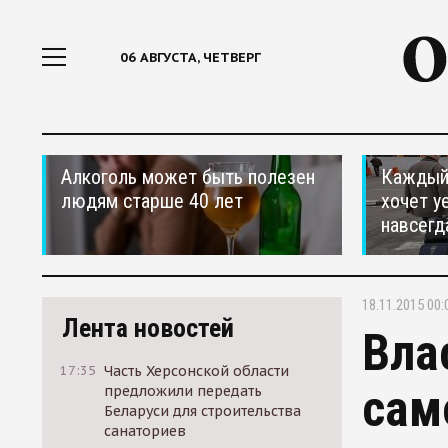
06 АВГУСТА, ЧЕТВЕРГ
Алкоголь может быть полезен
Каждый 
людям старше 40 лет
хочет у
навсегд
18.11.2015 00:
Лента новостей
Вла
17:35
Часть Херсонской области
сам
предложили передать
Беларуси для строительства
санаториев