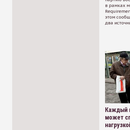
в рамках м
Requirement
этом сообщ
два источн
Каждый 
может сп
нагрузко