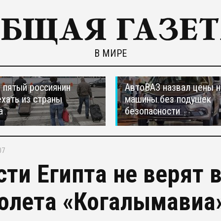
В МИРЕ
пятый россиянин
АвтоВАЗ назвал цены н
ехать из страны
машины без подушек
а
безопасности
07
сти Египта не верят в
олета «Когалымавиа