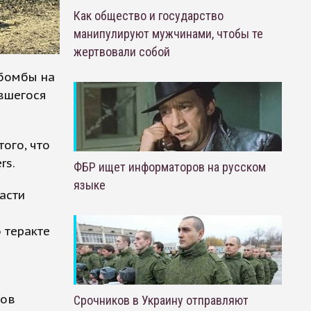
Как общество и государство
манипулируют мужчинами, чтобы те
жертвовали собой
 бомбы на
ившегося
того, что
rs.
ФБР ищет информаторов на русском
языке
асти
 теракте
ков
Срочников в Украину отправляют