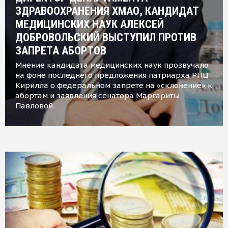
ЗДРАВООХРАНЕНИЯ ХМАО, КАНДИДАТ
МЕДИЦИНСКИХ НАУК АЛЕКСЕЙ
ДОБРОВОЛЬСКИЙ ВЫСТУПИЛ ПРОТИВ
ЗАПРЕТА АБОРТОВ
Мнение кандидата медицинских наук прозвучало
на фоне последнего предложения патриарха РПЦ
Кирилла о федеральном запрете на «склонение» к
абортам и заявления сенатора Маргариты
Павловой