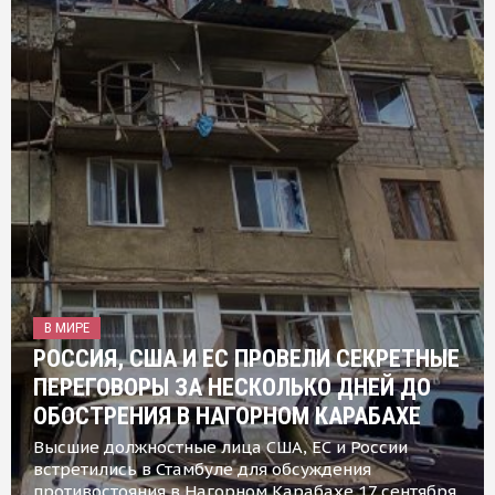
В МИРЕ
РОССИЯ, США И ЕС ПРОВЕЛИ СЕКРЕТНЫЕ
ПЕРЕГОВОРЫ ЗА НЕСКОЛЬКО ДНЕЙ ДО
ОБОСТРЕНИЯ В НАГОРНОМ КАРАБАХЕ
Высшие должностные лица США, ЕС и России
встретились в Стамбуле для обсуждения
противостояния в Нагорном Карабахе 17 сентября,