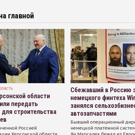
на главной
БЛАСТЬ
Сбежавший в Россию э
рсонской области
немецкого финтеха Wi
или передать
занялся сельхозбизне
 для строительства
автозапчастями
иев
Бывший операционный дир
аченной Россией
немецкой платёжной систем
ации Херсонской области
Ян Марсалек бежал из Евр