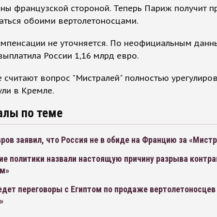
ны французской стороной. Теперь Париж получит п
аться обоими вертолетоносцами.
омпенсации не уточняется. По неофициальным данн
ыплатила России 1,16 млрд евро.
 считают вопрос "Мистралей" полностью урегулиров
ли в Кремле.
алы по теме
ров заявил, что Россия не в обиде на Францию за «Мист
ие политики назвали настоящую причину разрыва контра
м»
едет переговоры с Египтом по продаже вертолетоносцев
»