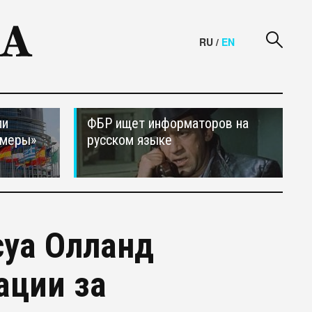
RU
/
EN
ли
ФБР ищет информаторов на
 меры»
русском языке
суа Олланд
ации за