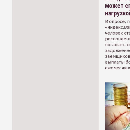
может сп
нагрузко
В опросе, 
«Яндекс.Вз
человек ст
респондент
погашать 
задолженно
заемщиков
выплаты б
ежемесячн