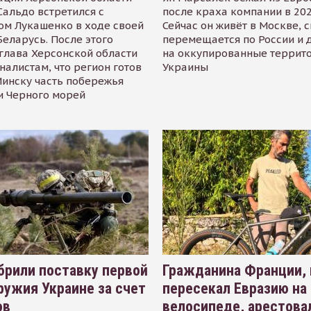
альдо встретился с
после краха компании в 202
ом Лукашенко в ходе своей
Сейчас он живёт в Москве, 
Беларусь. После этого
перемещается по России и 
глава Херсонской области
на оккупированные террит
налистам, что регион готов
Украины
инску часть побережья
и Черного морей
рили поставку первой
Гражданина Франции,
ружия Украине за счет
пересекал Евразию на
ов
велосипеде, арестова