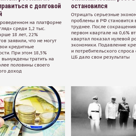
равиться с долговой
остановился
й
Отрицать серьезные эконо
проблемы в РФ становится 
проведенном на платформе
труднее. После сокращения
гляд» среди 1,2 тыс.
первом квартале на 0,6% в
арше 18 лет, 22%
квартал показал нулевой р
ов заявили, что не могут
экономики. Подавление кр
свои кредитные
и потребительского спроса
сти. При этом 18,5%
ЦБ дало свои результаты
 вынуждены тратить на
олее половины своего
ого доход