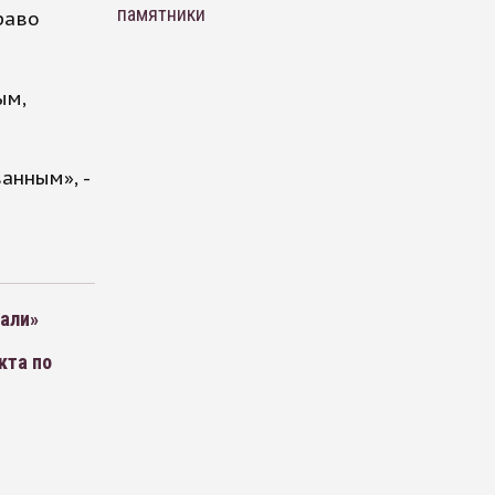
памятники
раво
ым,
анным», -
рали»
кта по