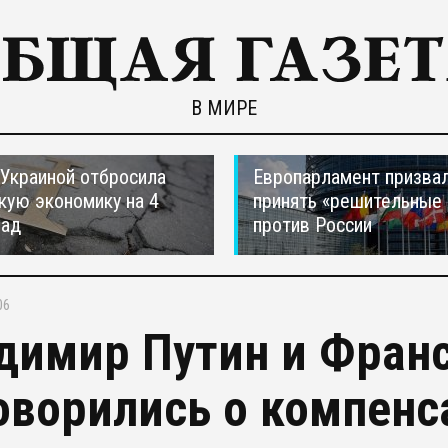
В МИРЕ
 Украиной отбросила
Европарламент призва
кую экономику на 4
принять «решительные
зад
против России
06
димир Путин и Фран
оворились о компенс