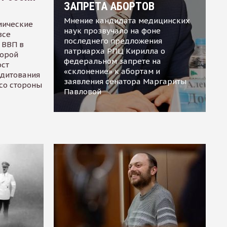
ЗАПРЕТА АБОРТОВ
Мнение кандидата медицинских
мические
наук прозвучало на фоне
все
последнего предложения
 ВВП в
патриарха РПЦ Кирилла о
торой
федеральном запрете на
ост
«склонение» к абортам и
едитования
заявления сенатора Маргариты
 со стороны
Павловой