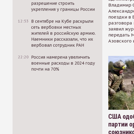
разрешение строить
Владимир С
укрепления у границы России
Александр
поездки в 
12:53
В сентябре на Кубе раскрыли
разговора 
сеть вербовки местных
заявил жур
жителей в российскую армию.
передать М
Наемники рассказали, что их
Азовского 
вербовал сотрудник РАН
22:20
Россия намерена увеличить
военные расходы в 2024 году
почти на 70%
США одоб
партии о
союзник