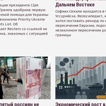
Дальнем Востоке
ация президента США
Трампа одобрила первую
Софиан Сехили находится в
енной помощи для Украины
Уссурийска. Велосипедист,
еханизма Priority Ukraine
хотел поставить рекорд по 
s List. Об
пересечения Евразии, подо
ает Reuters со ссылкой на
незаконном пересечении р
ика, знакомых с ситуацией
границы
пятый россиян не
Экономический рост в