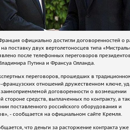
 Франция официально достигли договоренностей о 
 на поставку двух вертолетоносцев типа «Мистраль
явлено после телефонных переговоров президентов
Владимира Путина и Франсуа Олланда.
экспертных переговоров, прошедших в традиционно
о-французских отношений дружественном ключе, уд
 взаимоприемлемой договоренности о возмещении
й стороне средств, выплаченных по контракту, а та
нии поставленного российского оборудования и
в», - сообщается на официальном сайте Кремля.
бщается, что деньги за расторжение контракта уже