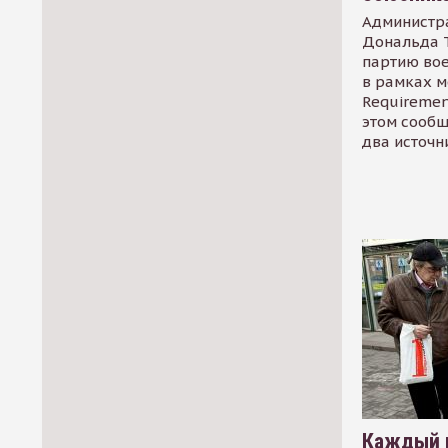
Администр
Дональда 
партию во
в рамках м
Requirement
этом сообщ
два источн
Каждый 