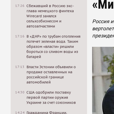
«Ми
17:26
Сбежавший в Россию экс-
глава немецкого финтеха
Wirecard занялся
Россия и
сельхозбизнесом и
автозапчастями
вертолет
президе
17:16
В «ДНР» по трубам отопления
потечет зеленая вода. Таким
образом «власти» решили
бороться со сливом воды из
батарей
17:13
Власти Эстонии объявили о
продаже оставленных на
российской границе
автомобилей
14:30
США одобрили поставку
первой партии оружия
Украине за счет союзников
14:24
Гражданина Франции,