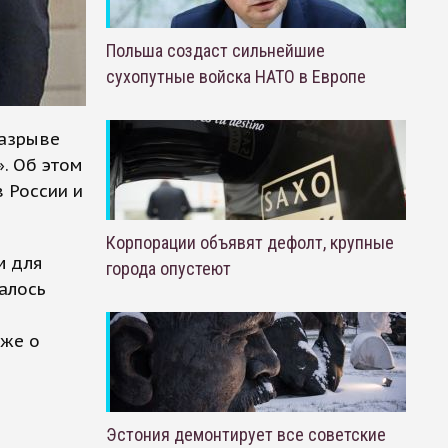
Польша создаст сильнейшие
сухопутные войска НАТО в Европе
разрыве
». Об этом
 России и
Корпорации объявят дефолт, крупные
м для
города опустеют
алось
кже о
Эстония демонтирует все советские