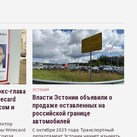
кс-глава
ЭСТОНИЯ
Власти Эстонии объявили о
recard
продаже оставленных на
сом и
российской границе
автомобилей
ектор
ы Wirecard
С октября 2025 года Транспортный
осоюза
департамент Эстонии начнет изымать