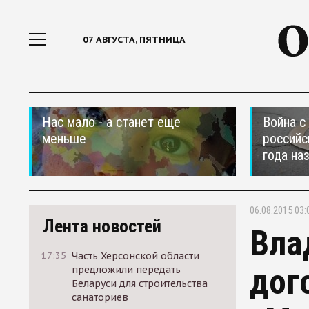
07 АВГУСТА, ПЯТНИЦА
Нас мало - а станет еще
Война с
меньше
российс
года на
06.08.2015 03:
Лента новостей
Вла
17:35
Часть Херсонской области
дог
предложили передать
Беларуси для строительства
санаториев