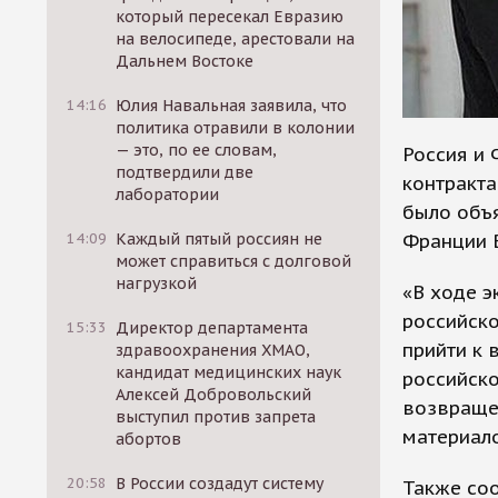
который пересекал Евразию
на велосипеде, арестовали на
Дальнем Востоке
14:16
Юлия Навальная заявила, что
политика отравили в колонии
— это, по ее словам,
Россия и
подтвердили две
контракта
лаборатории
было объ
Франции 
14:09
Каждый пятый россиян не
может справиться с долговой
нагрузкой
«В ходе 
российск
15:33
Директор департамента
прийти к
здравоохранения ХМАО,
кандидат медицинских наук
российско
Алексей Добровольский
возвраще
выступил против запрета
материало
абортов
20:58
В России создадут систему
Также соо