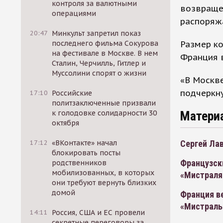
контроля за валютными
возвраще
операциями
распоряж
20:47
Минкульт запретил показ
Размер к
последнего фильма Сокурова
на фестивале в Москве. В нем
Франция в
Сталин, Черчилль, Гитлер и
Муссолини спорят о жизни
«В Москве
подчеркну
17:10
Российские
политзаключенные призвали
Матери
к голодовке солидарности 30
октября
Сергей Лав
17:12
«ВКонтакте» начал
блокировать посты
Французск
родственников
мобилизованных, в которых
«Мистраля
они требуют вернуть близких
домой
Франция в
«Мистраль
14:11
Россия, США и ЕС провели
секретные переговоры за