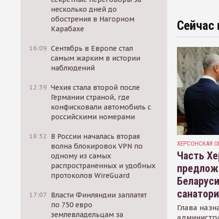
несколько дней до
обострения в Нагорном
Сейчас 
Карабахе
16:09
Сентябрь в Европе стал
самым жарким в истории
наблюдений
12:39
Чехия стала второй после
Германии страной, где
конфисковали автомобиль с
российскими номерами
18:32
В России началась вторая
ХЕРСОНСКАЯ О
волна блокировок VPN по
Часть Хе
одному из самых
распространенных и удобных
предлож
протоколов WireGuard
Беларуси
санатор
17:07
Власти Финляндии заплатят
по 750 евро
Глава назн
землевладельцам за
администр