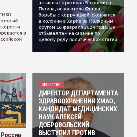
активных критиков Владимира
Путина, основатель Фонда
 СИЗО
борьбы с коррупцией, скончался
 который
в колонии в Харпе за Полярным
скорости
кругом 16 февраля 2024 года. Он
зревается в
отбывал там наказание по
оссийской
целому ряду политических статей
ОБЩЕСТВО
ДИРЕКТОР ДЕПАРТАМЕНТА
ЗДРАВООХРАНЕНИЯ ХМАО,
КАНДИДАТ МЕДИЦИНСКИХ
НАУК АЛЕКСЕЙ
ДОБРОВОЛЬСКИЙ
ВЫСТУПИЛ ПРОТИВ
 России