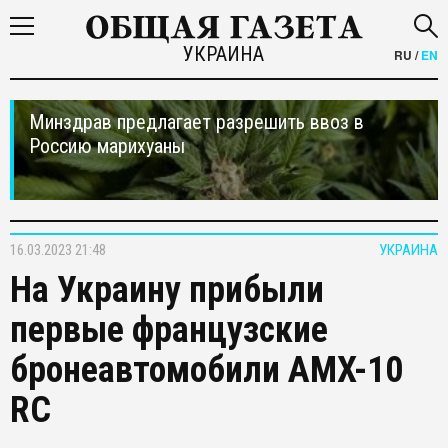
УКРАИНА
RU
/
EN
Минздрав предлагает разрешить ввоз в
Россию марихуаны
16.03.2023 21:48
УКРАИНА
На Украину прибыли
первые французские
бронеавтомобили AMX-10
RC