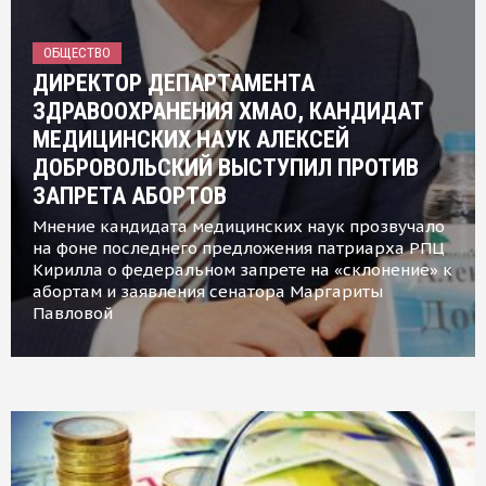
ОБЩЕСТВО
ДИРЕКТОР ДЕПАРТАМЕНТА
ЗДРАВООХРАНЕНИЯ ХМАО, КАНДИДАТ
МЕДИЦИНСКИХ НАУК АЛЕКСЕЙ
ДОБРОВОЛЬСКИЙ ВЫСТУПИЛ ПРОТИВ
ЗАПРЕТА АБОРТОВ
Мнение кандидата медицинских наук прозвучало
на фоне последнего предложения патриарха РПЦ
Кирилла о федеральном запрете на «склонение» к
абортам и заявления сенатора Маргариты
Павловой