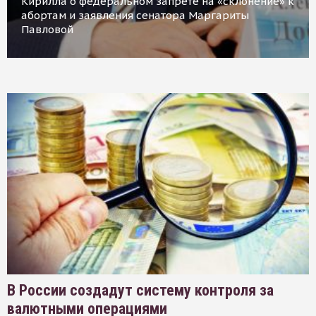
Кирилла о федеральном запрете на «склонение» к
абортам и заявления сенатора Маргариты
Павловой
В России создадут систему контроля за
валютными операциями