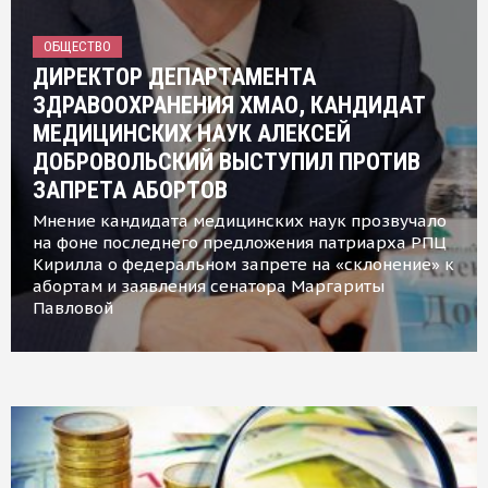
ОБЩЕСТВО
ДИРЕКТОР ДЕПАРТАМЕНТА
ЗДРАВООХРАНЕНИЯ ХМАО, КАНДИДАТ
МЕДИЦИНСКИХ НАУК АЛЕКСЕЙ
ДОБРОВОЛЬСКИЙ ВЫСТУПИЛ ПРОТИВ
ЗАПРЕТА АБОРТОВ
Мнение кандидата медицинских наук прозвучало
на фоне последнего предложения патриарха РПЦ
Кирилла о федеральном запрете на «склонение» к
абортам и заявления сенатора Маргариты
Павловой