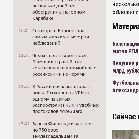
несколько
несколько дней до
обложили
обострения в Нагорном
Карабахе
Матери
16:09
Сентябрь в Европе стал
самым жарким в истории
Болельщик
наблюдений
матче РПЛ
12:39
Чехия стала второй после
Германии страной, где
Ведущие р
конфисковали автомобиль с
млрд рубл
российскими номерами
Футбольны
18:32
В России началась вторая
Александр
волна блокировок VPN по
одному из самых
распространенных и удобных
протоколов WireGuard
Сейчас 
17:07
Власти Финляндии заплатят
по 750 евро
землевладельцам за