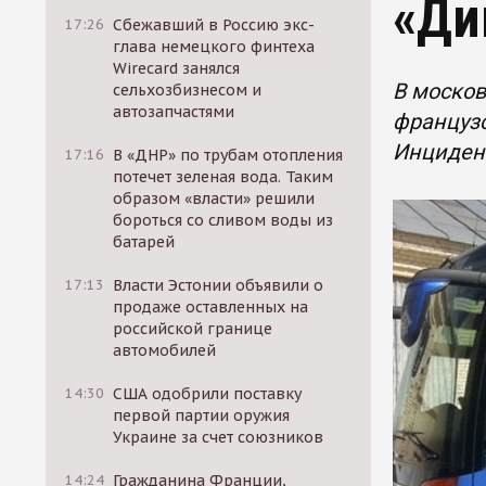
«Ди
17:26
Сбежавший в Россию экс-
глава немецкого финтеха
Wirecard занялся
В москов
сельхозбизнесом и
автозапчастями
французс
Инцидент
17:16
В «ДНР» по трубам отопления
потечет зеленая вода. Таким
образом «власти» решили
бороться со сливом воды из
батарей
17:13
Власти Эстонии объявили о
продаже оставленных на
российской границе
автомобилей
14:30
США одобрили поставку
первой партии оружия
Украине за счет союзников
14:24
Гражданина Франции,