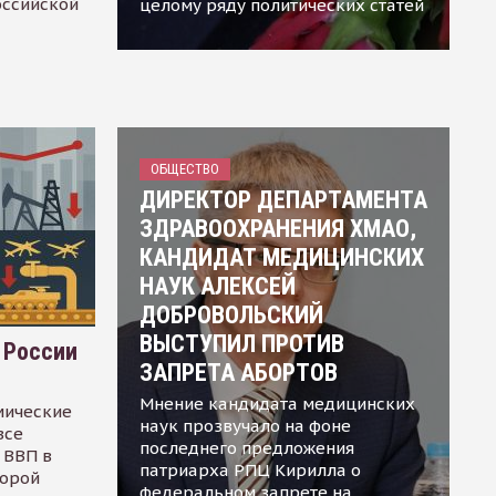
оссийской
целому ряду политических статей
ОБЩЕСТВО
ДИРЕКТОР ДЕПАРТАМЕНТА
ЗДРАВООХРАНЕНИЯ ХМАО,
КАНДИДАТ МЕДИЦИНСКИХ
НАУК АЛЕКСЕЙ
ДОБРОВОЛЬСКИЙ
ВЫСТУПИЛ ПРОТИВ
 России
ЗАПРЕТА АБОРТОВ
Мнение кандидата медицинских
мические
наук прозвучало на фоне
все
последнего предложения
 ВВП в
патриарха РПЦ Кирилла о
торой
федеральном запрете на