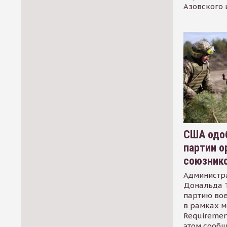
Азовского 
США одоб
партии о
союзник
Администр
Дональда 
партию во
в рамках м
Requirement
этом сообщ