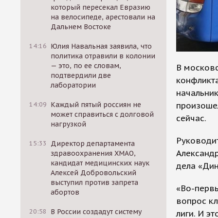
который пересекал Евразию
на велосипеде, арестовали на
Дальнем Востоке
14:16
Юлия Навальная заявила, что
политика отравили в колонии
— это, по ее словам,
В москов
подтвердили две
конфликт
лаборатории
начальни
произоше
14:09
Каждый пятый россиян не
может справиться с долговой
сейчас.
нагрузкой
Руководи
15:33
Директор департамента
Александр
здравоохранения ХМАО,
кандидат медицинских наук
дела «Дин
Алексей Добровольский
выступил против запрета
«Во-первы
абортов
вопрос кл
20:58
В России создадут систему
лиги. И э