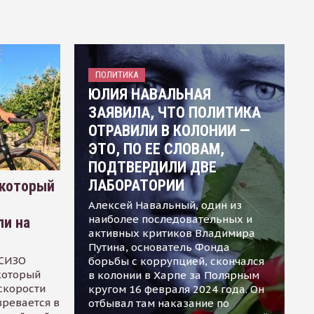
ПОЛИТИКА
ЮЛИЯ НАВАЛЬНАЯ
ЗАЯВИЛА, ЧТО ПОЛИТИКА
ОТРАВИЛИ В КОЛОНИИ —
ЭТО, ПО ЕЕ СЛОВАМ,
ПОДТВЕРДИЛИ ДВЕ
ЛАБОРАТОРИИ
 который
Алексей Навальный, один из
наиболее последовательных и
ли на
активных критиков Владимира
Путина, основатель Фонда
 СИЗО
борьбы с коррупцией, скончался
 который
в колонии в Харпе за Полярным
скорости
кругом 16 февраля 2024 года. Он
зревается в
отбывал там наказание по