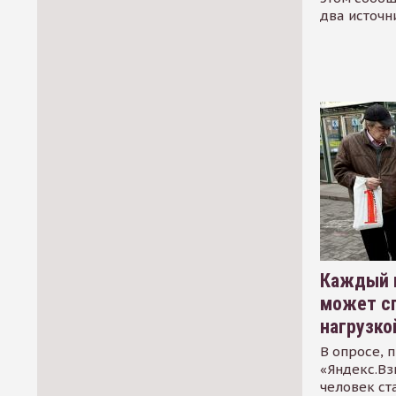
два источн
Каждый 
может сп
нагрузко
В опросе, 
«Яндекс.Вз
человек ст