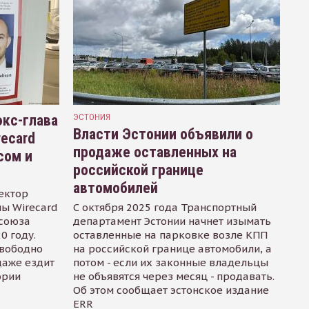
кс-глава
ЭСТОНИЯ
Власти Эстонии объявили о
recard
продаже оставленных на
сом и
российской границе
автомобилей
ектор
ы Wirecard
С октября 2025 года Транспортный
осоюза
департамент Эстонии начнет изымать
0 году.
оставленные на парковке возле КПП
свободно
на российской границе автомобили, а
даже ездит
потом - если их законные владельцы
ории
не объявятся через месяц - продавать.
Об этом сообщает эстонское издание
ERR