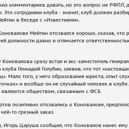
ких комментариев давать, но это вопрос не РФПЛ, 
о. Это сотрудники клуба - значит, клуб должен разбир
ейтин в беседе с «Известиями».
оновалове Мейтин отозвался хорошо, сказав, что 
оей должности давно и отличается ответственность
 Коновалова сразу встал и экс-заместитель генера
 клуба Геннадий Голубин, заявив, что тот «настоящи
». Мало того, у него образование юриста, опыт сл
точках» и вообще он не случайный человек в клубе.
 являются обществом, связанным с ФСБ.
ртов позитивно отозвались о Коновалове, предпол
 чей-то грязный заказ.
, Игорь Царуша сообщил, что Коновалов нанес ему