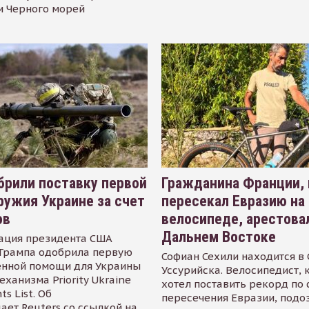
и Черного морей
рили поставку первой
Гражданина Франции,
ружия Украине за счет
пересекал Евразию на
ов
велосипеде, арестова
Дальнем Востоке
ация президента США
Трампа одобрила первую
Софиан Сехили находится в
енной помощи для Украины
Уссурийска. Велосипедист,
еханизма Priority Ukraine
хотел поставить рекорд по 
s List. Об
пересечения Евразии, подо
ает Reuters со ссылкой на