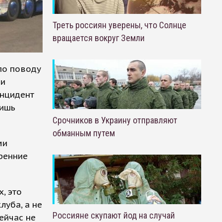
Треть россиян уверены, что Солнце
вращается вокруг Земли
по поводу
 и
Инцидент
лишь
Срочников в Украину отправляют
обманным путем
ми
тренние
, это
луба, а не
Россияне скупают йод на случай
Сейчас не