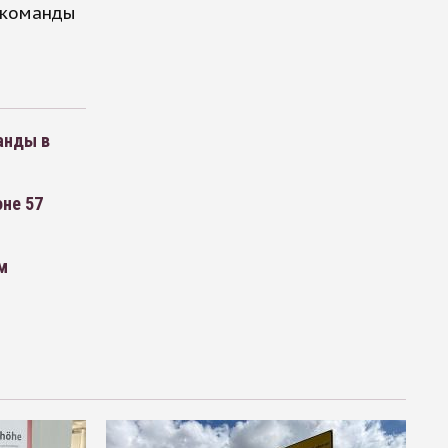
в команды
анды в
не 57
м