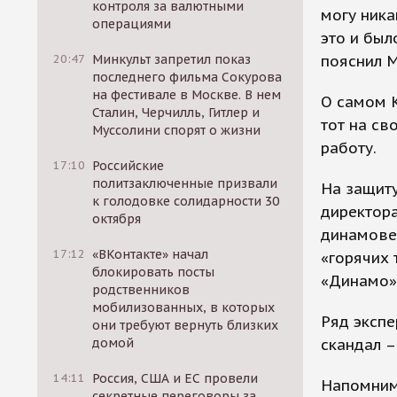
контроля за валютными
могу ника
операциями
это и был
пояснил М
20:47
Минкульт запретил показ
последнего фильма Сокурова
на фестивале в Москве. В нем
О самом К
Сталин, Черчилль, Гитлер и
тот на св
Муссолини спорят о жизни
работу.
17:10
Российские
политзаключенные призвали
На защиту
к голодовке солидарности 30
директора
октября
динамовец
17:12
«ВКонтакте» начал
«горячих 
блокировать посты
«Динамо»
родственников
мобилизованных, в которых
Ряд экспе
они требуют вернуть близких
скандал –
домой
14:11
Россия, США и ЕС провели
Напомним
секретные переговоры за