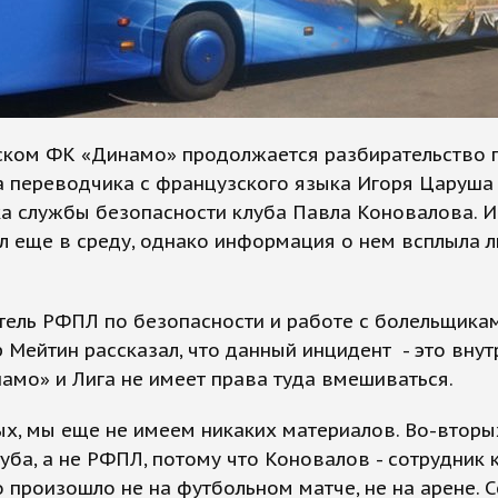
ском ФК «Динамо» продолжается разбирательство 
а переводчика с французского языка Игоря Царуша
ка службы безопасности клуба Павла Коновалова. 
л еще в среду, однако информация о нем всплыла 
тель РФПЛ по безопасности и работе с болельщика
 Мейтин рассказал, что данный инцидент - это вну
амо» и Лига не имеет права туда вмешиваться.
х, мы еще не имеем никаких материалов. Во-вторых
уба, а не РФПЛ, потому что Коновалов - сотрудник к
то произошло не на футбольном матче, не на арене. 