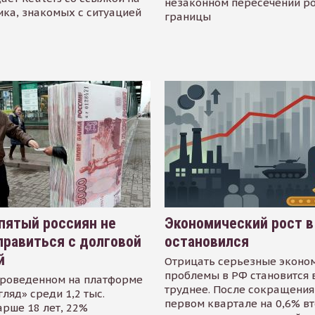
незаконном пересечении р
ика, знакомых с ситуацией
границы
пятый россиян не
Экономический рост в
равиться с долговой
остановился
й
Отрицать серьезные эконо
проблемы в РФ становится 
проведенном на платформе
труднее. После сокращения
гляд» среди 1,2 тыс.
первом квартале на 0,6% в
арше 18 лет, 22%