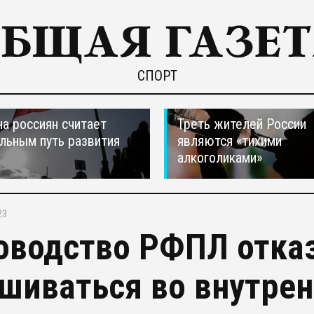
СПОРТ
а россиян считает
Треть жителей России
льным путь развития
являются «тихими
алкоголиками»
23
оводство РФПЛ отка
шиваться во внутрен