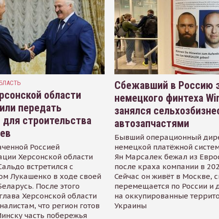
БЛАСТЬ
Сбежавший в Россию э
рсонской области
немецкого финтеха Wi
или передать
занялся сельхозбизне
 для строительства
автозапчастями
иев
Бывший операционный дир
аченной Россией
немецкой платёжной систем
ации Херсонской области
Ян Марсалек бежал из Евр
альдо встретился с
после краха компании в 202
ом Лукашенко в ходе своей
Сейчас он живёт в Москве, 
Беларусь. После этого
перемещается по России и 
глава Херсонской области
на оккупированные террит
налистам, что регион готов
Украины
инску часть побережья