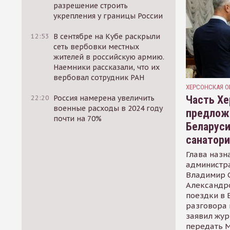
разрешение строить
укрепления у границы России
12:53
В сентябре на Кубе раскрыли
сеть вербовки местных
жителей в российскую армию.
Наемники рассказали, что их
вербовал сотрудник РАН
ХЕРСОНСКАЯ О
Часть Хе
22:20
Россия намерена увеличить
военные расходы в 2024 году
предлож
почти на 70%
Беларуси
санатор
Глава назн
администр
Владимир С
Александр
поездки в 
разговора 
заявил жур
передать М