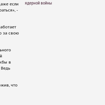
ядерной войны
даже если
аться», -
работает
ю за свою
льного
й
ужбы в
 Ведь
ожив, что