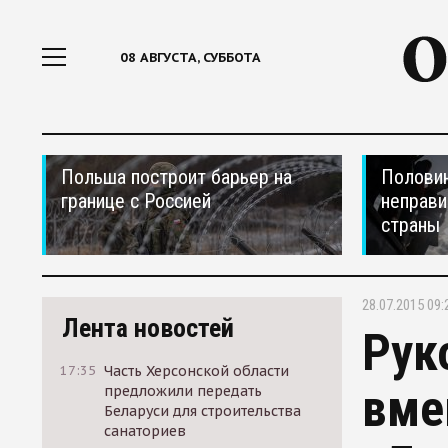
08 АВГУСТА, СУББОТА
Польша построит барьер на
Половин
границе с Россией
неправи
страны
28.07.2015 09:
Лента новостей
Рук
17:35
Часть Херсонской области
вме
предложили передать
Беларуси для строительства
санаториев