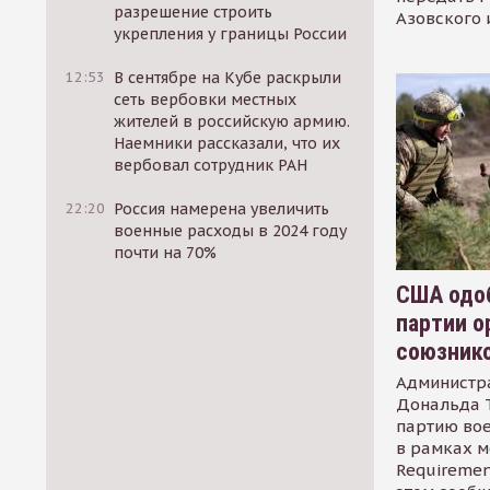
разрешение строить
Азовского 
укрепления у границы России
12:53
В сентябре на Кубе раскрыли
сеть вербовки местных
жителей в российскую армию.
Наемники рассказали, что их
вербовал сотрудник РАН
22:20
Россия намерена увеличить
военные расходы в 2024 году
почти на 70%
США одоб
партии о
союзник
Администр
Дональда 
партию во
в рамках м
Requirement