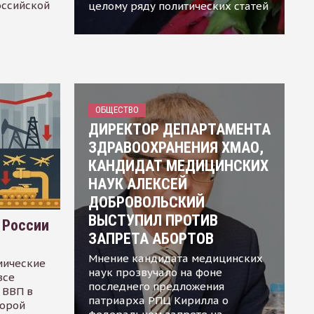
оссийской
целому ряду политических статей
ОБЩЕСТВО
ДИРЕКТОР ДЕПАРТАМЕНТА
ЗДРАВООХРАНЕНИЯ ХМАО,
КАНДИДАТ МЕДИЦИНСКИХ
НАУК АЛЕКСЕЙ
ДОБРОВОЛЬСКИЙ
ВЫСТУПИЛ ПРОТИВ
 России
ЗАПРЕТА АБОРТОВ
Мнение кандидата медицинских
мические
наук прозвучало на фоне
все
последнего предложения
 ВВП в
патриарха РПЦ Кирилла о
торой