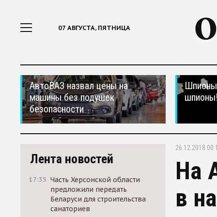
07 АВГУСТА, ПЯТНИЦА
АвтоВАЗ назвал цены на
Шпионы,
машины без подушек
шпионы
безопасности
26.12.2018 00:
Лента новостей
На 
17:35
Часть Херсонской области
в н
предложили передать
Беларуси для строительства
санаториев