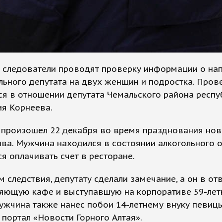
е следователи проводят проверку информации о на
ьного депутата на двух женщин и подростка. Пров
я в отношении депутата Чемальского района респу
ия Корнеева.
 произошел 22 декабря во время празднования нов
ва. Мужчина находился в состоянии алкогольного 
ся оплачивать счет в ресторане.
 следствия, депутату сделали замечание, а он в от
ляющую кафе и выступавшую на корпоративе 59-ле
ужчина также нанес побои 14-летнему внуку певицы
портал «Новости Горного Алтая».