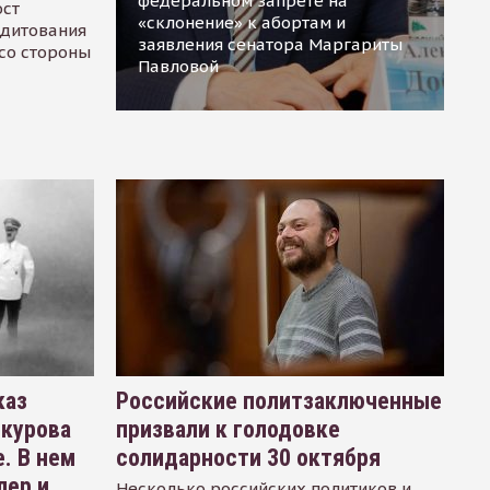
федеральном запрете на
ост
«склонение» к абортам и
едитования
заявления сенатора Маргариты
 со стороны
Павловой
каз
Российские политзаключенные
окурова
призвали к голодовке
. В нем
солидарности 30 октября
лер и
Несколько российских политиков и