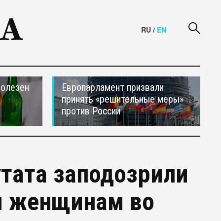
RU
/
EN
полезен
Европарламент призвали
принять «решительные меры»
против России
утата заподозрили
м женщинам во