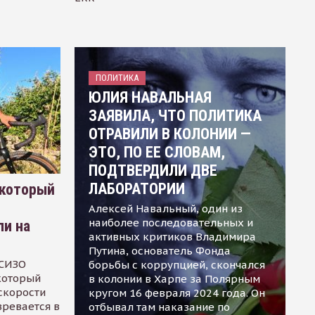
ПОЛИТИКА
ЮЛИЯ НАВАЛЬНАЯ
ЗАЯВИЛА, ЧТО ПОЛИТИКА
ОТРАВИЛИ В КОЛОНИИ —
ЭТО, ПО ЕЕ СЛОВАМ,
ПОДТВЕРДИЛИ ДВЕ
ЛАБОРАТОРИИ
 который
Алексей Навальный, один из
наиболее последовательных и
ли на
активных критиков Владимира
Путина, основатель Фонда
 СИЗО
борьбы с коррупцией, скончался
 который
в колонии в Харпе за Полярным
скорости
кругом 16 февраля 2024 года. Он
зревается в
отбывал там наказание по