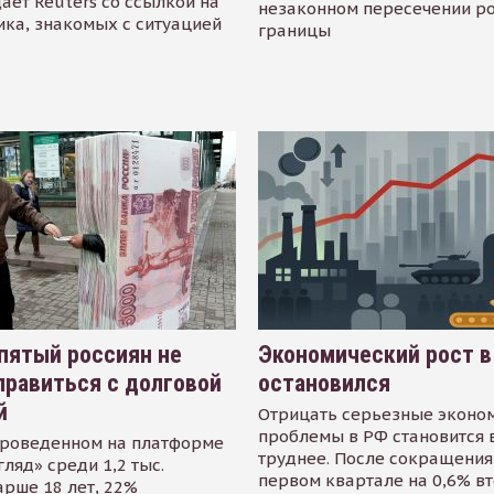
ает Reuters со ссылкой на
незаконном пересечении р
ика, знакомых с ситуацией
границы
пятый россиян не
Экономический рост в
равиться с долговой
остановился
й
Отрицать серьезные эконо
проблемы в РФ становится 
проведенном на платформе
труднее. После сокращения
гляд» среди 1,2 тыс.
первом квартале на 0,6% в
арше 18 лет, 22%