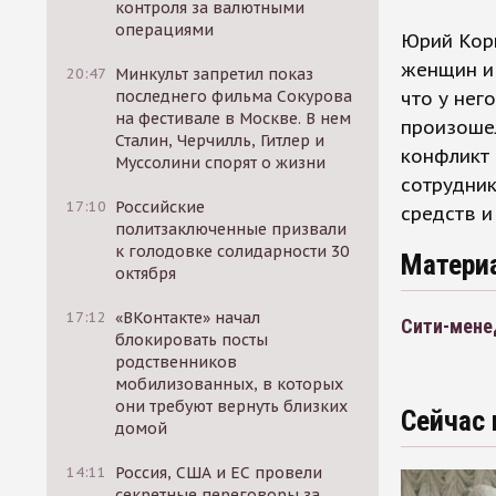
контроля за валютными
операциями
Юрий Корн
женщин и 
20:47
Минкульт запретил показ
что у нег
последнего фильма Сокурова
на фестивале в Москве. В нем
произошел
Сталин, Черчилль, Гитлер и
конфликт
Муссолини спорят о жизни
сотрудник
17:10
Российские
средств и
политзаключенные призвали
к голодовке солидарности 30
Матери
октября
17:12
«ВКонтакте» начал
Сити-мене
блокировать посты
родственников
мобилизованных, в которых
они требуют вернуть близких
Сейчас 
домой
14:11
Россия, США и ЕС провели
секретные переговоры за