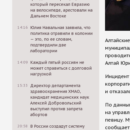
который пересекал Евразию
на велосипеде, арестовали на
Дальнем Востоке
14:16
Юлия Навальная заявила, что
политика отравили в колонии
— это, по ее словам,
Алтайски
подтвердили две
муниципал
лаборатории
проводитс
Алтай Юр
14:09
Каждый пятый россиян не
может справиться с долговой
нагрузкой
Инцидент
корпорати
15:33
Директор департамента
и отказал
здравоохранения ХМАО,
кандидат медицинских наук
Алексей Добровольский
По данным
выступил против запрета
на управ
абортов
певицу. М
20:58
В России создадут систему
сообщает 