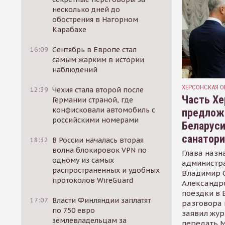
несколько дней до
обострения в Нагорном
Карабахе
16:09
Сентябрь в Европе стал
самым жарким в истории
наблюдений
ХЕРСОНСКАЯ О
12:39
Чехия стала второй после
Часть Хе
Германии страной, где
конфисковали автомобиль с
предлож
российскими номерами
Беларуси
санатор
18:32
В России началась вторая
волна блокировок VPN по
Глава назн
одному из самых
администр
распространенных и удобных
Владимир С
протоколов WireGuard
Александр
поездки в 
17:07
Власти Финляндии заплатят
разговора 
по 750 евро
заявил жур
землевладельцам за
передать М