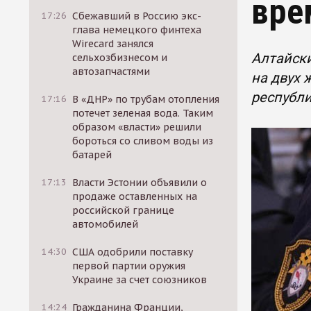
вре
17:26
Сбежавший в Россию экс-
глава немецкого финтеха
Wirecard занялся
Алтайски
сельхозбизнесом и
автозапчастями
на двух 
республ
17:16
В «ДНР» по трубам отопления
потечет зеленая вода. Таким
образом «власти» решили
бороться со сливом воды из
батарей
17:13
Власти Эстонии объявили о
продаже оставленных на
российской границе
автомобилей
14:30
США одобрили поставку
первой партии оружия
Украине за счет союзников
14:24
Гражданина Франции,