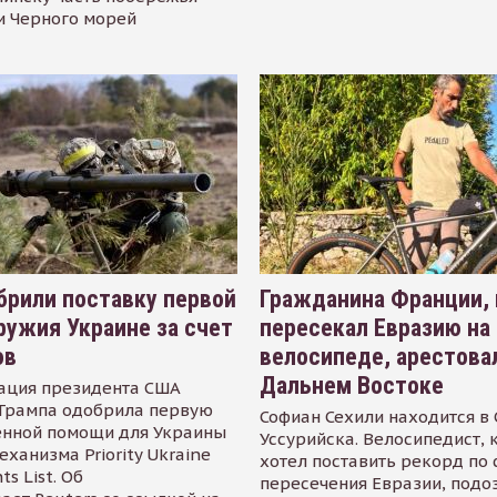
и Черного морей
рили поставку первой
Гражданина Франции,
ружия Украине за счет
пересекал Евразию на
ов
велосипеде, арестова
Дальнем Востоке
ация президента США
Трампа одобрила первую
Софиан Сехили находится в
енной помощи для Украины
Уссурийска. Велосипедист,
еханизма Priority Ukraine
хотел поставить рекорд по 
s List. Об
пересечения Евразии, подо