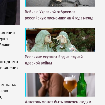
Война с Украиной отбросила
российскую экономику на 4 года назад
падении
ерка
блики
Россияне скупают йод на случай
огоднего
ядерной войны
опьянения
вет напал
тнюю
,
Алкоголь может быть полезен людям