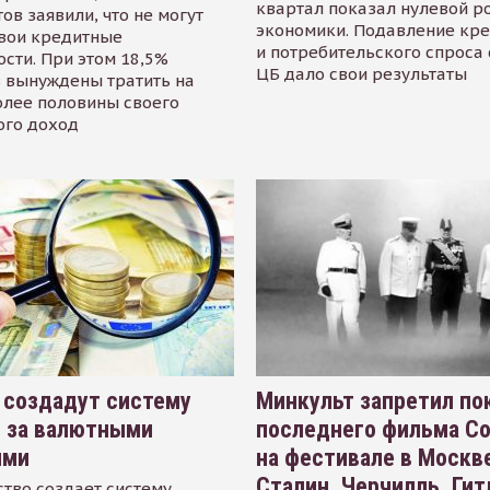
квартал показал нулевой р
ов заявили, что не могут
экономики. Подавление кр
свои кредитные
и потребительского спроса
сти. При этом 18,5%
ЦБ дало свои результаты
 вынуждены тратить на
олее половины своего
ого доход
 создадут систему
Минкульт запретил по
я за валютными
последнего фильма С
ями
на фестивале в Москве
Сталин, Черчилль, Гит
тво создает систему