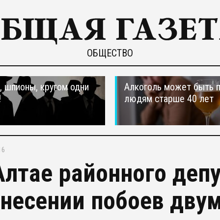
ОБЩЕСТВО
 шпионы, кругом одни
Алкоголь может быть 
!
людям старше 40 лет
16
Алтае районного деп
анесении побоев дву