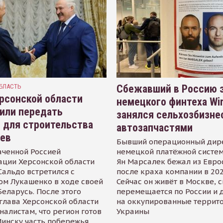
БЛАСТЬ
Сбежавший в Россию э
рсонской области
немецкого финтеха Wi
или передать
занялся сельхозбизне
 для строительства
автозапчастями
иев
Бывший операционный дир
аченной Россией
немецкой платёжной систем
ации Херсонской области
Ян Марсалек бежал из Евр
альдо встретился с
после краха компании в 202
ом Лукашенко в ходе своей
Сейчас он живёт в Москве, 
Беларусь. После этого
перемещается по России и 
глава Херсонской области
на оккупированные террит
налистам, что регион готов
Украины
инску часть побережья