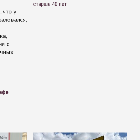
старше 40 лет
 что у
жаловался,
ка,
ия с
ичных
кафе