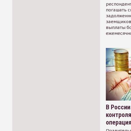
респондент
погашать 
задолженно
заемщиков
выплаты б
ежемесячн
В России
контрол
операци
Правительс