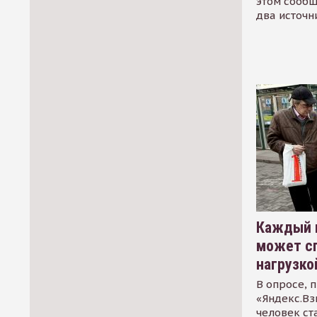
этом сообщ
два источн
Каждый 
может сп
нагрузко
В опросе, 
«Яндекс.Вз
человек ст