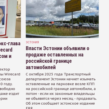
кс-глава
ЭСТОНИЯ
Власти Эстонии объявили о
recard
продаже оставленных на
сом и
российской границе
автомобилей
ектор
ы Wirecard
С октября 2025 года Транспортный
осоюза
департамент Эстонии начнет изымать
0 году.
оставленные на парковке возле КПП
свободно
на российской границе автомобили, а
даже ездит
потом - если их законные владельцы
ории
не объявятся через месяц - продавать.
Об этом сообщает эстонское издание
ERR