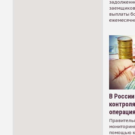
задолженно
заемщиков
выплаты б
ежемесячн
В России
контрол
операци
Правительс
мониторинг
помощью к