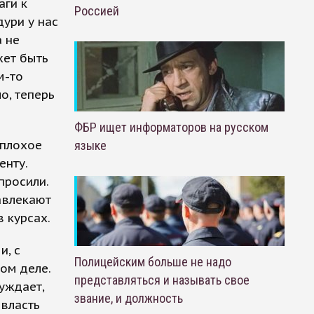
аги к
Россией
дури у нас
а не
жет быть
м-то
о, теперь
ФБР ищет информаторов на русском
 плохое
языке
енту.
просили.
авлекают
в курсах.
и, с
Полицейским больше не надо
том деле.
представляться и называть свое
уждает,
звание, и должность
 власть