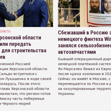
БЛАСТЬ
Сбежавший в Россию э
рсонской области
немецкого финтеха Wi
или передать
занялся сельхозбизне
 для строительства
автозапчастями
иев
Бывший операционный дир
аченной Россией
немецкой платёжной систем
ации Херсонской области
Ян Марсалек бежал из Евр
альдо встретился с
после краха компании в 202
ом Лукашенко в ходе своей
Сейчас он живёт в Москве, 
Беларусь. После этого
перемещается по России и 
глава Херсонской области
на оккупированные террит
налистам, что регион готов
Украины
инску часть побережья
и Черного морей