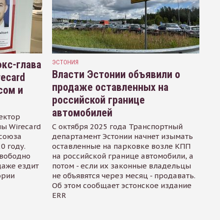
кс-глава
ЭСТОНИЯ
Власти Эстонии объявили о
recard
продаже оставленных на
сом и
российской границе
автомобилей
ектор
ы Wirecard
С октября 2025 года Транспортный
осоюза
департамент Эстонии начнет изымать
0 году.
оставленные на парковке возле КПП
свободно
на российской границе автомобили, а
даже ездит
потом - если их законные владельцы
ории
не объявятся через месяц - продавать.
Об этом сообщает эстонское издание
ERR