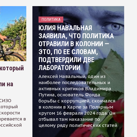
ПОЛИТИКА
ЮЛИЯ НАВАЛЬНАЯ
ЗАЯВИЛА, ЧТО ПОЛИТИКА
ОТРАВИЛИ В КОЛОНИИ —
ЭТО, ПО ЕЕ СЛОВАМ,
ПОДТВЕРДИЛИ ДВЕ
ЛАБОРАТОРИИ
 который
Алексей Навальный, один из
наиболее последовательных и
ли на
активных критиков Владимира
Путина, основатель Фонда
 СИЗО
борьбы с коррупцией, скончался
 который
в колонии в Харпе за Полярным
скорости
кругом 16 февраля 2024 года. Он
зревается в
отбывал там наказание по
оссийской
целому ряду политических статей