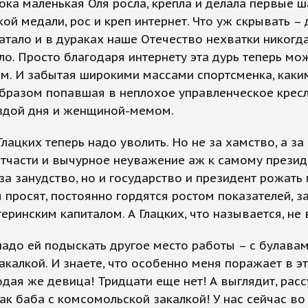
пока маленькая Оля росла, крепла и делала первые ш
ой медали, рос и креп интернет. Что уж скрывать – 
атало и в дураках наше Отечество нехватки никогд
о. Просто благодаря интернету эта дурь теперь мо
м. И забытая широкими массами спортсменка, каки
бразом попавшая в неплохое управленческое кресл
ездой дня и женщиной-мемом.
Глацких теперь надо уволить. Но не за хамство, а за
тчасти и вычурное неуважение аж к самому презид
за занудство, но и государство и президент рожать 
 просят, постоянно гордятся ростом показателей, з
еринским капиталом. А Глацких, что называется, не 
адо ей подыскать другое место работы – с булавам
какалкой. И знаете, что особенно меня поражает в э
дая же девица! Тридцати еще нет! А выглядит, расс
как баба с комсомольской закалкой! У нас сейчас во