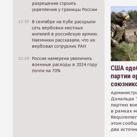
разрешение строить
укрепления у границы России
12:53
В сентябре на Кубе раскрыли
сеть вербовки местных
жителей в российскую армию.
Наемники рассказали, что их
вербовал сотрудник РАН
22:20
Россия намерена увеличить
военные расходы в 2024 году
США одоб
почти на 70%
партии о
союзник
Администр
Дональда 
партию во
в рамках м
Requirement
этом сообщ
два источн