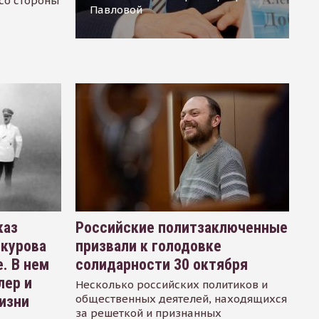
 со стороны
Павловой
каз
Российские политзаключенные
окурова
призвали к голодовке
. В нем
солидарности 30 октября
лер и
Несколько российских политиков и
общественных деятелей, находящихся
изни
за решеткой и признанных