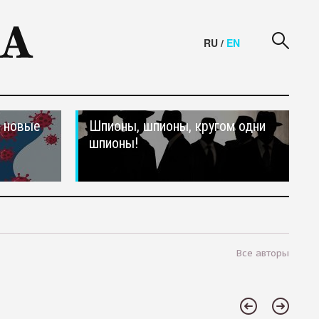
RU
/
EN
и новые
Шпионы, шпионы, кругом одни
шпионы!
Все авторы