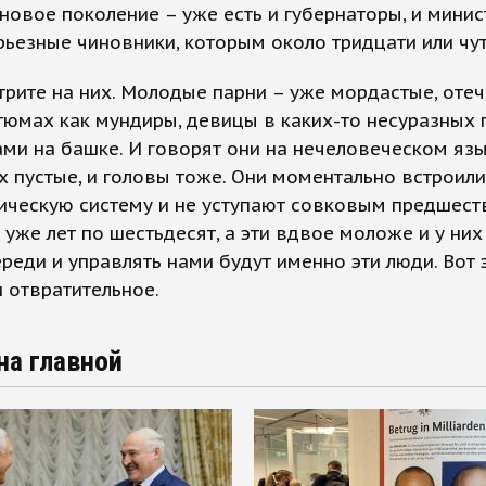
новое поколение – уже есть и губернаторы, и минис
рьезные чиновники, которым около тридцати или чу
рите на них. Молодые парни – уже мордастые, отеч
тюмах как мундиры, девицы в каких-то несуразных
ами на башке. И говорят они на нечеловеческом язы
их пустые, и головы тоже. Они моментально встроили
ическую систему и не уступают совковым предшест
 уже лет по шестьдесят, а эти вдвое моложе и у них
реди и управлять нами будут именно эти люди. Вот 
и отвратительное.
на главной