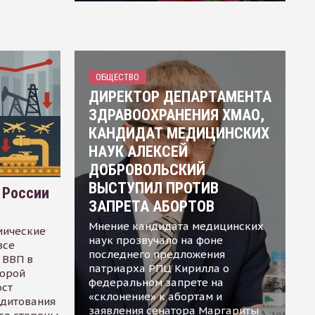
ОБЩЕСТВО
ДИРЕКТОР ДЕПАРТАМЕНТА
ЗДРАВООХРАНЕНИЯ ХМАО,
КАНДИДАТ МЕДИЦИНСКИХ
НАУК АЛЕКСЕЙ
ДОБРОВОЛЬСКИЙ
ВЫСТУПИЛ ПРОТИВ
 России
ЗАПРЕТА АБОРТОВ
Мнение кандидата медицинских
мические
наук прозвучало на фоне
все
последнего предложения
 ВВП в
патриарха РПЦ Кирилла о
торой
федеральном запрете на
ост
«склонение» к абортам и
едитования
заявления сенатора Маргариты