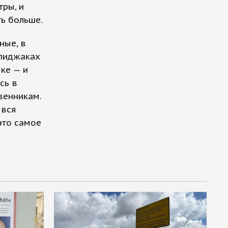
тры, и
ть больше.
ные, в
 пиджаках
ке — и
сь в
венникам.
 вся
это самое