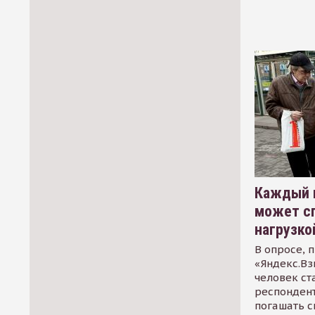
Каждый 
может сп
нагрузко
В опросе, 
«Яндекс.Вз
человек ст
респондент
погашать 