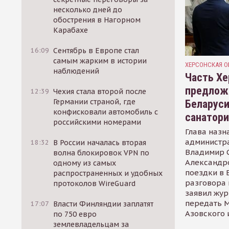
несколько дней до
обострения в Нагорном
Карабахе
16:09
Сентябрь в Европе стал
самым жарким в истории
ХЕРСОНСКАЯ О
наблюдений
Часть Хе
предлож
12:39
Чехия стала второй после
Германии страной, где
Беларуси
конфисковали автомобиль с
санатор
российскими номерами
Глава назн
администр
18:32
В России началась вторая
Владимир С
волна блокировок VPN по
Александр
одному из самых
поездки в 
распространенных и удобных
разговора 
протоколов WireGuard
заявил жур
передать М
17:07
Власти Финляндии заплатят
Азовского 
по 750 евро
землевладельцам за