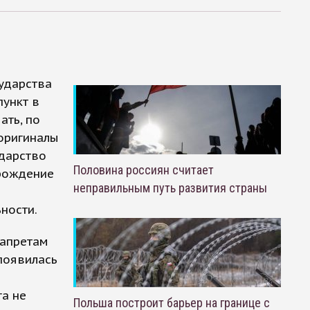
сударства
пункт в
ать, по
 оригиналы
ударство
Половина россиян считает
 рождение
неправильным путь развития страны
ности.
запретам
 появилась
га не
Польша построит барьер на границе с