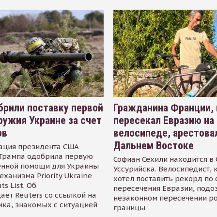
рили поставку первой
Гражданина Франции,
ружия Украине за счет
пересекал Евразию на
ов
велосипеде, арестова
Дальнем Востоке
ация президента США
Трампа одобрила первую
Софиан Сехили находится в
енной помощи для Украины
Уссурийска. Велосипедист,
еханизма Priority Ukraine
хотел поставить рекорд по 
s List. Об
пересечения Евразии, подо
ает Reuters со ссылкой на
незаконном пересечении р
ика, знакомых с ситуацией
границы