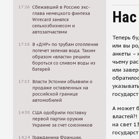
17:26
Сбежавший в Россию экс-
Нас
глава немецкого финтеха
Wirecard занялся
сельхозбизнесом и
автозапчастями
Теперь бу
17:16
В «ДНР» по трубам отопления
или вы ро
потечет зеленая вода. Таким
анкеты – 
образом «власти» решили
чьему рас
бороться со сливом воды из
батарей
или завер
обратилос
17:13
Власти Эстонии объявили о
указывать
продаже оставленных на
государст
российской границе
автомобилей
А может 
14:30
США одобрили поставку
властей?!
первой партии оружия
на свет 1
Украине за счет союзников
государст
14:24
Гражданина Франции,