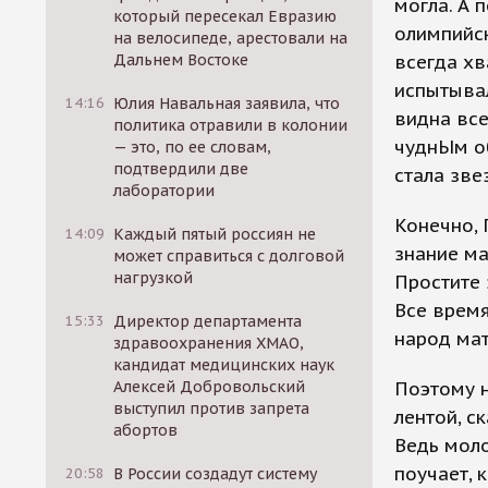
могла. А 
который пересекал Евразию
олимпийск
на велосипеде, арестовали на
Дальнем Востоке
всегда хв
испытывал
14:16
Юлия Навальная заявила, что
видна все
политика отравили в колонии
чуднЫм о
— это, по ее словам,
подтвердили две
стала зв
лаборатории
Конечно, 
14:09
Каждый пятый россиян не
знание ма
может справиться с долговой
нагрузкой
Простите 
Все время
15:33
Директор департамента
народ мат
здравоохранения ХМАО,
кандидат медицинских наук
Алексей Добровольский
Поэтому н
выступил против запрета
лентой, с
абортов
Ведь моло
поучает, 
20:58
В России создадут систему