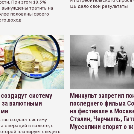
и потребительского спроса
сти. При этом 18,5%
ЦБ дало свои результаты
 вынуждены тратить на
олее половины своего
ого доход
 создадут систему
Минкульт запретил по
я за валютными
последнего фильма С
ями
на фестивале в Москве
Сталин, Черчилль, Гит
тво создает систему
а операций в валюте, с
Муссолини спорят о ж
оторой планирует следить