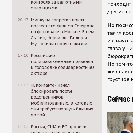
контроля за валютными
приходит 
операциями
другие се
20:47
Минкульт запретил показ
Но посмот
последнего фильма Сокурова
на фестивале в Москве. В нем
таких кос
Сталин, Черчилль, Гитлер и
и с начос
Муссолини спорят о жизни
глаза у н
17:10
Российские
бюрократ
политзаключенные призвали
Но тем-то
к голодовке солидарности 30
жизнь впе
октября
грустное 
17:12
«ВКонтакте» начал
блокировать посты
родственников
Сейчас 
мобилизованных, в которых
они требуют вернуть близких
домой
14:11
Россия, США и ЕС провели
секретные переговоры за