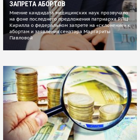
ЗАПРЕТА АБОРТОВ
Мнение кандидата медицинских наук прозвучало
на фоне последнего предложения патриарха РПЦ
Кирилла о федеральном запрете на «склонение» к
абортам и заявления сенатора Маргариты
Павловой