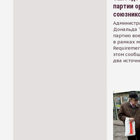
партии о
союзник
Администр
Дональда 
партию во
в рамках м
Requirement
этом сообщ
два источн