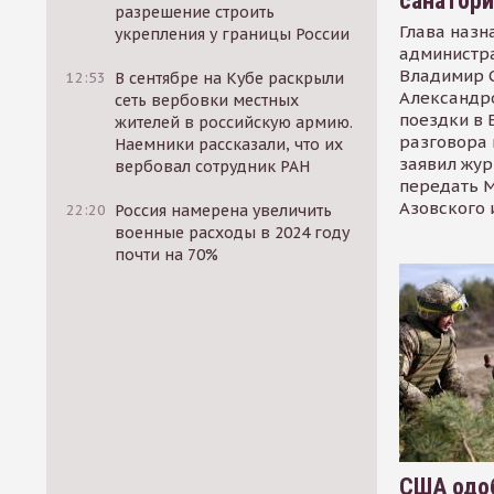
санатор
разрешение строить
Глава назн
укрепления у границы России
администр
Владимир С
12:53
В сентябре на Кубе раскрыли
Александр
сеть вербовки местных
поездки в 
жителей в российскую армию.
разговора 
Наемники рассказали, что их
заявил жур
вербовал сотрудник РАН
передать М
Азовского 
22:20
Россия намерена увеличить
военные расходы в 2024 году
почти на 70%
США одоб