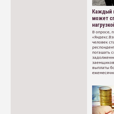
Каждый 
может сп
нагрузко
В опросе, 
«Яндекс.Вз
человек ст
респондент
погашать 
задолженно
заемщиков
выплаты б
ежемесячн