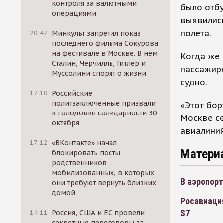
контроля за валютными
было отбу
операциями
выявилис
полета.
20:47
Минкульт запретил показ
последнего фильма Сокурова
на фестивале в Москве. В нем
Когда же 
Сталин, Черчилль, Гитлер и
пассажиры
Муссолини спорят о жизни
судно.
17:10
Российские
политзаключенные призвали
«Этот бор
к голодовке солидарности 30
Москве се
октября
авиалиний
17:12
«ВКонтакте» начал
Матери
блокировать посты
родственников
мобилизованных, в которых
В аэропор
они требуют вернуть близких
домой
Росавиаци
S7
14:11
Россия, США и ЕС провели
секретные переговоры за