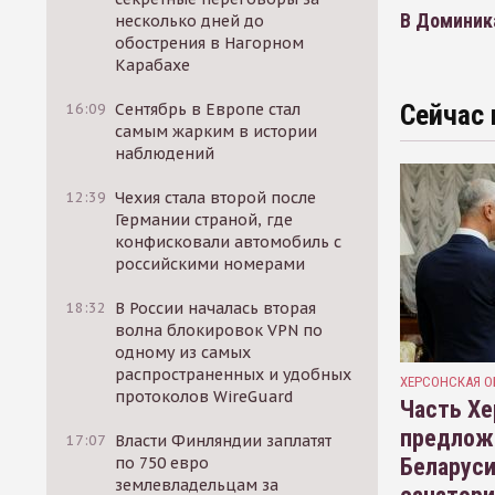
В Доминика
несколько дней до
обострения в Нагорном
Карабахе
Сейчас 
16:09
Сентябрь в Европе стал
самым жарким в истории
наблюдений
12:39
Чехия стала второй после
Германии страной, где
конфисковали автомобиль с
российскими номерами
18:32
В России началась вторая
волна блокировок VPN по
одному из самых
распространенных и удобных
ХЕРСОНСКАЯ О
протоколов WireGuard
Часть Хе
предлож
17:07
Власти Финляндии заплатят
Беларуси
по 750 евро
землевладельцам за