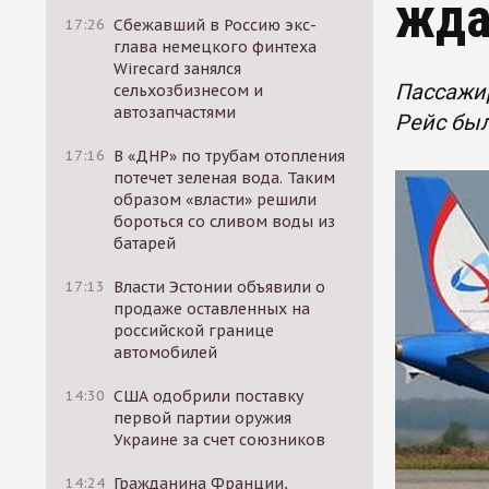
жда
17:26
Сбежавший в Россию экс-
глава немецкого финтеха
Wirecard занялся
Пассажир
сельхозбизнесом и
автозапчастями
Рейс был
17:16
В «ДНР» по трубам отопления
потечет зеленая вода. Таким
образом «власти» решили
бороться со сливом воды из
батарей
17:13
Власти Эстонии объявили о
продаже оставленных на
российской границе
автомобилей
14:30
США одобрили поставку
первой партии оружия
Украине за счет союзников
14:24
Гражданина Франции,