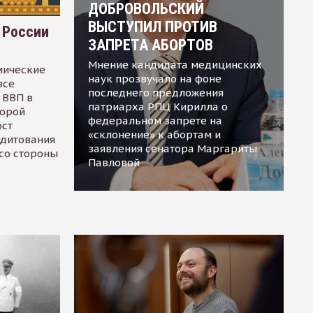
ДОБРОВОЛЬСКИЙ
ВЫСТУПИЛ ПРОТИВ
 России
ЗАПРЕТА АБОРТОВ
Мнение кандидата медицинских
мические
наук прозвучало на фоне
все
последнего предложения
 ВВП в
патриарха РПЦ Кирилла о
торой
федеральном запрете на
ост
«склонение» к абортам и
едитования
заявления сенатора Маргариты
 со стороны
Павловой