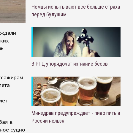
Немцы испытывают все больше страха
перед будущим
 ждали
ских
ль
В РПЦ упорядочат изгнание бесов
ассажирам
лета
лет.
Минздрав предупреждает - пиво пить в
России нельзя
бая в
ное судно