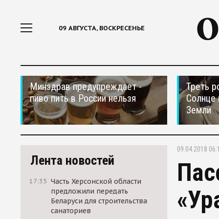
09 АВГУСТА, ВОСКРЕСЕНЬЕ
Минздрав предупреждает -
Треть р
пиво пить в России нельзя
Солнце 
Земли
09.04.2018 06:
Лента новостей
Пас
17:35
Часть Херсонской области
«Ур
предложили передать
Беларуси для строительства
санаториев