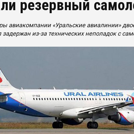
ли резервный самол
ы авиакомпании «Уральские авиалинии» двое 
 задержан из-за технических неполадок с са