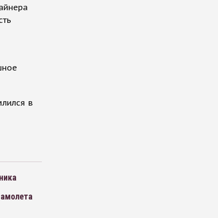
лайнера
сть
шное
млился в
ника
самолета