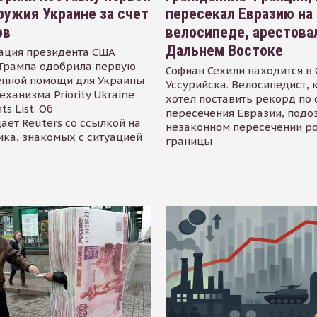
ружия Украине за счет
пересекал Евразию на
ов
велосипеде, арестова
Дальнем Востоке
ация президента США
Трампа одобрила первую
Софиан Сехили находится в
енной помощи для Украины
Уссурийска. Велосипедист,
еханизма Priority Ukraine
хотел поставить рекорд по 
s List. Об
пересечения Евразии, подо
ает Reuters со ссылкой на
незаконном пересечении р
ика, знакомых с ситуацией
границы