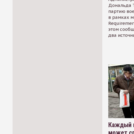
Дональда 
партию во
в рамках м
Requirement
этом сообщ
два источн
Каждый 
может сп