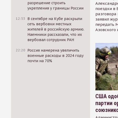
разрешение строить
Александр
укрепления у границы России
поездки в 
разговора 
12:53
В сентябре на Кубе раскрыли
заявил жур
сеть вербовки местных
передать М
жителей в российскую армию.
Азовского 
Наемники рассказали, что их
вербовал сотрудник РАН
22:20
Россия намерена увеличить
военные расходы в 2024 году
почти на 70%
США одоб
партии о
союзник
Администр