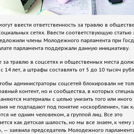
могут ввести ответственность за травлю в обществ
социальных сетях. Ввести соответствующую статью
редложили члены Молодежного парламента при Госд
алате парламента поддержали данную инициативу.
е за травлю в соцсетях и общественных места дол
 с 14 лет, а штрафы составлять от 5 до 10 тысяч рубл
тобы администраторы соцсетей блокировали не тол
авный контент, но и сообщества, в которых специа
аняются материалы с целью унизить того или иного 
вия не подпадают под понятие «оскорбление», так к
ся не одним человеком, а группой лиц. Все это
ется как детская шалость, но мы все знаем, к чему 
», — заявила председатель Молодежного парламент