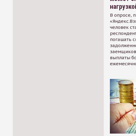
нагрузко
В опросе, 
«Яндекс.Вз
человек ст
респондент
погашать 
задолженно
заемщиков
выплаты б
ежемесячн