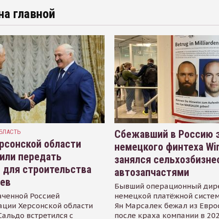
на главной
БЛАСТЬ
Сбежавший в Россию э
рсонской области
немецкого финтеха Wi
или передать
занялся сельхозбизне
 для строительства
автозапчастями
иев
Бывший операционный дир
аченной Россией
немецкой платёжной систем
ации Херсонской области
Ян Марсалек бежал из Евр
альдо встретился с
после краха компании в 202