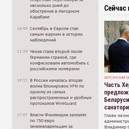
несколько дней до
Сейчас 
обострения в Нагорном
Карабахе
16:09
Сентябрь в Европе стал
самым жарким в истории
наблюдений
12:39
Чехия стала второй после
Германии страной, где
конфисковали автомобиль с
российскими номерами
ХЕРСОНСКАЯ О
18:32
В России началась вторая
Часть Хе
волна блокировок VPN по
предлож
одному из самых
распространенных и удобных
Беларуси
протоколов WireGuard
санатор
17:07
Власти Финляндии заплатят
Глава назн
по 750 евро
администр
землевладельцам за
Владимир С