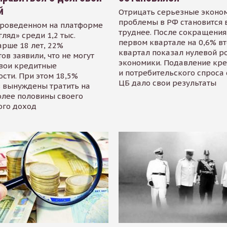
й
Отрицать серьезные эконо
проблемы в РФ становится 
проведенном на платформе
труднее. После сокращения
гляд» среди 1,2 тыс.
первом квартале на 0,6% в
арше 18 лет, 22%
квартал показал нулевой р
ов заявили, что не могут
экономики. Подавление кр
свои кредитные
и потребительского спроса
сти. При этом 18,5%
ЦБ дало свои результаты
 вынуждены тратить на
олее половины своего
ого доход