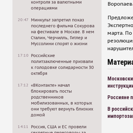
контроля за валютными
Воропаева
операциями
Предложен
20:47
Минкульт запретил показ
Экспертн
последнего фильма Сокурова
на фестивале в Москве. В нем
марта. По
Сталин, Черчилль, Гитлер и
резолюция
Муссолини спорят о жизни
нарушите
17:10
Российские
Матери
политзаключенные призвали
к голодовке солидарности 30
октября
Московский
инструкци
17:12
«ВКонтакте» начал
блокировать посты
Россияне 
родственников
мобилизованных, в которых
В российск
они требуют вернуть близких
домой
импортоз
14:11
Россия, США и ЕС провели
секретные переговоры за