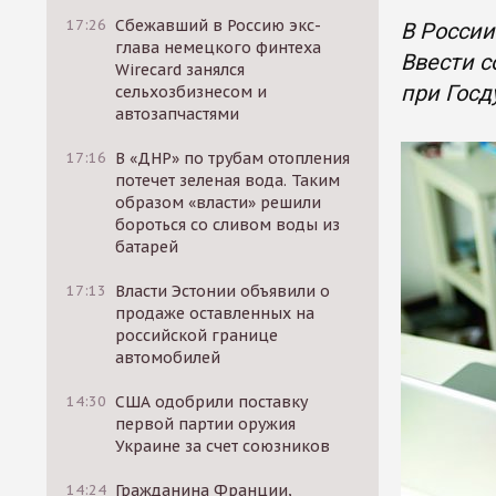
17:26
Сбежавший в Россию экс-
В России
глава немецкого финтеха
Ввести 
Wirecard занялся
при Госд
сельхозбизнесом и
автозапчастями
17:16
В «ДНР» по трубам отопления
потечет зеленая вода. Таким
образом «власти» решили
бороться со сливом воды из
батарей
17:13
Власти Эстонии объявили о
продаже оставленных на
российской границе
автомобилей
14:30
США одобрили поставку
первой партии оружия
Украине за счет союзников
14:24
Гражданина Франции,