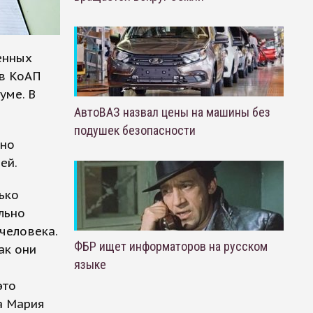
енных
 в КоАП
уме. В
АвтоВАЗ назвал цены на машины без
подушек безопасности
жно
ей.
ько
льно
человека.
ФБР ищет информаторов на русском
ак они
языке
это
а Мария