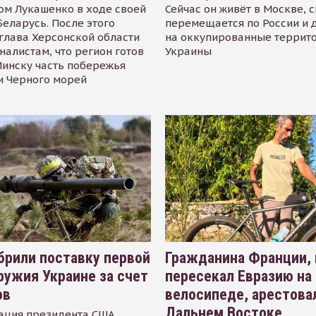
ом Лукашенко в ходе своей
Сейчас он живёт в Москве, 
Беларусь. После этого
перемещается по России и 
глава Херсонской области
на оккупированные террит
налистам, что регион готов
Украины
инску часть побережья
и Черного морей
рили поставку первой
Гражданина Франции,
ружия Украине за счет
пересекал Евразию на
ов
велосипеде, арестова
Дальнем Востоке
ация президента США