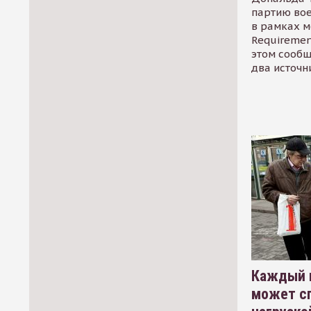
партию во
в рамках м
Requirement
этом сообщ
два источн
Каждый 
может сп