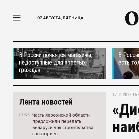
07 АВГУСТА, ПЯТНИЦА
В России появятся магазины,
В Росси
недоступные для простых
есть то
граждан
17.01.2018 15:
Лента новостей
«Ди
17:35
Часть Херсонской области
наи
предложили передать
Беларуси для строительства
санаториев