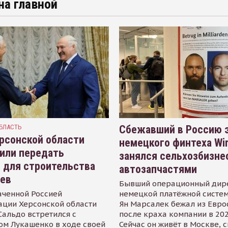
на главной
БЛАСТЬ
Сбежавший в Россию э
рсонской области
немецкого финтеха Wi
или передать
занялся сельхозбизне
 для строительства
автозапчастями
иев
Бывший операционный дир
аченной Россией
немецкой платёжной систем
ации Херсонской области
Ян Марсалек бежал из Евр
альдо встретился с
после краха компании в 202
ом Лукашенко в ходе своей
Сейчас он живёт в Москве, 