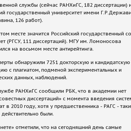
венной службы (сейчас РАНХиГС, 182 диссертации) 
й государственный университет имени Г.Р.Держави
вина, 126 работ).
том месте значится Российский государственный с
ет (РГСУ, 111 диссертаций). МГУ им. Ломоносова
лся на восьмом месте антирейтинга.
перты обнаружили 7251 докторскую и кандидатскую
ию с плагиатом, подменой экспериментальных и
еских данных, наблюдений.
лужбе ​РАНХиГС ​сообщили РБК, что в академии нет
совестных диссертаций» с момента введения сист
ат в 2010 году, хотя у предшественника - РАГС - так
 действительно были.
нете» отметили, что на сегодняшний день самые