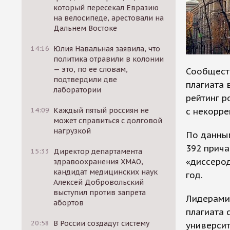
который пересекал Евразию
на велосипеде, арестовали на
Дальнем Востоке
14:16
Юлия Навальная заявила, что
политика отравили в колонии
— это, по ее словам,
Сообщест
подтвердили две
плагиата 
лаборатории
рейтинг р
с некорр
14:09
Каждый пятый россиян не
может справиться с долговой
нагрузкой
По данным
392 прича
15:33
Директор департамента
«диссерод
здравоохранения ХМАО,
кандидат медицинских наук
год.
Алексей Добровольский
выступил против запрета
Лидерами
абортов
плагиата 
20:58
В России создадут систему
университ