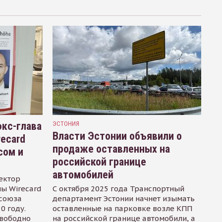
кс-глава
ЭСТОНИЯ
Власти Эстонии объявили о
recard
продаже оставленных на
сом и
российской границе
автомобилей
ектор
ы Wirecard
С октября 2025 года Транспортный
осоюза
департамент Эстонии начнет изымать
0 году.
оставленные на парковке возле КПП
свободно
на российской границе автомобили, а