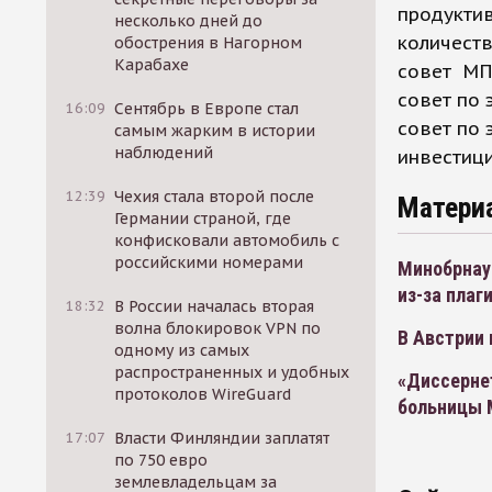
продукти
несколько дней до
количеств
обострения в Нагорном
Карабахе
совет МПГ
совет по 
16:09
Сентябрь в Европе стал
совет по 
самым жарким в истории
наблюдений
инвестици
12:39
Чехия стала второй после
Матери
Германии страной, где
конфисковали автомобиль с
российскими номерами
Минобрнау
из-за плаг
18:32
В России началась вторая
волна блокировок VPN по
В Австрии 
одному из самых
распространенных и удобных
«Диссерне
протоколов WireGuard
больницы 
17:07
Власти Финляндии заплатят
по 750 евро
землевладельцам за