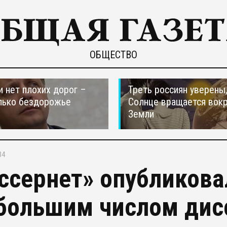
ОБЩЕСТВО
и нет плохих дорог –
Треть россиян уверены,
лько бездорожье
Солнце вращается вокр
Земли
34
ссернет» опубликовал
большим числом дис