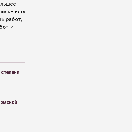
ольшее
писке есть
х работ,
от, и
 степени
 омской