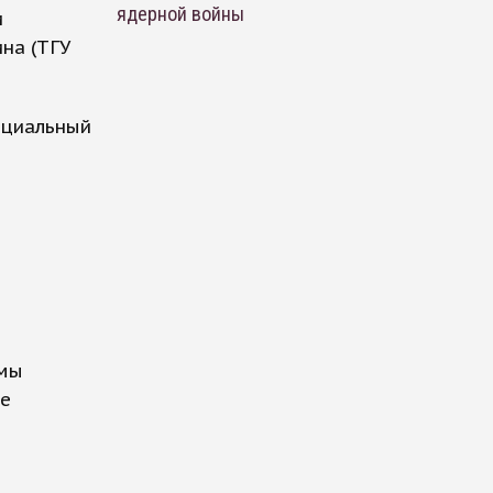
ядерной войны
и
на (ТГУ
оциальный
емы
ие