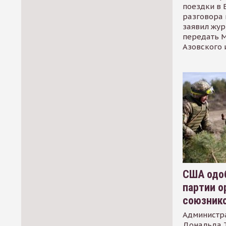
поездки в 
разговора 
заявил жур
передать М
Азовского 
США одоб
партии о
союзник
Администр
Дональда 