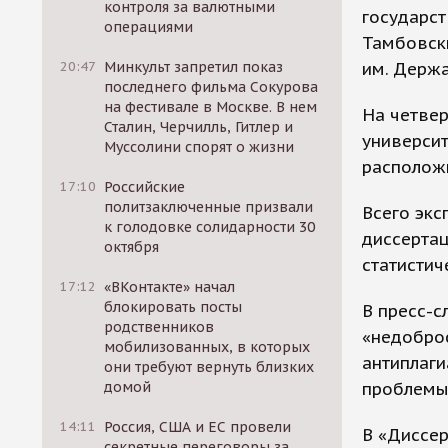
контроля за валютными
государст
операциями
Тамбовски
им. Держа
20:47
Минкульт запретил показ
последнего фильма Сокурова
на фестивале в Москве. В нем
На четвер
Сталин, Черчилль, Гитлер и
университ
Муссолини спорят о жизни
расположи
17:10
Российские
политзаключенные призвали
Всего экс
к голодовке солидарности 30
диссертац
октября
статистич
17:12
«ВКонтакте» начал
блокировать посты
В пресс-с
родственников
«недобро
мобилизованных, в которых
антиплаги
они требуют вернуть близких
проблемы
домой
14:11
Россия, США и ЕС провели
В «Диссер
секретные переговоры за