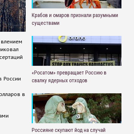
Крабов и омаров признали разумными
существами
явлением
ликовал
сертаций
«Росатом» превращает Россию в
в России
свалку ядерных отходов
олларов в
ами
Россияне скупают йод на случай