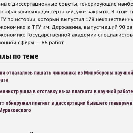
вные диссертационные советы, генерирующие наиб
о «фальшивых» диссертаций, уже закрыты. В этом с
У по истории, который выпустил 178 некачественны
экономике в ТГУ им. Державина, выпустивший 90 раб
экономике Государственной академии специалистов
онной сферы — 86 работ.
алы по теме
ки отказалось лишать чиновника из Минобороны научной
иата
министр ушла в отставку из-за плагиата в научной работе
т» обнаружил плагиат в диссертации бывшего главврача
Мураховского