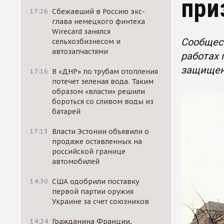
при
17:26
Сбежавший в Россию экс-
глава немецкого финтеха
Wirecard занялся
Сообщест
сельхозбизнесом и
автозапчастями
работах 
защищен
17:16
В «ДНР» по трубам отопления
потечет зеленая вода. Таким
образом «власти» решили
бороться со сливом воды из
батарей
17:13
Власти Эстонии объявили о
продаже оставленных на
российской границе
автомобилей
14:30
США одобрили поставку
первой партии оружия
Украине за счет союзников
14:24
Гражданина Франции,