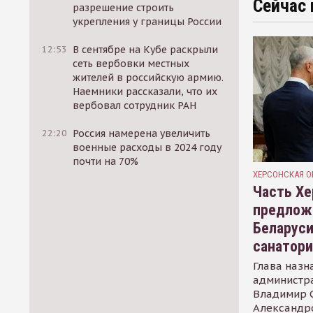
Сейчас 
разрешение строить
укрепления у границы России
12:53
В сентябре на Кубе раскрыли
сеть вербовки местных
жителей в российскую армию.
Наемники рассказали, что их
вербовал сотрудник РАН
22:20
Россия намерена увеличить
военные расходы в 2024 году
почти на 70%
ХЕРСОНСКАЯ О
Часть Хе
предлож
Беларуси
санатор
Глава назн
администр
Владимир С
Александр