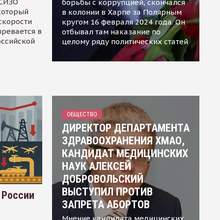
 СИЗО
борьбы с коррупцией, скончался
 который
в колонии в Харпе за Полярным
скорости
кругом 16 февраля 2024 года. Он
зревается в
отбывал там наказание по
оссийской
целому ряду политических статей
ОБЩЕСТВО
ДИРЕКТОР ДЕПАРТАМЕНТА
ЗДРАВООХРАНЕНИЯ ХМАО,
КАНДИДАТ МЕДИЦИНСКИХ
НАУК АЛЕКСЕЙ
ДОБРОВОЛЬСКИЙ
ВЫСТУПИЛ ПРОТИВ
 России
ЗАПРЕТА АБОРТОВ
Мнение кандидата медицинских