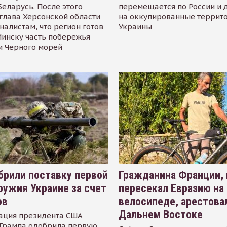
Беларусь. После этого
перемещается по России и 
глава Херсонской области
на оккупированные террит
налистам, что регион готов
Украины
инску часть побережья
и Черного морей
рили поставку первой
Гражданина Франции,
ружия Украине за счет
пересекал Евразию на
ов
велосипеде, арестова
Дальнем Востоке
ация президента США
Трампа одобрила первую