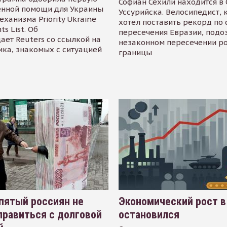
Софиан Сехили находится в
енной помощи для Украины
Уссурийска. Велосипедист,
еханизма Priority Ukraine
хотел поставить рекорд по 
s List. Об
пересечения Евразии, подо
ает Reuters со ссылкой на
незаконном пересечении р
ика, знакомых с ситуацией
границы
пятый россиян не
Экономический рост в
равиться с долговой
остановился