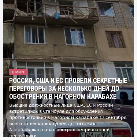
В МИРЕ
РОССИЯ, США И ЕС ПРОВЕЛИ СЕКРЕТНЫЕ
ПЕРЕГОВОРЫ ЗА НЕСКОЛЬКО ДНЕЙ ДО
ОБОСТРЕНИЯ В НАГОРНОМ КАРАБАХЕ
Высшие должностные лица США, ЕС и России
встретились в Стамбуле для обсуждения
противостояния в Нагорном Карабахе 17 сентября,
всего за несколько дней до того, как
Азербайджан начал обстрел непризнанной
республики