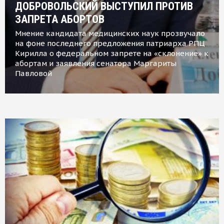
ДОБРОВОЛЬСКИЙ ВЫСТУПИЛ ПРОТИВ
ЗАПРЕТА АБОРТОВ
Мнение кандидата медицинских наук прозвучало
на фоне последнего предложения патриарха РПЦ
Кирилла о федеральном запрете на «склонение» к
абортам и заявления сенатора Маргариты
Павловой