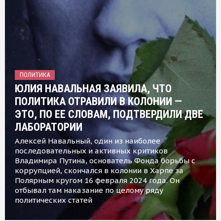
ПОЛИТИКА
ЮЛИЯ НАВАЛЬНАЯ ЗАЯВИЛА, ЧТО
ПОЛИТИКА ОТРАВИЛИ В КОЛОНИИ —
ЭТО, ПО ЕЕ СЛОВАМ, ПОДТВЕРДИЛИ ДВЕ
ЛАБОРАТОРИИ
Алексей Навальный, один из наиболее
последовательных и активных критиков
Владимира Путина, основатель Фонда борьбы с
коррупцией, скончался в колонии в Харпе за
Полярным кругом 16 февраля 2024 года. Он
отбывал там наказание по целому ряду
политических статей