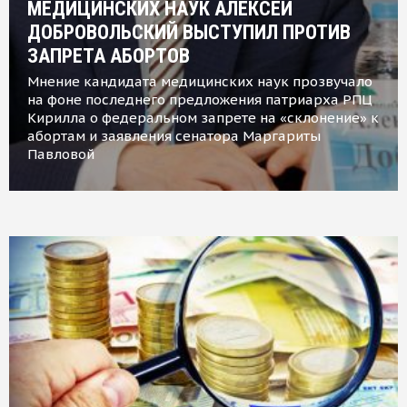
МЕДИЦИНСКИХ НАУК АЛЕКСЕЙ
ДОБРОВОЛЬСКИЙ ВЫСТУПИЛ ПРОТИВ
ЗАПРЕТА АБОРТОВ
Мнение кандидата медицинских наук прозвучало
на фоне последнего предложения патриарха РПЦ
Кирилла о федеральном запрете на «склонение» к
абортам и заявления сенатора Маргариты
Павловой