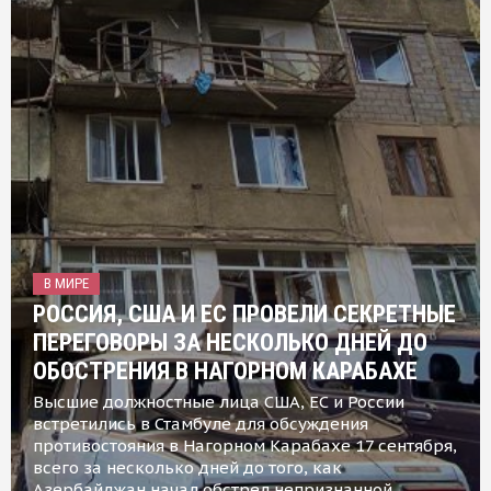
В МИРЕ
РОССИЯ, США И ЕС ПРОВЕЛИ СЕКРЕТНЫЕ
ПЕРЕГОВОРЫ ЗА НЕСКОЛЬКО ДНЕЙ ДО
ОБОСТРЕНИЯ В НАГОРНОМ КАРАБАХЕ
Высшие должностные лица США, ЕС и России
встретились в Стамбуле для обсуждения
противостояния в Нагорном Карабахе 17 сентября,
всего за несколько дней до того, как
Азербайджан начал обстрел непризнанной