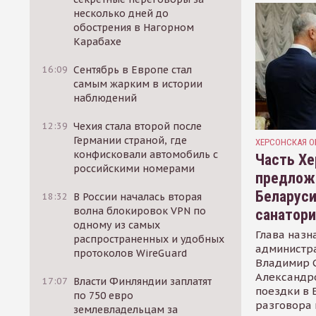
несколько дней до
обострения в Нагорном
Карабахе
16:09
Сентябрь в Европе стал
самым жарким в истории
наблюдений
12:39
Чехия стала второй после
Германии страной, где
ХЕРСОНСКАЯ О
конфисковали автомобиль с
Часть Хе
российскими номерами
предлож
Беларуси
18:32
В России началась вторая
волна блокировок VPN по
санатор
одному из самых
Глава назн
распространенных и удобных
администр
протоколов WireGuard
Владимир С
Александр
17:07
Власти Финляндии заплатят
поездки в 
по 750 евро
разговора 
землевладельцам за