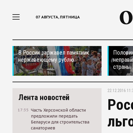
07 АВГУСТА, ПЯТНИЦА
В России заржавел памятник
Половин
нержавеющему рублю
неправи
страны
22.12.2016 11:
Лента новостей
Рос
17:35
Часть Херсонской области
льг
предложили передать
Беларуси для строительства
санаториев