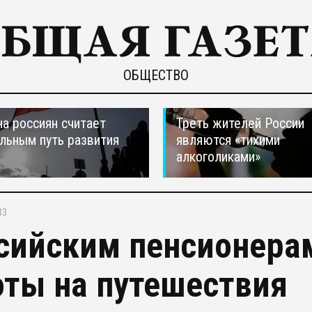
ОБЩЕСТВО
а россиян считает
Треть жителей России
льным путь развития
являются «тихими
алкоголиками»
33
сийским пенсионера
оты на путешествия