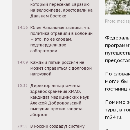
который пересекал Евразию
на велосипеде, арестовали на
Дальнем Востоке
Photo: mediasp
14:16
Юлия Навальная заявила, что
политика отравили в колонии
Федеральн
— это, по ее словам,
программу
подтвердили две
лаборатории
путешеств
предоста
14:09
Каждый пятый россиян не
может справиться с долговой
По словам
нагрузкой
могли бы 
15:33
Директор департамента
гостиниц 
здравоохранения ХМАО,
кандидат медицинских наук
Помимо эт
Алексей Добровольский
выступил против запрета
туры, в т
абортов
m24.ru.
20:58
В России создадут систему