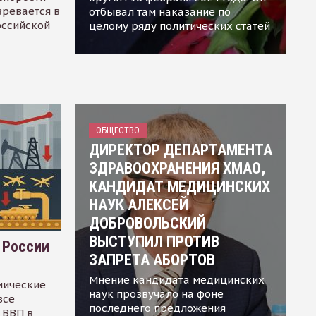
зревается в
отбывал там наказание по
оссийской
целому ряду политических статей
ОБЩЕСТВО
ДИРЕКТОР ДЕПАРТАМЕНТА
ЗДРАВООХРАНЕНИЯ ХМАО,
КАНДИДАТ МЕДИЦИНСКИХ
НАУК АЛЕКСЕЙ
ДОБРОВОЛЬСКИЙ
ВЫСТУПИЛ ПРОТИВ
 России
ЗАПРЕТА АБОРТОВ
Мнение кандидата медицинских
мические
наук прозвучало на фоне
все
последнего предложения
 ВВП в