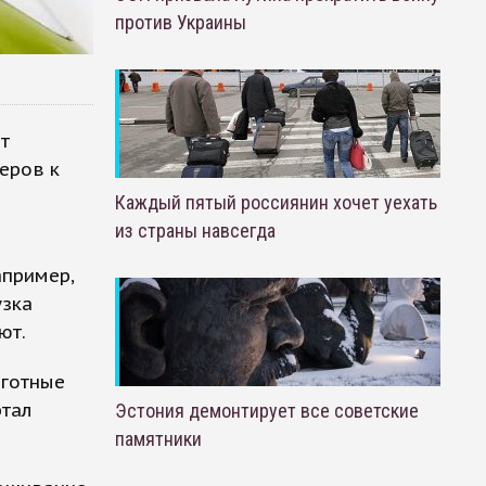
против Украины
т
еров к
Каждый пятый россиянин хочет уехать
из страны навсегда
апример,
узка
ют.
ьготные
ртал
Эстония демонтирует все советские
памятники