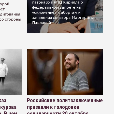
патриарха РПЦ Кирилла о
торой
федеральном запрете на
ост
«склонение» к абортам и
едитования
заявления сенатора Маргариты
 со стороны
Павловой
каз
Российские политзаключенные
окурова
призвали к голодовке
. В нем
солидарности 30 октября