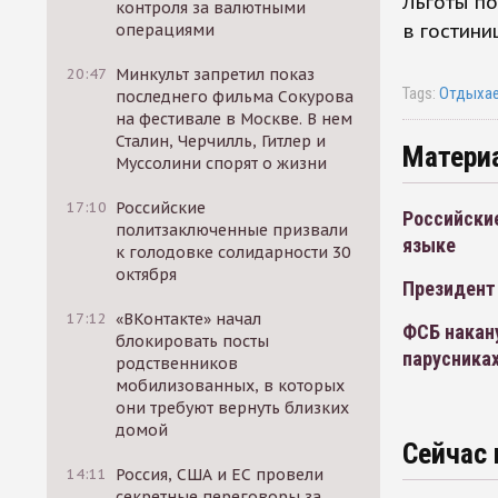
Льготы п
контроля за валютными
в гостини
операциями
20:47
Минкульт запретил показ
Tags:
Отдыхае
последнего фильма Сокурова
на фестивале в Москве. В нем
Сталин, Черчилль, Гитлер и
Матери
Муссолини спорят о жизни
17:10
Российские
Российские
политзаключенные призвали
языке
к голодовке солидарности 30
октября
Президент 
17:12
«ВКонтакте» начал
ФСБ накану
блокировать посты
парусника
родственников
мобилизованных, в которых
они требуют вернуть близких
домой
Сейчас 
14:11
Россия, США и ЕС провели
секретные переговоры за