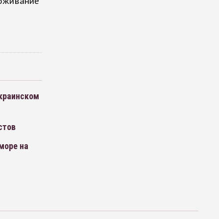
роживание
украинском
стов
море на