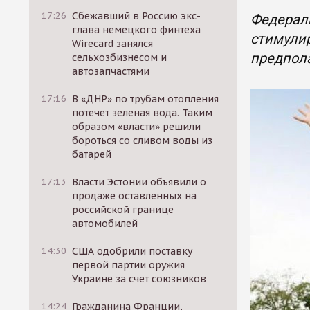
17:26
Сбежавший в Россию экс-
Федераль
глава немецкого финтеха
стимулир
Wirecard занялся
предпол
сельхозбизнесом и
автозапчастями
17:16
В «ДНР» по трубам отопления
потечет зеленая вода. Таким
образом «власти» решили
бороться со сливом воды из
батарей
17:13
Власти Эстонии объявили о
продаже оставленных на
российской границе
автомобилей
14:30
США одобрили поставку
первой партии оружия
Украине за счет союзников
14:24
Гражданина Франции,