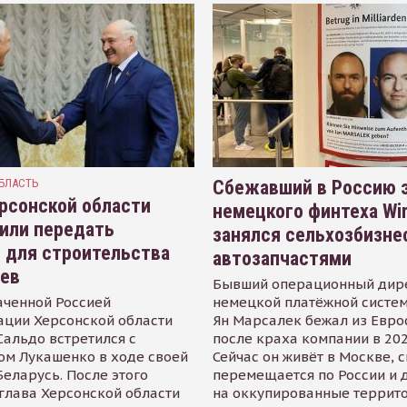
БЛАСТЬ
Сбежавший в Россию э
рсонской области
немецкого финтеха Wi
или передать
занялся сельхозбизне
 для строительства
автозапчастями
иев
Бывший операционный дир
аченной Россией
немецкой платёжной систем
ации Херсонской области
Ян Марсалек бежал из Евр
альдо встретился с
после краха компании в 202
ом Лукашенко в ходе своей
Сейчас он живёт в Москве, 
Беларусь. После этого
перемещается по России и 
глава Херсонской области
на оккупированные террит