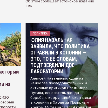
Об этом сообщает эстонское издание
ERR
ПОЛИТИКА
ЮЛИЯ НАВАЛЬНАЯ
ЗАЯВИЛА, ЧТО ПОЛИТИКА
ОТРАВИЛИ В КОЛОНИИ —
ЭТО, ПО ЕЕ СЛОВАМ,
ПОДТВЕРДИЛИ ДВЕ
ЛАБОРАТОРИИ
 который
Алексей Навальный, один из
наиболее последовательных и
ли на
активных критиков Владимира
Путина, основатель Фонда
 СИЗО
борьбы с коррупцией, скончался
 который
в колонии в Харпе за Полярным
скорости
кругом 16 февраля 2024 года. Он