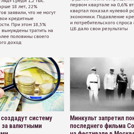
гляд» среди 1,2 тыс.
первом квартале на 0,6% в
арше 18 лет, 22%
квартал показал нулевой р
ов заявили, что не могут
экономики. Подавление кр
свои кредитные
и потребительского спроса
сти. При этом 18,5%
ЦБ дало свои результаты
 вынуждены тратить на
олее половины своего
ого доход
 создадут систему
Минкульт запретил по
я за валютными
последнего фильма С
ями
на фестивале в Москве