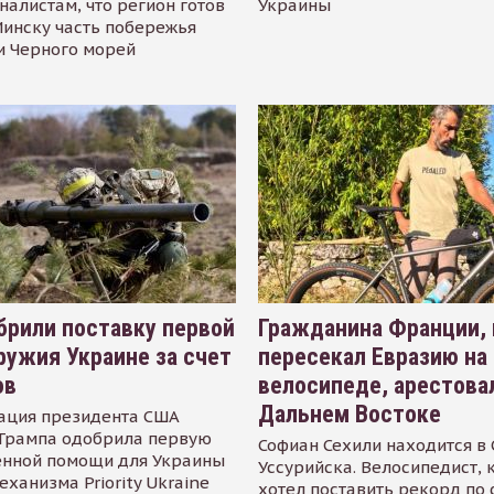
налистам, что регион готов
Украины
инску часть побережья
и Черного морей
рили поставку первой
Гражданина Франции,
ружия Украине за счет
пересекал Евразию на
ов
велосипеде, арестова
Дальнем Востоке
ация президента США
Трампа одобрила первую
Софиан Сехили находится в
енной помощи для Украины
Уссурийска. Велосипедист,
еханизма Priority Ukraine
хотел поставить рекорд по 