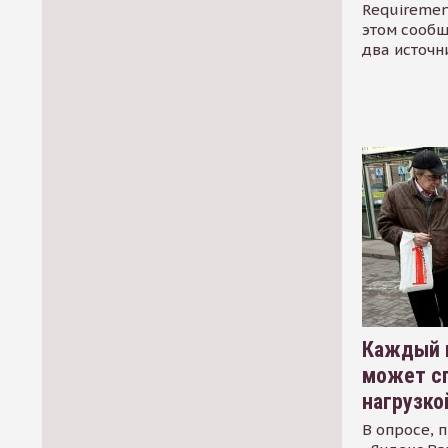
Requirement
этом сообщ
два источн
Каждый 
может сп
нагрузко
В опросе, 