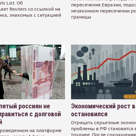
s List. Об
пересечения Евразии, подо
ает Reuters со ссылкой на
незаконном пересечении р
ика, знакомых с ситуацией
границы
пятый россиян не
Экономический рост в
равиться с долговой
остановился
й
Отрицать серьезные эконо
проблемы в РФ становится 
проведенном на платформе
труднее. После сокращения