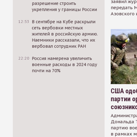
заявил жур
разрешение строить
передать М
укрепления у границы России
Азовского 
12:53
В сентябре на Кубе раскрыли
сеть вербовки местных
жителей в российскую армию.
Наемники рассказали, что их
вербовал сотрудник РАН
22:20
Россия намерена увеличить
военные расходы в 2024 году
почти на 70%
США одоб
партии о
союзник
Администр
Дональда 
партию во
в рамках м