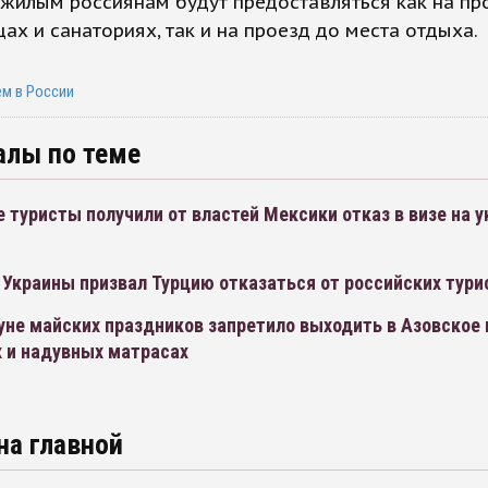
ожилым россиянам будут предоставляться как на п
цах и санаториях, так и на проезд до места отдыха.
м в России
алы по теме
 туристы получили от властей Мексики отказ в визе на 
Украины призвал Турцию отказаться от российских тури
не майских праздников запретило выходить в Азовское 
х и надувных матрасах
на главной