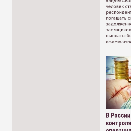
«Яндекс.Вз
человек ст
респондент
погашать 
задолженно
заемщиков
выплаты б
ежемесячн
В России
контрол
операци