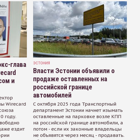
кс-глава
ЭСТОНИЯ
Власти Эстонии объявили о
recard
продаже оставленных на
сом и
российской границе
автомобилей
ектор
ы Wirecard
С октября 2025 года Транспортный
осоюза
департамент Эстонии начнет изымать
0 году.
оставленные на парковке возле КПП
свободно
на российской границе автомобили, а
даже ездит
потом - если их законные владельцы
ории
не объявятся через месяц - продавать.