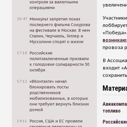
контроля за валютными
увеличени
операциями
Участник
20:47
Минкульт запретил показ
лоббирует
последнего фильма Сокурова
на фестивале в Москве. В нем
«Победа».
Сталин, Черчилль, Гитлер и
возникаю
Муссолини спорят о жизни
провоза р
17:10
Российские
политзаключенные призвали
В Ассоциа
к голодовке солидарности 30
входит «А
октября
сохранить
17:12
«ВКонтакте» начал
Матери
блокировать посты
родственников
мобилизованных, в которых
Авиакомпан
они требуют вернуть близких
домой
топливо
14:11
Россия, США и ЕС провели
Российски
секретные переговоры за