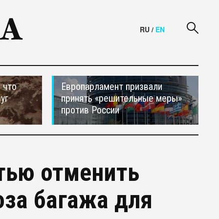
RU
/
EN
 что
Европарламент призвали
уг
принять «решительные меры»
против России
тью отменить
оза багажа для