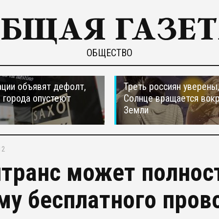
ОБЩЕСТВО
ции объявят дефолт,
Треть россиян уверены,
 города опустеют
Солнце вращается вокр
Земли
12
транс может полнос
му бесплатного пров