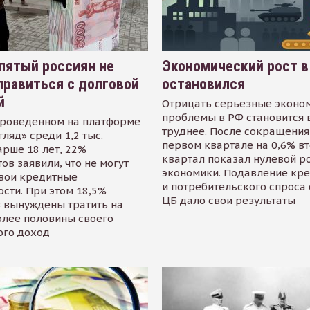
пятый россиян не
Экономический рост в
равиться с долговой
остановился
й
Отрицать серьезные эконо
проблемы в РФ становится 
проведенном на платформе
труднее. После сокращения
гляд» среди 1,2 тыс.
первом квартале на 0,6% в
арше 18 лет, 22%
квартал показал нулевой р
ов заявили, что не могут
экономики. Подавление кр
свои кредитные
и потребительского спроса
сти. При этом 18,5%
ЦБ дало свои результаты
 вынуждены тратить на
олее половины своего
ого доход