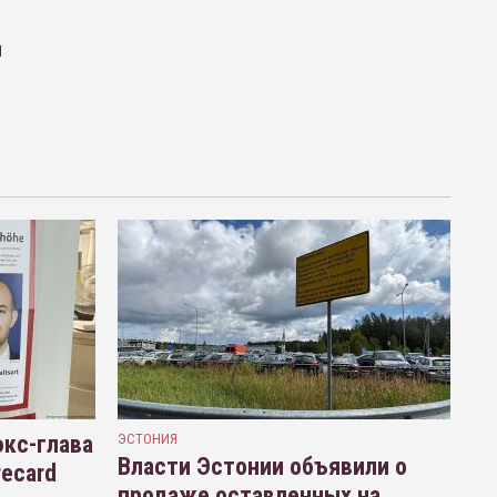
м
кс-глава
ЭСТОНИЯ
Власти Эстонии объявили о
recard
продаже оставленных на