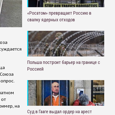
«Росатом» превращает Россию в
свалку ядерных отходов
оза
бсуждается
Польша построит барьер на границе с
ца
Россией
 Союза
вопрос.
латном
 от
ример, на
Суд в Гааге выдал ордер на арест