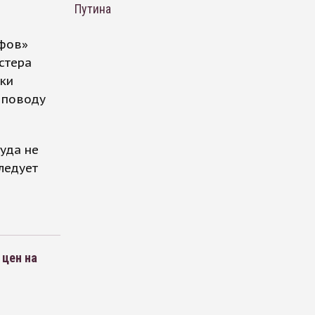
Путина
ифов»
стера
ски
 поводу
уда не
ледует
 цен на