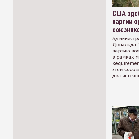
США одоб
партии о
союзник
Администр
Дональда 
партию во
в рамках м
Requirement
этом сообщ
два источн