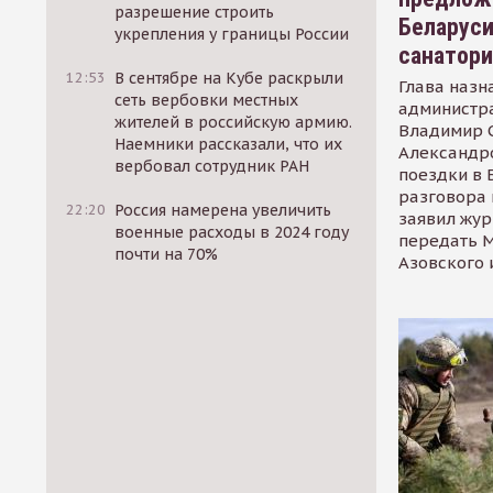
разрешение строить
Беларуси
укрепления у границы России
санатор
12:53
В сентябре на Кубе раскрыли
Глава назн
сеть вербовки местных
администр
жителей в российскую армию.
Владимир С
Наемники рассказали, что их
Александр
вербовал сотрудник РАН
поездки в 
разговора 
22:20
Россия намерена увеличить
заявил жур
военные расходы в 2024 году
передать М
почти на 70%
Азовского 