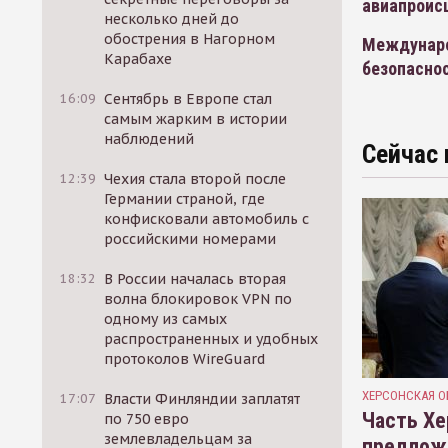
авиапроис
несколько дней до
обострения в Нагорном
Междунаро
Карабахе
безопаснос
16:09
Сентябрь в Европе стал
самым жарким в истории
наблюдений
Сейчас 
12:39
Чехия стала второй после
Германии страной, где
конфисковали автомобиль с
российскими номерами
18:32
В России началась вторая
волна блокировок VPN по
одному из самых
распространенных и удобных
протоколов WireGuard
ХЕРСОНСКАЯ О
17:07
Власти Финляндии заплатят
Часть Хе
по 750 евро
землевладельцам за
предлож