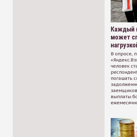
Каждый 
может сп
нагрузко
В опросе, 
«Яндекс.Вз
человек ст
респондент
погашать 
задолженно
заемщиков
выплаты б
ежемесячн