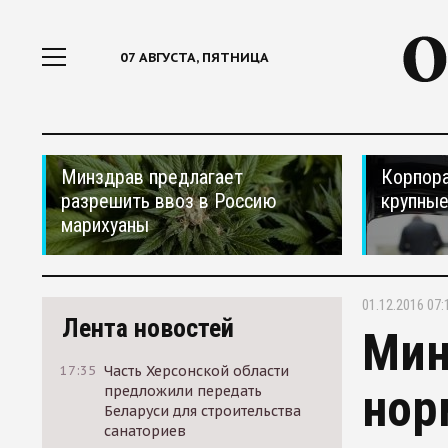
07 АВГУСТА, ПЯТНИЦА
Минздрав предлагает
Корпора
разрешить ввоз в Россию
крупные
марихуаны
01.12.2016 07:
Лента новостей
Мин
17:35
Часть Херсонской области
нор
предложили передать
Беларуси для строительства
санаториев