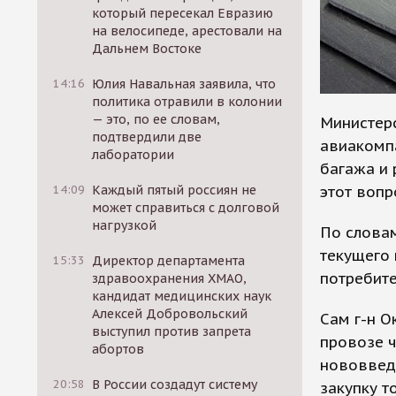
который пересекал Евразию
на велосипеде, арестовали на
Дальнем Востоке
14:16
Юлия Навальная заявила, что
политика отравили в колонии
— это, по ее словам,
Министер
подтвердили две
авиакомп
лаборатории
багажа и 
этот вопр
14:09
Каждый пятый россиян не
может справиться с долговой
нагрузкой
По словам
текущего 
15:33
Директор департамента
потребите
здравоохранения ХМАО,
кандидат медицинских наук
Алексей Добровольский
Сам г-н О
выступил против запрета
провозе 
абортов
нововведе
20:58
В России создадут систему
закупку т