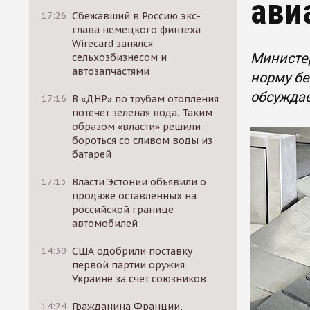
ави
17:26
Сбежавший в Россию экс-
глава немецкого финтеха
Wirecard занялся
Министе
сельхозбизнесом и
автозапчастями
норму бе
обсуждае
17:16
В «ДНР» по трубам отопления
потечет зеленая вода. Таким
образом «власти» решили
бороться со сливом воды из
батарей
17:13
Власти Эстонии объявили о
продаже оставленных на
российской границе
автомобилей
14:30
США одобрили поставку
первой партии оружия
Украине за счет союзников
14:24
Гражданина Франции,