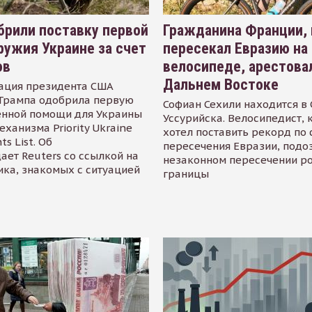
рили поставку первой
Гражданина Франции,
ружия Украине за счет
пересекал Евразию на
ов
велосипеде, арестова
Дальнем Востоке
ация президента США
Трампа одобрила первую
Софиан Сехили находится в
енной помощи для Украины
Уссурийска. Велосипедист,
еханизма Priority Ukraine
хотел поставить рекорд по 
s List. Об
пересечения Евразии, подо
ает Reuters со ссылкой на
незаконном пересечении р
ика, знакомых с ситуацией
границы