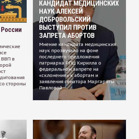
КАНДИДАТ МЕДИЦИНСКИХ
НАУК АЛЕКСЕЙ
ДОБРОВОЛЬСКИЙ
ВЫСТУПИЛ ПРОТИВ
 России
ЗАПРЕТА АБОРТОВ
Мнение кандидата медицинских
мические
наук прозвучало на фоне
все
последнего предложения
 ВВП в
патриарха РПЦ Кирилла о
торой
федеральном запрете на
ост
«склонение» к абортам и
едитования
заявления сенатора Маргариты
 со стороны
Павловой