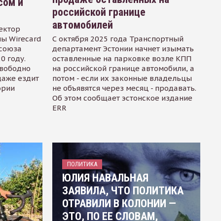
сом и
российской границе
автомобилей
ектор
ы Wirecard
С октября 2025 года Транспортный
осоюза
департамент Эстонии начнет изымать
0 году.
оставленные на парковке возле КПП
свободно
на российской границе автомобили, а
даже ездит
потом - если их законные владельцы
ории
не объявятся через месяц - продавать.
Об этом сообщает эстонское издание
ERR
ПОЛИТИКА
ЮЛИЯ НАВАЛЬНАЯ
ЗАЯВИЛА, ЧТО ПОЛИТИКА
ОТРАВИЛИ В КОЛОНИИ —
ЭТО, ПО ЕЕ СЛОВАМ,