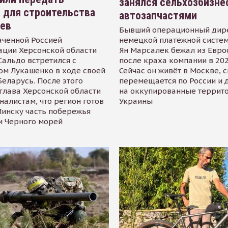
занялся сельхозбизне
 для строительства
автозапчастями
иев
Бывший операционный дир
аченной Россией
немецкой платёжной систем
ации Херсонской области
Ян Марсалек бежал из Евр
альдо встретился с
после краха компании в 202
ом Лукашенко в ходе своей
Сейчас он живёт в Москве, 
Беларусь. После этого
перемещается по России и 
глава Херсонской области
на оккупированные террит
налистам, что регион готов
Украины
инску часть побережья
и Черного морей