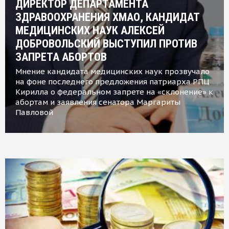
ДИРЕКТОР ДЕПАРТАМЕНТА
ЗДРАВООХРАНЕНИЯ ХМАО, КАНДИДАТ
МЕДИЦИНСКИХ НАУК АЛЕКСЕЙ
ДОБРОВОЛЬСКИЙ ВЫСТУПИЛ ПРОТИВ
ЗАПРЕТА АБОРТОВ
Мнение кандидата медицинских наук прозвучало
на фоне последнего предложения патриарха РПЦ
Кирилла о федеральном запрете на «склонение» к
абортам и заявления сенатора Маргариты
Павловой