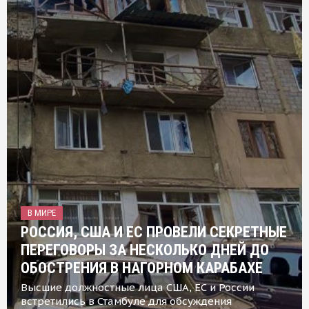
В МИРЕ
РОССИЯ, США И ЕС ПРОВЕЛИ СЕКРЕТНЫЕ
ПЕРЕГОВОРЫ ЗА НЕСКОЛЬКО ДНЕЙ ДО
ОБОСТРЕНИЯ В НАГОРНОМ КАРАБАХЕ
Высшие должностные лица США, ЕС и России
встретились в Стамбуле для обсуждения