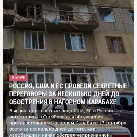
В МИРЕ
РОССИЯ, США И ЕС ПРОВЕЛИ СЕКРЕТНЫЕ
ПЕРЕГОВОРЫ ЗА НЕСКОЛЬКО ДНЕЙ ДО
ОБОСТРЕНИЯ В НАГОРНОМ КАРАБАХЕ
Высшие должностные лица США, ЕС и России
встретились в Стамбуле для обсуждения
противостояния в Нагорном Карабахе 17 сентября,
всего за несколько дней до того, как
Азербайджан начал обстрел непризнанной