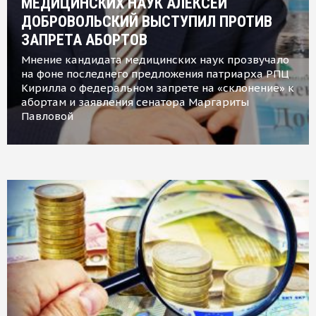
МЕДИЦИНСКИХ НАУК АЛЕКСЕЙ
ДОБРОВОЛЬСКИЙ ВЫСТУПИЛ ПРОТИВ
ЗАПРЕТА АБОРТОВ
Мнение кандидата медицинских наук прозвучало
на фоне последнего предложения патриарха РПЦ
Кирилла о федеральном запрете на «склонение» к
абортам и заявления сенатора Маргариты
Павловой