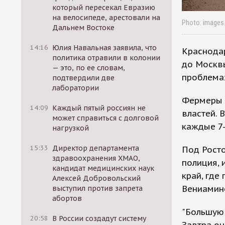
который пересекал Евразию
на велосипеде, арестовали на
Photo: images.
Дальнем Востоке
14:16
Юлия Навальная заявила, что
Краснода
политика отравили в колонии
до Москвы
— это, по ее словам,
проблема
подтвердили две
лаборатории
Фермеры 
14:09
Каждый пятый россиян не
властей. 
может справиться с долговой
каждые 7-
нагрузкой
15:33
Директор департамента
Под Рост
здравоохранения ХМАО,
полиция, 
кандидат медицинских наук
край, где
Алексей Добровольский
Вениамин
выступил против запрета
абортов
"Большую 
20:58
В России создадут систему
Завтра он