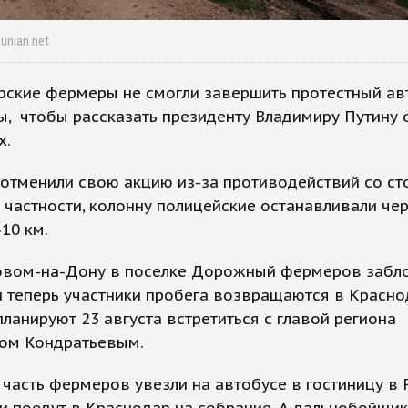
unian.net
рские фермеры не смогли завершить протестный ав
, чтобы рассказать президенту Владимиру Путину 
х.
отменили свою акцию из-за противодействий со с
В частности, колонну полицейские останавливали че
10 км.
овом-на-Дону в поселке Дорожный фермеров забл
и теперь участники пробега возвращаются в Красн
 планируют 23 августа встретиться с главой региона
ом Кондратьевым.
часть фермеров увезли на автобусе в гостиницу в 
и поедут в Краснодар на собрание. А дальнобойщи