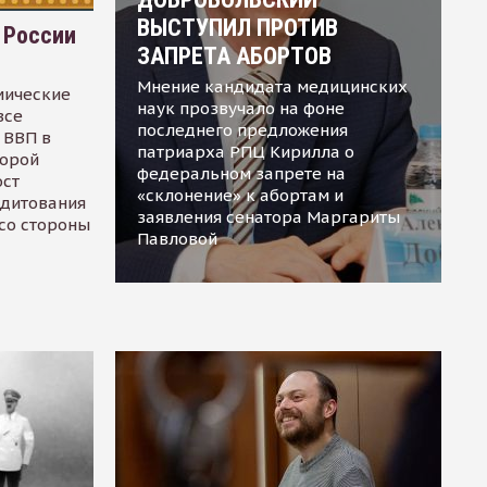
ВЫСТУПИЛ ПРОТИВ
 России
ЗАПРЕТА АБОРТОВ
Мнение кандидата медицинских
мические
наук прозвучало на фоне
все
последнего предложения
 ВВП в
патриарха РПЦ Кирилла о
торой
федеральном запрете на
ост
«склонение» к абортам и
едитования
заявления сенатора Маргариты
 со стороны
Павловой