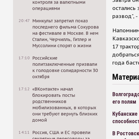
контроля за валютными
остались 
операциями
развод", 
20:47
Минкульт запретил показ
последнего фильма Сокурова
Напомним,
на фестивале в Москве. В нем
Кавказско
Сталин, Черчилль, Гитлер и
Муссолини спорят о жизни
17 тракто
добраться
17:10
Российские
года баст
политзаключенные призвали
к голодовке солидарности 30
Матери
октября
17:12
«ВКонтакте» начал
Волгоградс
блокировать посты
его полям
родственников
мобилизованных, в которых
Кубанские
они требуют вернуть близких
домой
способнос
14:11
Россия, США и ЕС провели
В Ростовск
секретные переговоры за