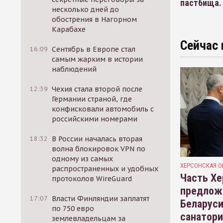
пастбища. 
несколько дней до
обострения в Нагорном
Карабахе
Сейчас 
16:09
Сентябрь в Европе стал
самым жарким в истории
наблюдений
12:39
Чехия стала второй после
Германии страной, где
конфисковали автомобиль с
российскими номерами
18:32
В России началась вторая
волна блокировок VPN по
одному из самых
ХЕРСОНСКАЯ О
распространенных и удобных
Часть Хе
протоколов WireGuard
предлож
17:07
Власти Финляндии заплатят
Беларуси
по 750 евро
санатор
землевладельцам за