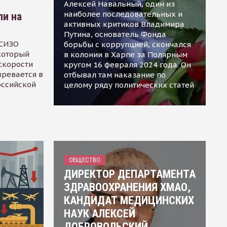
Алексей Навальный, один из
наиболее последовательных и
ли на
активных критиков Владимира
Путина, основатель Фонда
 СИЗО
борьбы с коррупцией, скончался
 который
в колонии в Харпе за Полярным
скорости
кругом 16 февраля 2024 года. Он
зревается в
отбывал там наказание по
оссийской
целому ряду политических статей
ОБЩЕСТВО
ДИРЕКТОР ДЕПАРТАМЕНТА
ЗДРАВООХРАНЕНИЯ ХМАО,
КАНДИДАТ МЕДИЦИНСКИХ
НАУК АЛЕКСЕЙ
ДОБРОВОЛЬСКИЙ