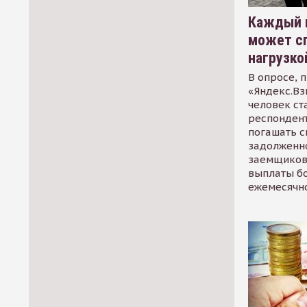
Каждый 
может сп
нагрузко
В опросе, 
«Яндекс.Вз
человек ст
респондент
погашать 
задолженно
заемщиков
выплаты б
ежемесячн