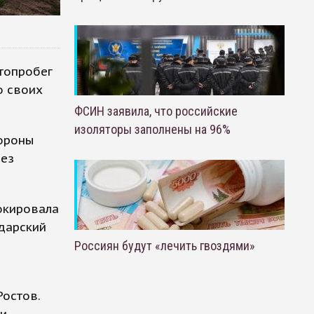
топробег
о своих
ФСИН заявила, что российские
изоляторы заполнены на 96%
тороны
рез
окировала
одарский
Россиян будут «лечить гвоздями»
Ростов.
ки