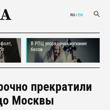
RU
/
EN
ефолт,
В РПЦ упорядочат изгнание
ют
бесов
рочно прекратили
 до Москвы