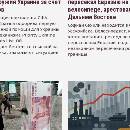
ружия Украине за счет
пересекал Евразию на
ов
велосипеде, арестова
Дальнем Востоке
ация президента США
Трампа одобрила первую
Софиан Сехили находится в
енной помощи для Украины
Уссурийска. Велосипедист,
еханизма Priority Ukraine
хотел поставить рекорд по 
s List. Об
пересечения Евразии, подо
ает Reuters со ссылкой на
незаконном пересечении р
ика, знакомых с ситуацией
границы