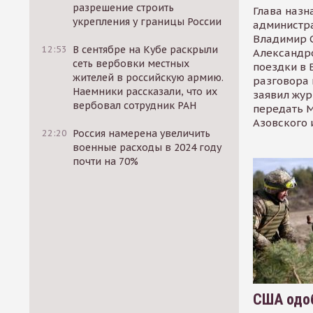
разрешение строить
Глава назн
укрепления у границы России
администр
Владимир С
12:53
В сентябре на Кубе раскрыли
Александр
сеть вербовки местных
поездки в 
жителей в российскую армию.
разговора 
Наемники рассказали, что их
заявил жур
вербовал сотрудник РАН
передать М
Азовского 
22:20
Россия намерена увеличить
военные расходы в 2024 году
почти на 70%
США одоб