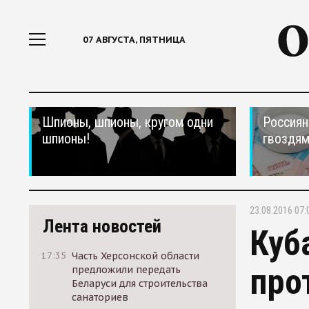
07 АВГУСТА, ПЯТНИЦА
Шпионы, шпионы, кругом одни
Россиян
шпионы!
гвоздям
23.08.2016 07:
Лента новостей
Куб
17:35
Часть Херсонской области
про
предложили передать
Беларуси для строительства
санаториев