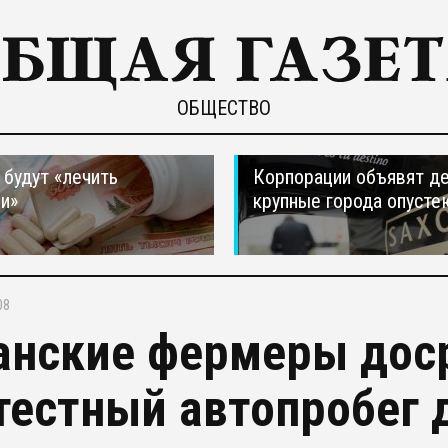
ОБЩЕСТВО
 будут «лечить
Корпорации объявят д
и»
крупные города опусте
08
анские фермеры дос
тестный автопробег