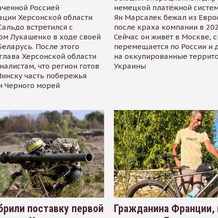
аченной Россией
немецкой платёжной систем
ации Херсонской области
Ян Марсалек бежал из Евр
альдо встретился с
после краха компании в 202
ом Лукашенко в ходе своей
Сейчас он живёт в Москве, 
Беларусь. После этого
перемещается по России и 
глава Херсонской области
на оккупированные террит
налистам, что регион готов
Украины
инску часть побережья
и Черного морей
рили поставку первой
Гражданина Франции,