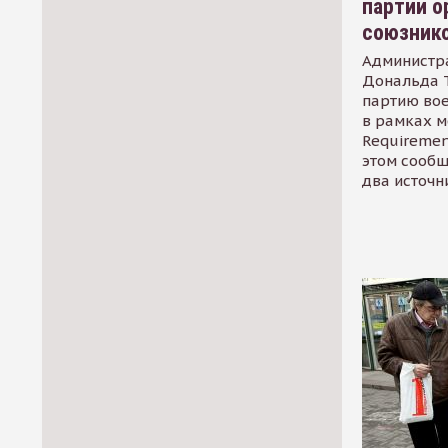
партии о
союзник
Администр
Дональда 
партию во
в рамках м
Requirement
этом сообщ
два источн