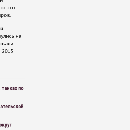
то это
иров.
ой
улись на
овали
 2015
 танках по
пательской
округ