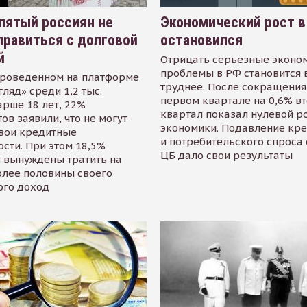
пятый россиян не
Экономический рост в
равиться с долговой
остановился
й
Отрицать серьезные эконо
проблемы в РФ становится 
проведенном на платформе
труднее. После сокращения
гляд» среди 1,2 тыс.
первом квартале на 0,6% в
арше 18 лет, 22%
квартал показал нулевой р
ов заявили, что не могут
экономики. Подавление кр
свои кредитные
и потребительского спроса
сти. При этом 18,5%
ЦБ дало свои результаты
 вынуждены тратить на
олее половины своего
ого доход