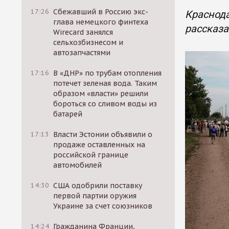
17:26
Сбежавший в Россию экс-
Краснода
глава немецкого финтеха
рассказа
Wirecard занялся
сельхозбизнесом и
автозапчастями
17:16
В «ДНР» по трубам отопления
потечет зеленая вода. Таким
образом «власти» решили
бороться со сливом воды из
батарей
17:13
Власти Эстонии объявили о
продаже оставленных на
российской границе
автомобилей
14:30
США одобрили поставку
первой партии оружия
Украине за счет союзников
14:24
Гражданина Франции,