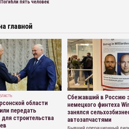
Погибли пять человек
на главной
БЛАСТЬ
Сбежавший в Россию э
рсонской области
немецкого финтеха Wi
или передать
занялся сельхозбизне
 для строительства
автозапчастями
иев
Бывший операционный дир