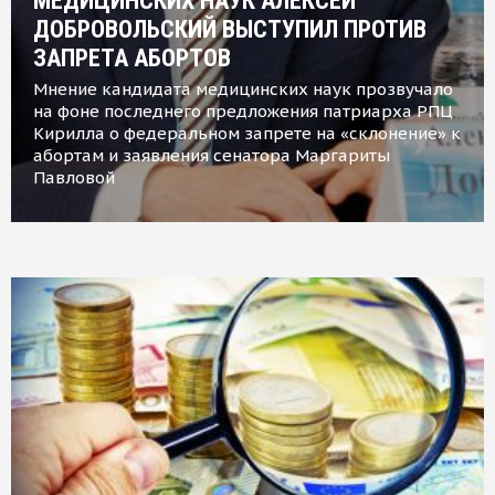
МЕДИЦИНСКИХ НАУК АЛЕКСЕЙ
ДОБРОВОЛЬСКИЙ ВЫСТУПИЛ ПРОТИВ
ЗАПРЕТА АБОРТОВ
Мнение кандидата медицинских наук прозвучало
на фоне последнего предложения патриарха РПЦ
Кирилла о федеральном запрете на «склонение» к
абортам и заявления сенатора Маргариты
Павловой