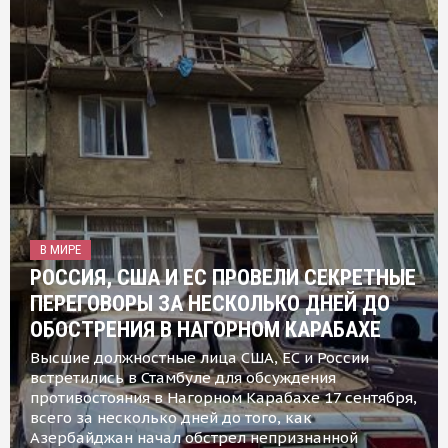
В МИРЕ
РОССИЯ, США И ЕС ПРОВЕЛИ СЕКРЕТНЫЕ
ПЕРЕГОВОРЫ ЗА НЕСКОЛЬКО ДНЕЙ ДО
ОБОСТРЕНИЯ В НАГОРНОМ КАРАБАХЕ
Высшие должностные лица США, ЕС и России
встретились в Стамбуле для обсуждения
противостояния в Нагорном Карабахе 17 сентября,
всего за несколько дней до того, как
Азербайджан начал обстрел непризнанной