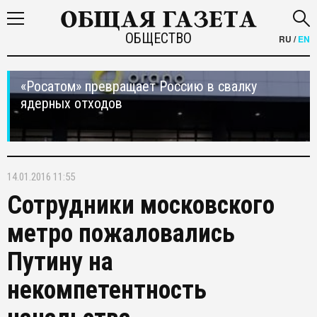
ОБЩЕСТВО
RU
/
EN
«Росатом» превращает Россию в свалку
ядерных отходов
14.01.2016 11:55
Сотрудники московского
метро пожаловались
Путину на
некомпетентность