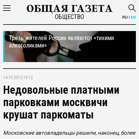
ОБЩЕСТВО
RU
/
EN
Треть жителей России являются «тихими
алкоголиками»
14.10.2015 19:12
Недовольные платными
парковками москвичи
крушат паркоматы
Московские автовладельцы решили, наконец, более