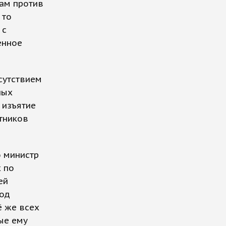
лам против
 то
 с
енное
исутствием
ных
 изъятие
тников
о министр
х по
ей
под
ё же всех
ные ему