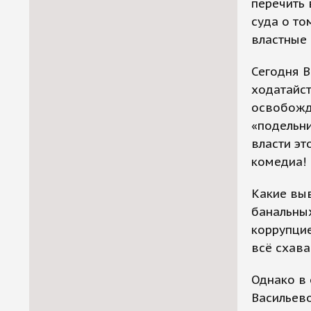
перечить 
суда о то
властные 
Сегодня В
ходатайс
освобожде
«подельни
власти эт
комедиа!
Какие вы
банальных
коррупцие
всё схава
Однако в 
Васильево