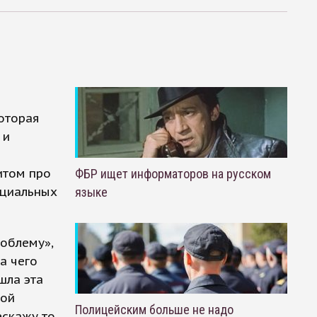
оторая
 и
итом про
ФБР ищет информаторов на русском
оциальных
языке
роблему»,
а чего
шла эта
той
Полицейским больше не надо
скажу то,