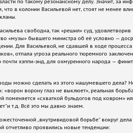
власти по такому резонансному делу. Значит, за и
м, что в колонии Васильевой нет, стоят не менее вл
кланы.
асильева свободна, так «решил» суд, удовлетворив
тво «музы» бывшего министра об её условно — дос
нии. Для Васильевой, не сдавшей в ходе процесса
ков», отпала угроза реального тюремного заключен
о почти хэппи-энд, для охмуренного народа — финит
воды можно сделать из этого нашумевшего дела? Н
: «ворон ворону глаз не выклюет», реальная борьба
й поменяется «схваткой бульдогов под ковром» ил
ет"и т.д. Всё это мы давно знаем.
ожесточенной „внутривидовой борьбе“ вокруг дела
й отчетливо проявились новые тенденции: