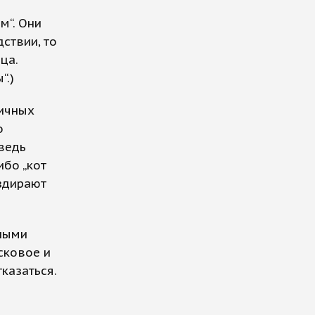
м“. Они
ствии, то
ца.
“.)
личных
о
 ведь
ибо „кот
аздирают
ьными
сковое и
казаться.