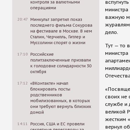
вспугнуть
контроля за валютными
операциями
министра 
важную м
20:47
Минкульт запретил показ
журавлями
последнего фильма Сокурова
на фестивале в Москве. В нем
дело.
Сталин, Черчилль, Гитлер и
Муссолини спорят о жизни
Тут — то 
министра 
17:10
Российские
политзаключенные призвали
апартамен
к голодовке солидарности 30
миллиард
октября
Отечества
17:12
«ВКонтакте» начал
«Посвящен
блокировать посты
родственников
своих не 
мобилизованных, в которых
службе и
они требуют вернуть близких
великой Р
домой
жестким 
14:11
Россия, США и ЕС провели
вернул об
секретные переговоры за