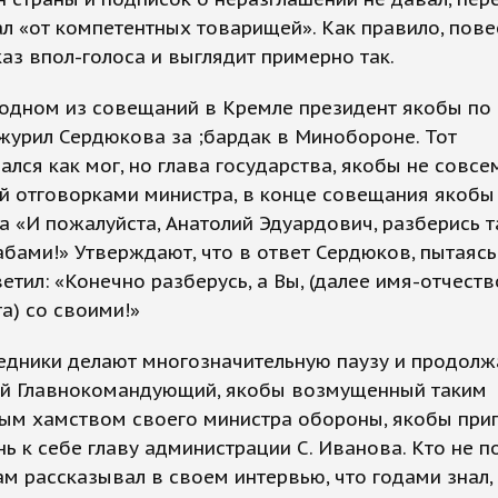
л «от компетентных товарищей». Как правило, пове
каз впол-голоса и выглядит примерно так.
 одном из совещаний в Кремле президент якобы по
журил Сердюкова за ;бардак в Минобороне. Тот
лся как мог, но глава государства, якобы не совсе
й отговорками министра, в конце совещания якобы
а «И пожалуйста, Анатолий Эдуардович, разберись т
бами!» Утверждают, что в ответ Сердюков, пытаясь
етил: «Конечно разберусь, а Вы, (далее имя-отчеств
а) со своими!»
едники делают многозначительную паузу и продолж
й Главнокомандующий, якобы возмущенный таким
ым хамством своего министра обороны, якобы приг
нь к себе главу администрации С. Иванова. Кто не по
м рассказывал в своем интервью, что годами знал,