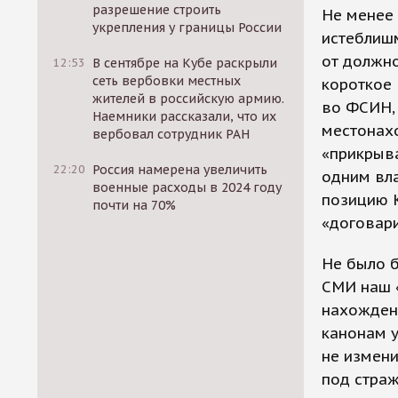
разрешение строить
Не менее 
укрепления у границы России
истеблишм
от должно
12:53
В сентябре на Кубе раскрыли
сеть вербовки местных
короткое 
жителей в российскую армию.
во ФСИН, 
Наемники рассказали, что их
местонах
вербовал сотрудник РАН
«прикрыва
22:20
Россия намерена увеличить
одним вла
военные расходы в 2024 году
позицию К
почти на 70%
«договар
Не было б
СМИ наш «
нахожден
канонам у
не измени
под страж