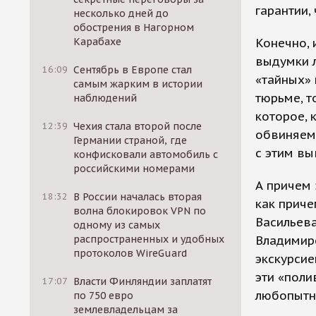
гарантии,
несколько дней до
обострения в Нагорном
Карабахе
Конечно, 
выдумки 
16:09
Сентябрь в Европе стал
«тайных» 
самым жарким в истории
тюрьме, т
наблюдений
которое, 
12:39
Чехия стала второй после
обвиняемы
Германии страной, где
с этим вы
конфисковали автомобиль с
российскими номерами
А причем 
18:32
В России началась вторая
как приче
волна блокировок VPN по
Васильева
одному из самых
распространенных и удобных
Владимирс
протоколов WireGuard
экскурсие
эти «поли
17:07
Власти Финляндии заплатят
любопытн
по 750 евро
землевладельцам за