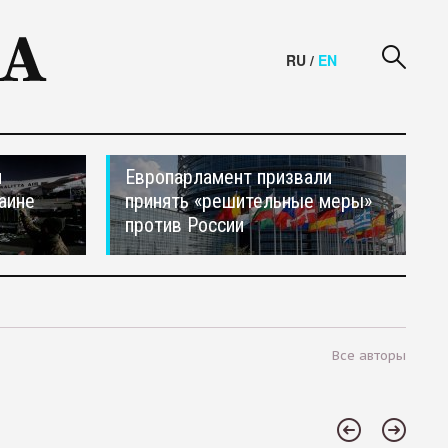
RU
/
EN
и
Европарламент призвали
аине
принять «решительные меры»
против России
Все авторы