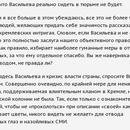
 что Васильева реально сидеть в тюрьме не будет.
и я все больше в этом убеждаюсь, все это не более
людей, желающих придать себе значимость рассказ
кремлевских интригах. Словом, если Васильева и не
о это полностью заслуга нашего объективного право
как правило, избирает наиболее гуманные меры в о
х, за что ему отдельное спасибо. Вы же наверняка
водом, не правда ли?
здесь Васильева и кризис власти страны, спросите В
м. Совершенно очевидно, по крайней мере для меня
, поддерживаемая влиятельным кланом в Кремле, н
кой колонии не была. Так, если только с ознакомит
й, чтобы не «проколоться» при описании «своей» ка
вает цветы, никого видеть не желает» для отвода
ых глаз и назойливых СМИ.