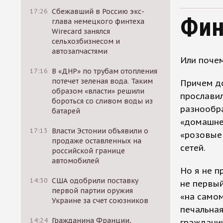
17:26
Сбежавший в Россию экс-
Фин
глава немецкого финтеха
Wirecard занялся
сельхозбизнесом и
автозапчастями
Или почем
17:16
В «ДНР» по трубам отопления
потечет зеленая вода. Таким
Причем до
образом «власти» решили
прославил
бороться со сливом воды из
разнообр
батарей
«домашнег
17:13
Власти Эстонии объявили о
«розовые 
продаже оставленных на
сетей.
российской границе
автомобилей
Но я не п
14:30
США одобрили поставку
не первый
первой партии оружия
«на самом
Украине за счет союзников
печальная
14:24
Гражданина Франции,
гражданин