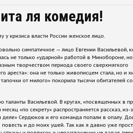
ита ля комедия!
у у кризиса власти России женское лицо.
вольно симпатичное — лицо Евгении Васильевой, к
ась не только «ударной» работой в Минобороне, но
азным творчеством периода своего сверхмягкого
о ареста»: она не только живописцем стала, но и х
тапочки от милого» покорила тысячи обитателей с
ро таланты Васильевой. В кругах, «посвященных в п
 месяц «по секрету» распространяется рассказ, из-з
 деле» Сердюков и его команда попали в опалу. До
 повесть и до моих ушей. Так как я давно уже прос
 страны и подписок о неразглашении не давал, пере