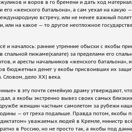
 жуликов и воров в го бремени и дать ход материа
и его «женского батальона», а сам уехал на какую —
еждународную встречу, или не менее важный полет
, или на какое — то другое неотложное государств
всё и началось: ранние утренние обыски с якобы пр
в спальной пижаме(халате) за пределами его спаль
тов, и аресты начальников «женского батальона», и
ов бюджетных денег у якобы присвоивших их защи
. Словом, дело ХХ| века.
ные» в эту почти семейную драму утверждают, чт
сдал, а якобы экстренно вывез своих самых близки
 дружбе женщин частным самолетом за рубежи наш
одины — от греха подальше. Правда потом, якобы 
«диктатом» уважаемых людей в Кремле, министр вс
ратно в Россию, но не просто так, а якобы под дан