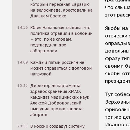
который пересекал Евразию
что слыша
на велосипеде, арестовали на
этот расс
Дальнем Востоке
14:16
Юлия Навальная заявила, что
Якобы на
политика отравили в колонии
отечески 
— это, по ее словам,
оправдыва
подтвердили две
довольны
лаборатории
фразу тип
14:09
Каждый пятый россиян не
своими ба
может справиться с долговой
якобы отв
нагрузкой
президент
15:33
Директор департамента
здравоохранения ХМАО,
Тут собес
кандидат медицинских наук
Верховны
Алексей Добровольский
выступил против запрета
фривольн
абортов
тот же де
Иванов са
20:58
В России создадут систему