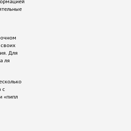
нформацией
иятельные
рочном
 своих
ия. Для
а ля
есколько
 с
и «пипл