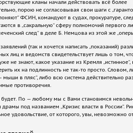
орствующие кланы начали действовать всё более
ельно, порою не согласовывая свои шаги с „гаранто
лоняют“ ФСИН, командуют в судах, прокуратуре, след
гаются в „сакральную“ сферу полномочий первого ли
„чеченский след“ в деле Б. Немцова из этой же „оперы
заявлений (так и хочется написать „показаний) раз
ых лиц и ведомств свидетельствует лишь о том, чт
уже не знают, какое указание из Кремля „истинное“,
рить их на подлинность не так-то просто. Словом, л
— мыши в пляс“, либо всю система действительно р
имые противоречия.
 будет. По — любому мы с Вами становимся невол
 драмы под названием „Кризис власти в России“. Ри
ное удовольствие, от которого, увы, невозможно от