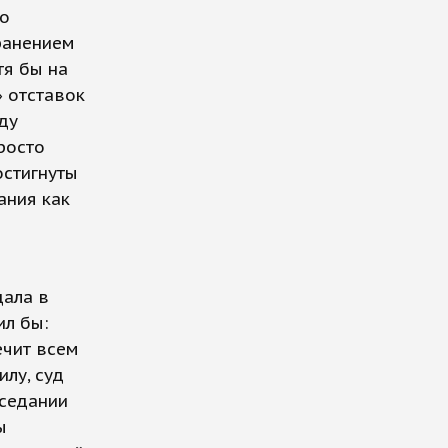
го
ранением
тя бы на
» отставок
ду
росто
остигнуты
ания как
дала в
ил бы:
ечит всем
илу, суд
аседании
ы