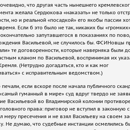
очевидно, что другая часть нынешнего кремлевско
ента желала Сердюкова «наказать» не только отст
сти, но и реальной «посадкой» его якобы пассии хо
время. Если б это было не так, никаких бы «громких
окончательно запутавшегося в показаниях по пово
ождения Васильевой, не случилось бы. ФСИНовцы п
ли» те договоренности, которые наверняка были д
стным кланом по Васильевой, воспринимая их указ
ремля. (Нетрудно догадаться, кто и как мог
иваться» с исправительным ведомством.)
 печали, если вскоре после начала публичного скан
самый гуманный в мире» суд вдруг твердо не заяв
ие Васильевой во Владимирской колонии противор
головного права: приговор не вступил в законную с
л меру пресечения и не взял Васильеву на своем з
у. Не думаю, что судебные инстанции осмелились б