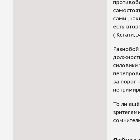
противоб
самостоят
сами „нак
есть втор
( Кстати, 
Разнобой 
должностн
силовики 
перепрове
за порог 
непримир
То ли ещё
зрителями
сомнитель