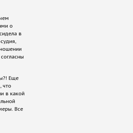
 чем
ами о
 сидела в
судия,
тношении
 согласны
ы?! Еще
, что
и в какой
ельной
меры. Все