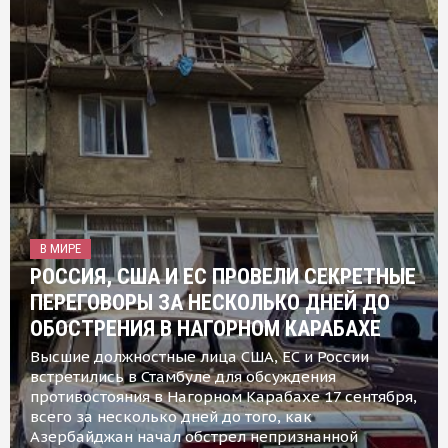
В МИРЕ
РОССИЯ, США И ЕС ПРОВЕЛИ СЕКРЕТНЫЕ
ПЕРЕГОВОРЫ ЗА НЕСКОЛЬКО ДНЕЙ ДО
ОБОСТРЕНИЯ В НАГОРНОМ КАРАБАХЕ
Высшие должностные лица США, ЕС и России
встретились в Стамбуле для обсуждения
противостояния в Нагорном Карабахе 17 сентября,
всего за несколько дней до того, как
Азербайджан начал обстрел непризнанной