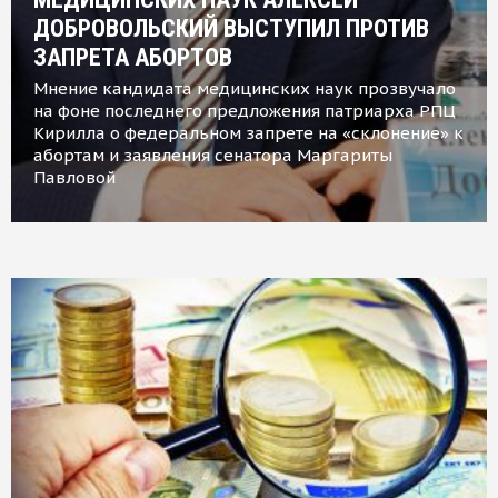
ДОБРОВОЛЬСКИЙ ВЫСТУПИЛ ПРОТИВ
ЗАПРЕТА АБОРТОВ
Мнение кандидата медицинских наук прозвучало
на фоне последнего предложения патриарха РПЦ
Кирилла о федеральном запрете на «склонение» к
абортам и заявления сенатора Маргариты
Павловой