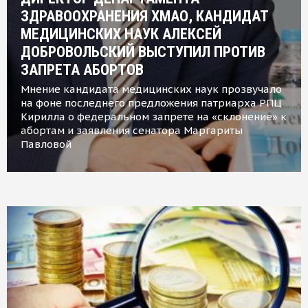
ЗДРАВООХРАНЕНИЯ ХМАО, КАНДИДАТ
МЕДИЦИНСКИХ НАУК АЛЕКСЕЙ
ДОБРОВОЛЬСКИЙ ВЫСТУПИЛ ПРОТИВ
ЗАПРЕТА АБОРТОВ
Мнение кандидата медицинских наук прозвучало
на фоне последнего предложения патриарха РПЦ
Кирилла о федеральном запрете на «склонение» к
абортам и заявления сенатора Маргариты
Павловой