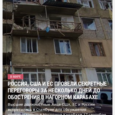
В МИРЕ
РОССИЯ, США И ЕС ПРОВЕЛИ СЕКРЕТНЫЕ
ПЕРЕГОВОРЫ ЗА НЕСКОЛЬКО ДНЕЙ ДО
ОБОСТРЕНИЯ В НАГОРНОМ КАРАБАХЕ
Высшие должностные лица США, ЕС и России
встретились в Стамбуле для обсуждения
противостояния в Нагорном Карабахе 17 сентября,