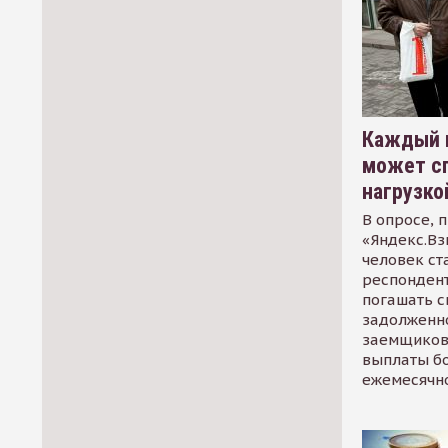
Каждый 
может сп
нагрузко
В опросе, 
«Яндекс.Вз
человек ст
респондент
погашать 
задолженно
заемщиков
выплаты б
ежемесячн