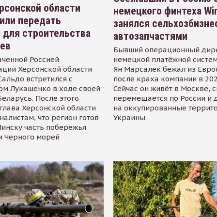
рсонской области
немецкого финтеха Wi
или передать
занялся сельхозбизне
 для строительства
автозапчастями
иев
Бывший операционный дир
аченной Россией
немецкой платёжной систем
ации Херсонской области
Ян Марсалек бежал из Евр
альдо встретился с
после краха компании в 202
ом Лукашенко в ходе своей
Сейчас он живёт в Москве, 
Беларусь. После этого
перемещается по России и 
глава Херсонской области
на оккупированные террит
налистам, что регион готов
Украины
инску часть побережья
и Черного морей