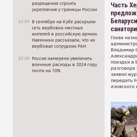
разрешение строить
Часть Хе
укрепления у границы России
предлож
Беларуси
12:53
В сентябре на Кубе раскрыли
санатор
сеть вербовки местных
жителей в российскую армию.
Глава назн
Наемники рассказали, что их
администр
вербовал сотрудник РАН
Владимир С
Александр
22:20
Россия намерена увеличить
поездки в 
военные расходы в 2024 году
разговора 
почти на 70%
заявил жур
передать М
Азовского 