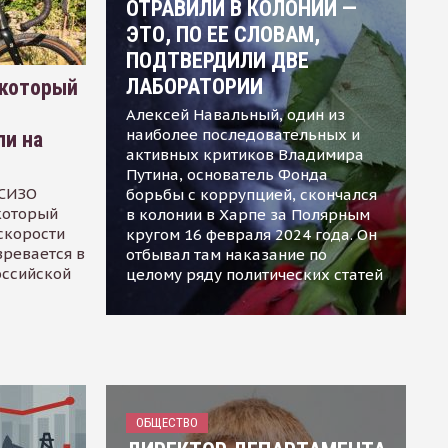
ОТРАВИЛИ В КОЛОНИИ —
ЭТО, ПО ЕЕ СЛОВАМ,
ПОДТВЕРДИЛИ ДВЕ
ЛАБОРАТОРИИ
 который
Алексей Навальный, один из
наиболее последовательных и
ли на
активных критиков Владимира
Путина, основатель Фонда
 СИЗО
борьбы с коррупцией, скончался
 который
в колонии в Харпе за Полярным
скорости
кругом 16 февраля 2024 года. Он
зревается в
отбывал там наказание по
оссийской
целому ряду политических статей
ОБЩЕСТВО