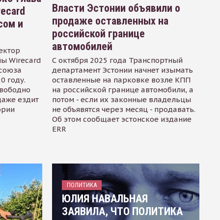
Власти Эстонии объявили о
recard
продаже оставленных на
сом и
российской границе
автомобилей
ектор
ы Wirecard
С октября 2025 года Транспортный
осоюза
департамент Эстонии начнет изымать
0 году.
оставленные на парковке возле КПП
свободно
на российской границе автомобили, а
даже ездит
потом - если их законные владельцы
ории
не объявятся через месяц - продавать.
Об этом сообщает эстонское издание
ERR
ПОЛИТИКА
ЮЛИЯ НАВАЛЬНАЯ
ЗАЯВИЛА, ЧТО ПОЛИТИКА