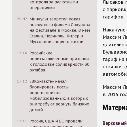
Лысаков 
контроля за валютными
операциями
с парковк
тарифов.
20:47
Минкульт запретил показ
последнего фильма Сокурова
Накануне 
на фестивале в Москве. В нем
Сталин, Черчилль, Гитлер и
Максим Ли
Муссолини спорят о жизни
длительно
Бульварно
17:10
Российские
тариф на 
политзаключенные призвали
к голодовке солидарности 30
стоянки з
октября
автомобил
17:12
«ВКонтакте» начал
Максим Ли
блокировать посты
родственников
в 2015 го
мобилизованных, в которых
они требуют вернуть близких
Матери
домой
14:11
Россия, США и ЕС провели
Верховный 
секретные переговоры за