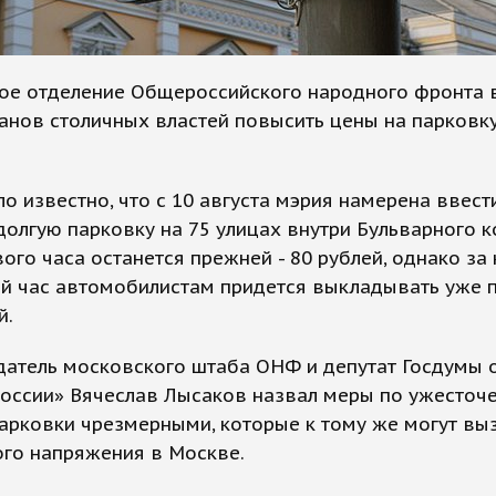
ое отделение Общероссийского народного фронта 
анов столичных властей повысить цены на парковк
ло известно, что с 10 августа мэрия намерена ввес
долгую парковку на 75 улицах внутри Бульварного к
ого часа останется прежней - 80 рублей, однако за
й час автомобилистам придется выкладывать уже 
й.
датель московского штаба ОНФ и депутат Госдумы 
России» Вячеслав Лысаков назвал меры по ужесточ
арковки чрезмерными, которые к тому же могут выз
ого напряжения в Москве.