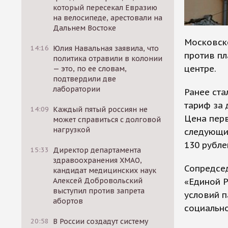
который пересекал Евразию
на велосипеде, арестовали на
Дальнем Востоке
Московск
14:16
Юлия Навальная заявила, что
против пл
политика отравили в колонии
центре.
— это, по ее словам,
подтвердили две
лаборатории
Ранее ста
тариф за 
14:09
Каждый пятый россиян не
Цена перв
может справиться с долговой
нагрузкой
следующи
130 рубле
15:33
Директор департамента
здравоохранения ХМАО,
Сопредсе
кандидат медицинских наук
«Единой 
Алексей Добровольский
выступил против запрета
условий п
абортов
социальн
20:58
В России создадут систему