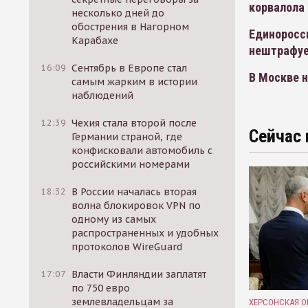
корвалола
несколько дней до
обострения в Нагорном
Единоросс
Карабахе
нештрафуе
16:09
Сентябрь в Европе стал
В Москве н
самым жарким в истории
наблюдений
12:39
Чехия стала второй после
Сейчас 
Германии страной, где
конфисковали автомобиль с
российскими номерами
18:32
В России началась вторая
волна блокировок VPN по
одному из самых
распространенных и удобных
протоколов WireGuard
17:07
Власти Финляндии заплатят
по 750 евро
землевладельцам за
ХЕРСОНСКАЯ О