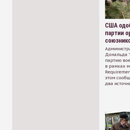
США одоб
партии о
союзник
Администр
Дональда 
партию во
в рамках м
Requirement
этом сообщ
два источн