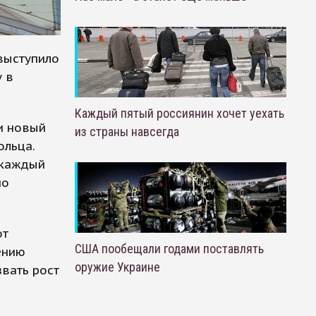
выступило
у в
Каждый пятый россиянин хочет уехать
ти новый
из страны навсегда
ольца.
 каждый
по
от
США пообещали годами поставлять
ению
оружие Украине
вать рост