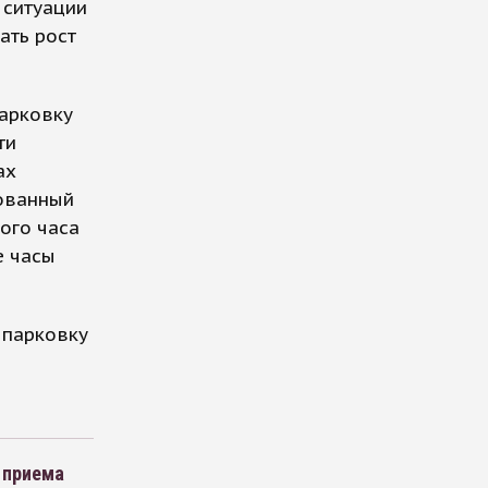
 ситуации
ать рост
парковку
ти
ах
рованный
вого часа
е часы
 парковку
 приема