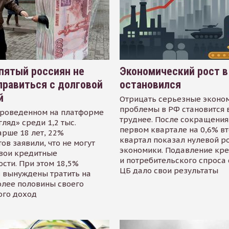
пятый россиян не
Экономический рост в
равиться с долговой
остановился
й
Отрицать серьезные эконо
проблемы в РФ становится 
проведенном на платформе
труднее. После сокращения
гляд» среди 1,2 тыс.
первом квартале на 0,6% в
арше 18 лет, 22%
квартал показал нулевой р
ов заявили, что не могут
экономики. Подавление кр
свои кредитные
и потребительского спроса
сти. При этом 18,5%
ЦБ дало свои результаты
 вынуждены тратить на
олее половины своего
ого доход