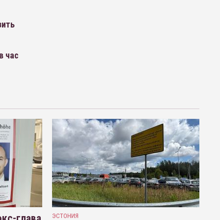
зить
в час
кс-глава
ЭСТОНИЯ