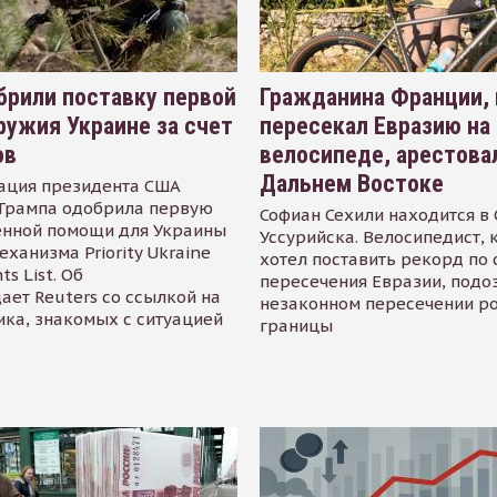
рили поставку первой
Гражданина Франции,
ружия Украине за счет
пересекал Евразию на
ов
велосипеде, арестова
Дальнем Востоке
ация президента США
Трампа одобрила первую
Софиан Сехили находится в
енной помощи для Украины
Уссурийска. Велосипедист,
еханизма Priority Ukraine
хотел поставить рекорд по 
s List. Об
пересечения Евразии, подо
ает Reuters со ссылкой на
незаконном пересечении р
ика, знакомых с ситуацией
границы