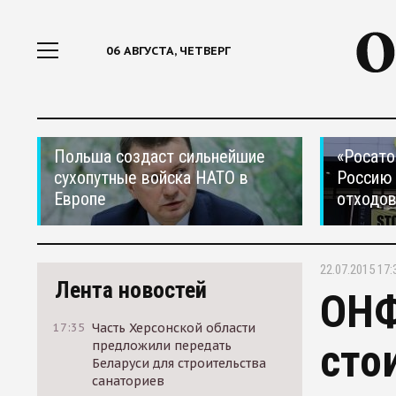
06 АВГУСТА, ЧЕТВЕРГ
Польша создаст сильнейшие
«Росато
сухопутные войска НАТО в
Россию 
Европе
отходо
22.07.2015 17:
Лента новостей
ОНФ
17:35
Часть Херсонской области
сто
предложили передать
Беларуси для строительства
санаториев