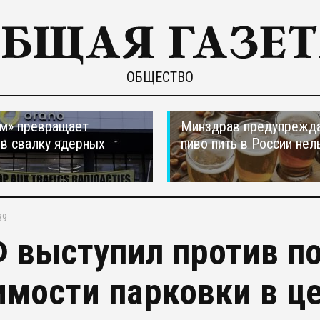
ОБЩЕСТВО
м» превращает
Минздрав предупрежда
в свалку ядерных
пиво пить в России нел
в
39
 выступил против п
имости парковки в ц