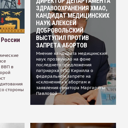
ДИРЕКТОР ДЕПАРТАМЕНТА
ЗДРАВООХРАНЕНИЯ ХМАО,
КАНДИДАТ МЕДИЦИНСКИХ
НАУК АЛЕКСЕЙ
ДОБРОВОЛЬСКИЙ
ВЫСТУПИЛ ПРОТИВ
 России
ЗАПРЕТА АБОРТОВ
Мнение кандидата медицинских
мические
наук прозвучало на фоне
все
последнего предложения
 ВВП в
патриарха РПЦ Кирилла о
торой
федеральном запрете на
ост
«склонение» к абортам и
едитования
заявления сенатора Маргариты
 со стороны
Павловой