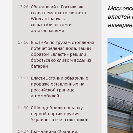
17:26
Сбежавший в Россию экс-
Московс
глава немецкого финтеха
властей 
Wirecard занялся
намерена
сельхозбизнесом и
автозапчастями
17:16
В «ДНР» по трубам отопления
потечет зеленая вода. Таким
образом «власти» решили
бороться со сливом воды из
батарей
17:13
Власти Эстонии объявили о
продаже оставленных на
российской границе
автомобилей
14:30
США одобрили поставку
первой партии оружия
Украине за счет союзников
14:24
Гражданина Франции,