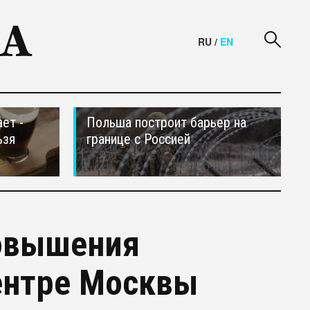
RU
/
EN
ет -
Польша построит барьер на
ьзя
границе с Россией
овышения
ентре Москвы