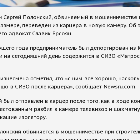
н Сергей Полонский, обвиняемый в мошенничестве 
азмере, переведен из карцера в новую камеру. Об 
го адвокат Славик Брсоян.
кущего года предприниматель был депортирован из
и на сегодняшний день содержится в СИЗО «Матрос
изнесмена отметил, что «с ним все хорошо, наскол
шо в СИЗО после карцера», сообщает Newsru.com.
 был отправлен в карцер после того, как в ходе ко
естованным разбил в камере телевизор и шахматну
жащие изолятору.
лонский обвиняется в мошенничестве при строите
кая миля», а также в хищении денег дольщиков