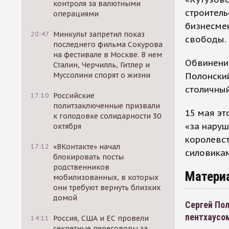
контроля за валютными
строитель
операциями
бизнесмен
20:47
Минкульт запретил показ
свободы.
последнего фильма Сокурова
на фестивале в Москве. В нем
Обвинение
Сталин, Черчилль, Гитлер и
Полонский
Муссолини спорят о жизни
столичный
17:10
Российские
политзаключенные призвали
15 мая эт
к голодовке солидарности 30
«за наруш
октября
королевс
17:12
«ВКонтакте» начал
силовика
блокировать посты
родственников
Матери
мобилизованных, в которых
они требуют вернуть близких
домой
Сергей Пол
пентхаусо
14:11
Россия, США и ЕС провели
секретные переговоры за