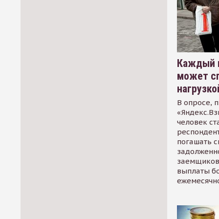
Каждый 
может сп
нагрузко
В опросе, 
«Яндекс.Вз
человек ст
респондент
погашать 
задолженно
заемщиков
выплаты б
ежемесячн