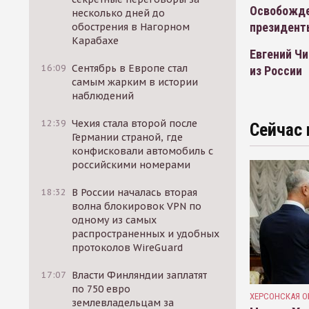
Освобожде
несколько дней до
президент
обострения в Нагорном
Карабахе
Евгений Ч
16:09
Сентябрь в Европе стал
из России
самым жарким в истории
наблюдений
12:39
Чехия стала второй после
Сейчас 
Германии страной, где
конфисковали автомобиль с
российскими номерами
18:32
В России началась вторая
волна блокировок VPN по
одному из самых
распространенных и удобных
протоколов WireGuard
17:07
Власти Финляндии заплатят
по 750 евро
ХЕРСОНСКАЯ О
землевладельцам за