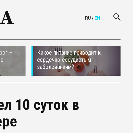
RU
/
EN
рог –
Какое питание приводит к
ье
сердечно-сосудистым
заболеваниям?
л 10 суток в
ере