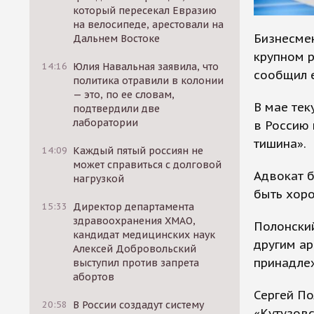
который пересекал Евразию
на велосипеде, арестовали на
Бизнесме
Дальнем Востоке
крупном р
14:16
Юлия Навальная заявила, что
сообщил е
политика отравили в колонии
— это, по ее словам,
В мае те
подтвердили две
лаборатории
в Россию 
тишина».
14:09
Каждый пятый россиян не
может справиться с долговой
Адвокат б
нагрузкой
быть хоро
15:33
Директор департамента
здравоохранения ХМАО,
Полонский
кандидат медицинских наук
другим ар
Алексей Добровольский
принадле
выступил против запрета
абортов
Сергей По
20:58
В России создадут систему
«Кутузовс