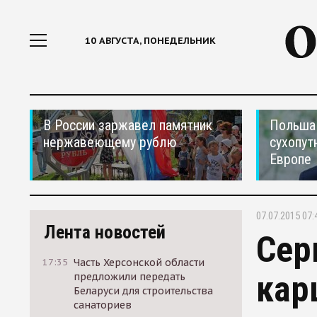
10 АВГУСТА, ПОНЕДЕЛЬНИК
В России заржавел памятник
Польша 
нержавеющему рублю
сухопут
Европе
07.07.2015 07:
Лента новостей
Сер
17:35
Часть Херсонской области
кар
предложили передать
Беларуси для строительства
санаториев