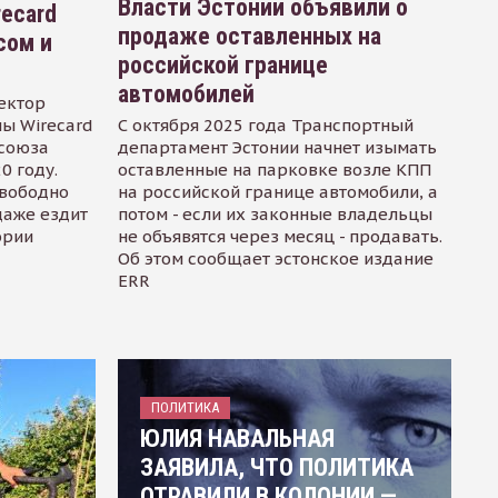
Власти Эстонии объявили о
recard
продаже оставленных на
сом и
российской границе
автомобилей
ектор
ы Wirecard
С октября 2025 года Транспортный
осоюза
департамент Эстонии начнет изымать
0 году.
оставленные на парковке возле КПП
свободно
на российской границе автомобили, а
даже ездит
потом - если их законные владельцы
ории
не объявятся через месяц - продавать.
Об этом сообщает эстонское издание
ERR
ПОЛИТИКА
ЮЛИЯ НАВАЛЬНАЯ
ЗАЯВИЛА, ЧТО ПОЛИТИКА
ОТРАВИЛИ В КОЛОНИИ —