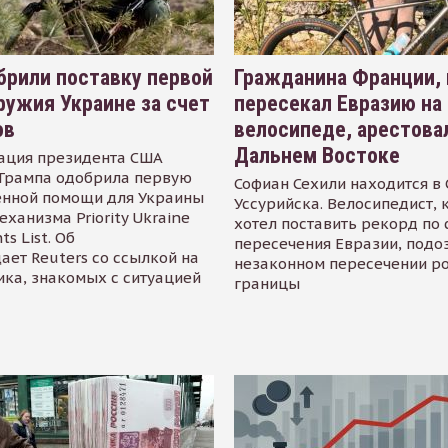
рили поставку первой
Гражданина Франции,
ружия Украине за счет
пересекал Евразию на
ов
велосипеде, арестова
Дальнем Востоке
ация президента США
Трампа одобрила первую
Софиан Сехили находится в
енной помощи для Украины
Уссурийска. Велосипедист,
еханизма Priority Ukraine
хотел поставить рекорд по 
s List. Об
пересечения Евразии, подо
ает Reuters со ссылкой на
незаконном пересечении р
ика, знакомых с ситуацией
границы