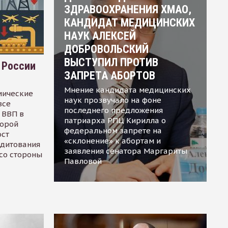
ЗДРАВООХРАНЕНИЯ ХМАО,
КАНДИДАТ МЕДИЦИНСКИХ
НАУК АЛЕКСЕЙ
ДОБРОВОЛЬСКИЙ
ВЫСТУПИЛ ПРОТИВ
 России
ЗАПРЕТА АБОРТОВ
Мнение кандидата медицинских
мические
наук прозвучало на фоне
все
последнего предложения
 ВВП в
патриарха РПЦ Кирилла о
торой
федеральном запрете на
ост
«склонение» к абортам и
едитования
заявления сенатора Маргариты
 со стороны
Павловой