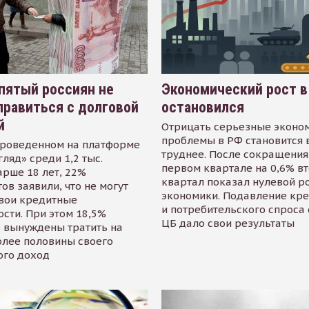
пятый россиян не
Экономический рост в
равиться с долговой
остановился
й
Отрицать серьезные эконо
проблемы в РФ становится 
проведенном на платформе
труднее. После сокращения
гляд» среди 1,2 тыс.
первом квартале на 0,6% в
арше 18 лет, 22%
квартал показал нулевой р
ов заявили, что не могут
экономики. Подавление кр
свои кредитные
и потребительского спроса
сти. При этом 18,5%
ЦБ дало свои результаты
 вынуждены тратить на
олее половины своего
ого доход