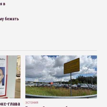
я в
му бежать
кс-глава
ЭСТОНИЯ