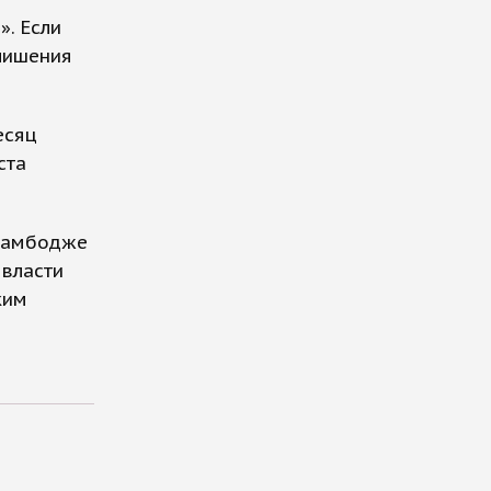
». Если
 лишения
есяц
ста
 Камбодже
 власти
ким