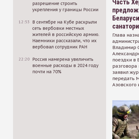
Часть Хе
разрешение строить
предлож
укрепления у границы России
Беларуси
12:53
В сентябре на Кубе раскрыли
санатор
сеть вербовки местных
жителей в российскую армию.
Глава назн
Наемники рассказали, что их
администр
вербовал сотрудник РАН
Владимир С
Александр
22:20
Россия намерена увеличить
поездки в 
военные расходы в 2024 году
разговора 
почти на 70%
заявил жур
передать М
Азовского 