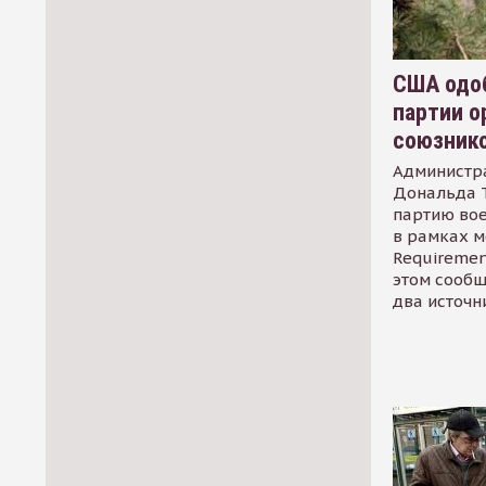
США одоб
партии о
союзник
Администр
Дональда 
партию во
в рамках м
Requirement
этом сообщ
два источн