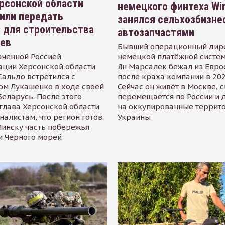
рсонской области
немецкого финтеха Wi
или передать
занялся сельхозбизне
 для строительства
автозапчастями
иев
Бывший операционный дир
аченной Россией
немецкой платёжной систем
ации Херсонской области
Ян Марсалек бежал из Евр
альдо встретился с
после краха компании в 202
ом Лукашенко в ходе своей
Сейчас он живёт в Москве, 
Беларусь. После этого
перемещается по России и 
глава Херсонской области
на оккупированные террит
налистам, что регион готов
Украины
инску часть побережья
и Черного морей