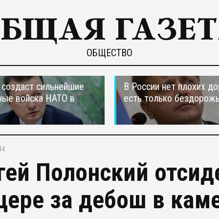
ОБЩЕСТВО
создаст сильнейшие
В России нет плохих до
ные войска НАТО в
есть только бездорож
44
гей Полонский отсиде
цере за дебош в кам