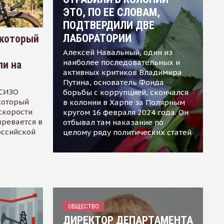
ЭТО, ПО ЕЕ СЛОВАМ,
ПОДТВЕРДИЛИ ДВЕ
ЛАБОРАТОРИИ
 который
Алексей Навальный, один из
наиболее последовательных и
ли на
активных критиков Владимира
Путина, основатель Фонда
 СИЗО
борьбы с коррупцией, скончался
 который
в колонии в Харпе за Полярным
скорости
кругом 16 февраля 2024 года. Он
зревается в
отбывал там наказание по
оссийской
целому ряду политических статей
ОБЩЕСТВО
ДИРЕКТОР ДЕПАРТАМЕНТА