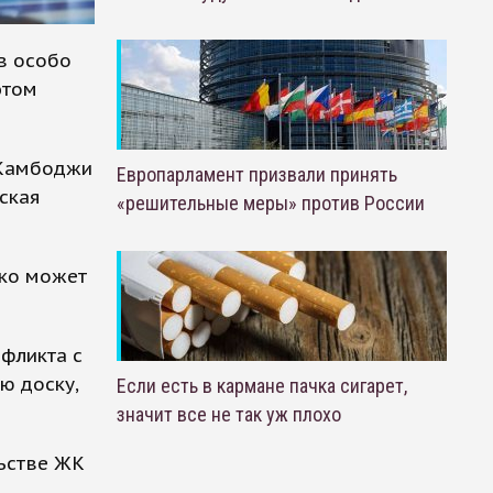
в особо
этом
 Камбоджи
Европарламент призвали принять
ская
«решительные меры» против России
ько может
нфликта с
ю доску,
Если есть в кармане пачка сигарет,
значит все не так уж плохо
льстве ЖК