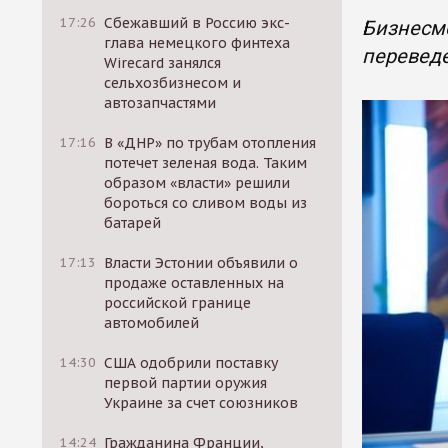
17:26
Сбежавший в Россию экс-
Бизнесме
глава немецкого финтеха
переведе
Wirecard занялся
сельхозбизнесом и
автозапчастями
17:16
В «ДНР» по трубам отопления
потечет зеленая вода. Таким
образом «власти» решили
бороться со сливом воды из
батарей
17:13
Власти Эстонии объявили о
продаже оставленных на
российской границе
автомобилей
14:30
США одобрили поставку
первой партии оружия
Украине за счет союзников
14:24
Гражданина Франции,