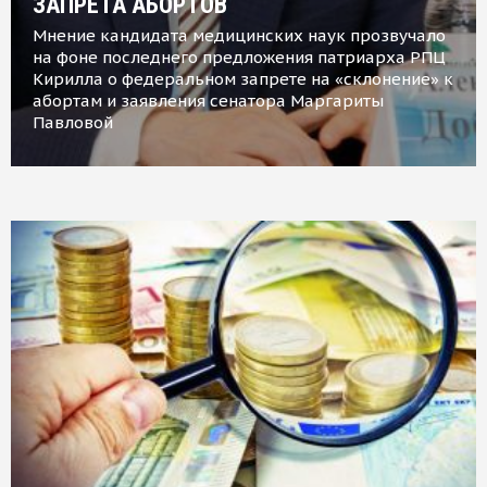
ЗАПРЕТА АБОРТОВ
Мнение кандидата медицинских наук прозвучало
на фоне последнего предложения патриарха РПЦ
Кирилла о федеральном запрете на «склонение» к
абортам и заявления сенатора Маргариты
Павловой