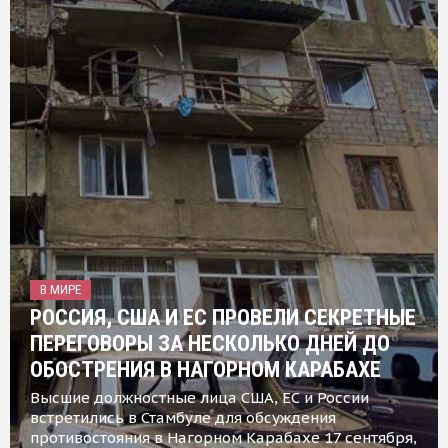
В МИРЕ
РОССИЯ, США И ЕС ПРОВЕЛИ СЕКРЕТНЫЕ
ПЕРЕГОВОРЫ ЗА НЕСКОЛЬКО ДНЕЙ ДО
ОБОСТРЕНИЯ В НАГОРНОМ КАРАБАХЕ
Высшие должностные лица США, ЕС и России
встретились в Стамбуле для обсуждения
противостояния в Нагорном Карабахе 17 сентября,