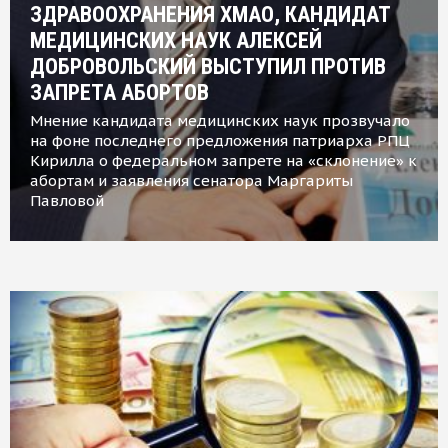
ЗДРАВООХРАНЕНИЯ ХМАО, КАНДИДАТ
МЕДИЦИНСКИХ НАУК АЛЕКСЕЙ
ДОБРОВОЛЬСКИЙ ВЫСТУПИЛ ПРОТИВ
ЗАПРЕТА АБОРТОВ
Мнение кандидата медицинских наук прозвучало
на фоне последнего предложения патриарха РПЦ
Кирилла о федеральном запрете на «склонение» к
абортам и заявления сенатора Маргариты
Павловой