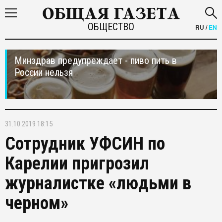
ОБЩЕСТВО
RU
/
EN
Минздрав предупреждает - пиво пить в
России нельзя
31.10.2019 18:15
Сотрудник УФСИН по
Карелии пригрозил
журналистке «людьми в
черном»