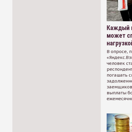
Каждый 
может сп
нагрузко
В опросе, 
«Яндекс.Вз
человек ст
респондент
погашать 
задолженно
заемщиков
выплаты б
ежемесячн