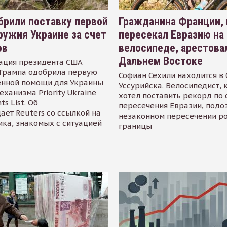
рили поставку первой
Гражданина Франции,
ружия Украине за счет
пересекал Евразию на
ов
велосипеде, арестова
Дальнем Востоке
ация президента США
Трампа одобрила первую
Софиан Сехили находится в
енной помощи для Украины
Уссурийска. Велосипедист,
еханизма Priority Ukraine
хотел поставить рекорд по 
s List. Об
пересечения Евразии, подо
ает Reuters со ссылкой на
незаконном пересечении р
ика, знакомых с ситуацией
границы