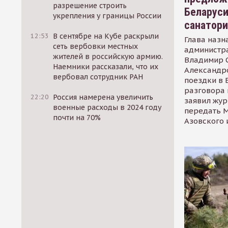
разрешение строить
Беларуси
укрепления у границы России
санатор
12:53
В сентябре на Кубе раскрыли
Глава назн
сеть вербовки местных
администр
жителей в российскую армию.
Владимир С
Наемники рассказали, что их
Александр
вербовал сотрудник РАН
поездки в 
разговора 
22:20
Россия намерена увеличить
заявил жур
военные расходы в 2024 году
передать М
почти на 70%
Азовского 