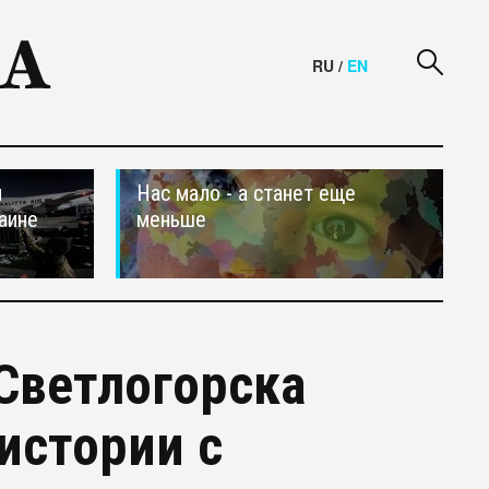
RU
/
EN
и
Нас мало - а станет еще
аине
меньше
Светлогорска
истории с