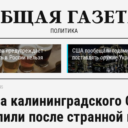
ПОЛИТИКА
в предупреждает -
США пообещали годам
ть в России нельзя
поставлять оружие Укр
45
а калининградского 
лили после странной 