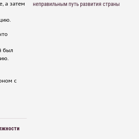
, а затем
неправильным путь развития страны
цию.
что
й был
цию.
оном с
олжности