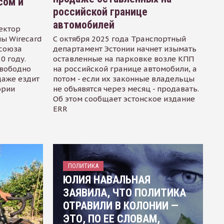
сом и
российской границе
автомобилей
ектор
ы Wirecard
С октября 2025 года Транспортный
осоюза
департамент Эстонии начнет изымать
0 году.
оставленные на парковке возле КПП
свободно
на российской границе автомобили, а
даже ездит
потом - если их законные владельцы
ории
не объявятся через месяц - продавать.
Об этом сообщает эстонское издание
ERR
ПОЛИТИКА
ЮЛИЯ НАВАЛЬНАЯ
ЗАЯВИЛА, ЧТО ПОЛИТИКА
ОТРАВИЛИ В КОЛОНИИ —
ЭТО, ПО ЕЕ СЛОВАМ,