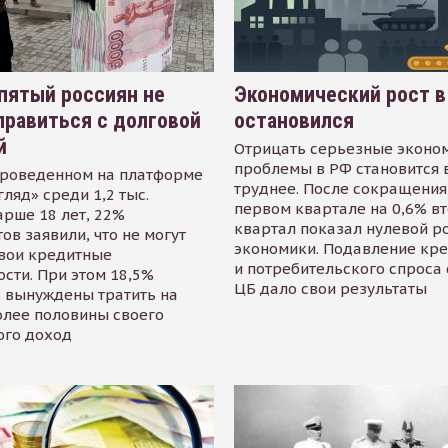
пятый россиян не
Экономический рост в
равиться с долговой
остановился
й
Отрицать серьезные эконо
проблемы в РФ становится 
проведенном на платформе
труднее. После сокращения
гляд» среди 1,2 тыс.
первом квартале на 0,6% в
арше 18 лет, 22%
квартал показал нулевой р
ов заявили, что не могут
экономики. Подавление кр
свои кредитные
и потребительского спроса
сти. При этом 18,5%
ЦБ дало свои результаты
 вынуждены тратить на
олее половины своего
ого доход