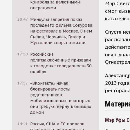
контроля за валютными
Мэр Светл
операциями
смог вызв
касательн
20:47
Минкульт запретил показ
последнего фильма Сокурова
на фестивале в Москве. В нем
Спустя не
Сталин, Черчилль, Гитлер и
рассказан
Муссолини спорят о жизни
действите
пьян, упа
17:10
Российские
политзаключенные призвали
Огнестрел
к голодовке солидарности 30
октября
Александр
2013 года
17:12
«ВКонтакте» начал
блокировать посты
ресторана
родственников
мобилизованных, в которых
Матери
они требуют вернуть близких
домой
Мэр Уфы С
14:11
Россия, США и ЕС провели
секретные переговоры за