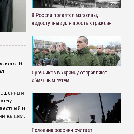
В России появятся магазины,
недоступные для простых граждан
ского. В
ал
Срочников в Украину отправляют
обманным путем
вершенным
тному
звестный и
ий вышел,
Половина россиян считает