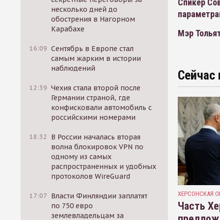
Спикер Со
несколько дней до
параметрам
обострения в Нагорном
Карабахе
Мэр Тольят
16:09
Сентябрь в Европе стал
самым жарким в истории
наблюдений
Сейчас 
12:39
Чехия стала второй после
Германии страной, где
конфисковали автомобиль с
российскими номерами
18:32
В России началась вторая
волна блокировок VPN по
одному из самых
распространенных и удобных
протоколов WireGuard
ХЕРСОНСКАЯ О
17:07
Власти Финляндии заплатят
Часть Хе
по 750 евро
землевладельцам за
предлож