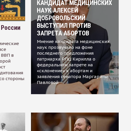
КАНДИДАТ МЕДИЦИНСКИХ
НАУК АЛЕКСЕЙ
ДОБРОВОЛЬСКИЙ
ВЫСТУПИЛ ПРОТИВ
 России
ЗАПРЕТА АБОРТОВ
Мнение кандидата медицинских
мические
наук прозвучало на фоне
все
последнего предложения
 ВВП в
патриарха РПЦ Кирилла о
торой
федеральном запрете на
ост
«склонение» к абортам и
едитования
заявления сенатора Маргариты
 со стороны
Павловой