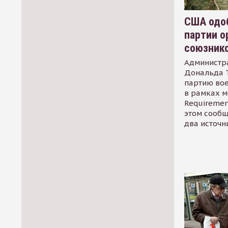
США одоб
партии о
союзник
Администр
Дональда 
партию во
в рамках м
Requirement
этом сообщ
два источн