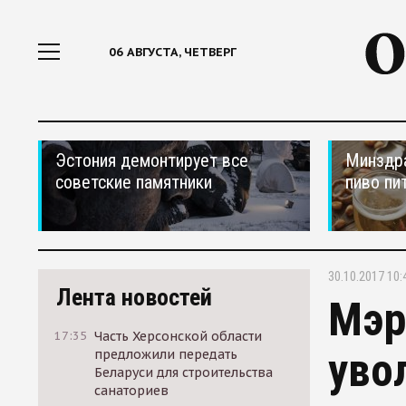
06 АВГУСТА, ЧЕТВЕРГ
Эстония демонтирует все
Минздра
советские памятники
пиво пи
30.10.2017 10:
Лента новостей
Мэр
17:35
Часть Херсонской области
уво
предложили передать
Беларуси для строительства
санаториев