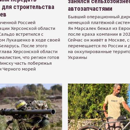
занялся сельхозбизне
 для строительства
автозапчастями
иев
Бывший операционный дир
аченной Россией
немецкой платёжной систем
ации Херсонской области
Ян Марсалек бежал из Евр
альдо встретился с
после краха компании в 202
ом Лукашенко в ходе своей
Сейчас он живёт в Москве, 
Беларусь. После этого
перемещается по России и 
глава Херсонской области
на оккупированные террит
налистам, что регион готов
Украины
инску часть побережья
и Черного морей