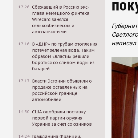
пок
17:26
Сбежавший в Россию экс-
глава немецкого финтеха
Wirecard занялся
Губернат
сельхозбизнесом и
автозапчастями
Светлого
написал
17:16
В «ДНР» по трубам отопления
потечет зеленая вода. Таким
образом «власти» решили
бороться со сливом воды из
батарей
17:13
Власти Эстонии объявили о
продаже оставленных на
российской границе
автомобилей
14:30
США одобрили поставку
первой партии оружия
Украине за счет союзников
14:24
Гражданина Франции,