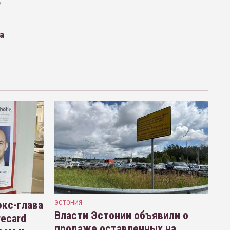
о
а
кс-глава
ЭСТОНИЯ
Власти Эстонии объявили о
recard
продаже оставленных на