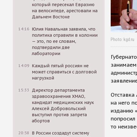
который пересекал Евразию
на велосипеде, арестовали на
Дальнем Востоке
14:16
Юлия Навальная заявила, что
политика отравили в колонии
Photo: kgd.ru
— это, по ее словам,
подтвердили две
лаборатории
Губернато
занимаемо
14:09
Каждый пятый россиян не
может справиться с долговой
администр
нагрузкой
заявлени
15:33
Директор департамента
Отставка
здравоохранения ХМАО,
на него п
кандидат медицинских наук
Алексей Добровольский
изданию «
выступил против запрета
попросил 
абортов
то неизве
20:58
В России создадут систему