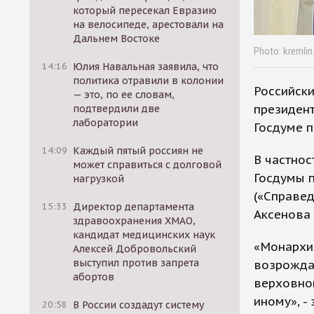
который пересекал Евразию
на велосипеде, арестовали на
Дальнем Востоке
Photo: kremlin
14:16
Юлия Навальная заявила, что
политика отравили в колонии
Российск
— это, по ее словам,
президен
подтвердили две
лаборатории
Госдуме п
14:09
Каждый пятый россиян не
В частнос
может справиться с долговой
Госдумы 
нагрузкой
(«Справед
15:33
Директор департамента
Аксенова 
здравоохранения ХМАО,
кандидат медицинских наук
«Монархия
Алексей Добровольский
выступил против запрета
возрождат
абортов
верховной
иному», -
20:58
В России создадут систему