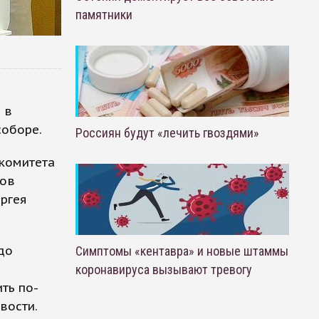
памятники
 в
соборе.
Россиян будут «лечить гвоздями»
 комитета
нов
ргея
адо
Симптомы «кентавра» и новые штаммы
коронавируса вызывают тревогу
ть по-
вости.