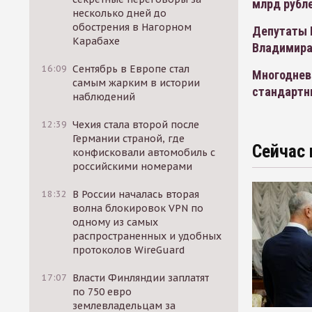
млрд рубл
несколько дней до
обострения в Нагорном
Депутаты 
Карабахе
Владимира
16:09
Сентябрь в Европе стал
Многоднев
самым жарким в истории
стандартн
наблюдений
12:39
Чехия стала второй после
Германии страной, где
Сейчас 
конфисковали автомобиль с
российскими номерами
18:32
В России началась вторая
волна блокировок VPN по
одному из самых
распространенных и удобных
протоколов WireGuard
17:07
Власти Финляндии заплатят
по 750 евро
землевладельцам за