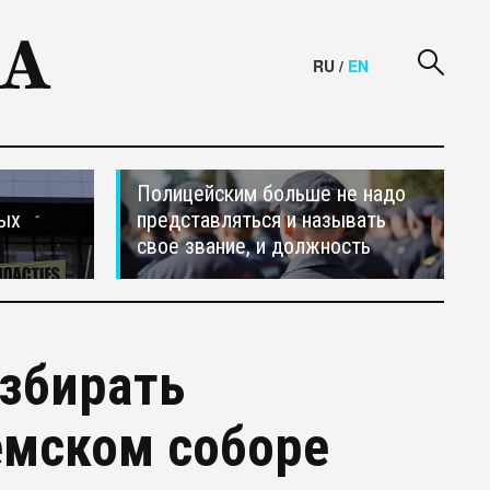
RU
/
EN
Полицейским больше не надо
ных
представляться и называть
свое звание, и должность
збирать
емском соборе