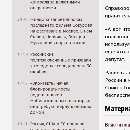
контроля за валютными
Справорос
операциями
правитель
20:47
Минкульт запретил показ
последнего фильма Сокурова
«А вот чт
на фестивале в Москве. В нем
поле конс
Сталин, Черчилль, Гитлер и
Муссолини спорят о жизни
используя
еще что-т
17:10
Российские
депутат.
политзаключенные призвали
к голодовке солидарности 30
октября
Ранее гла
России в 
17:12
«ВКонтакте» начал
Спикер Г
блокировать посты
бесперспе
родственников
мобилизованных, в которых
они требуют вернуть близких
Матери
домой
14:11
Россия, США и ЕС провели
Власти пла
секретные переговоры за