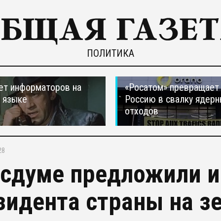
ПОЛИТИКА
ет информаторов на
«Росатом» превращает
 языке
Россию в свалку ядер
отходов
28
осдуме предложили и
зидента страны на з