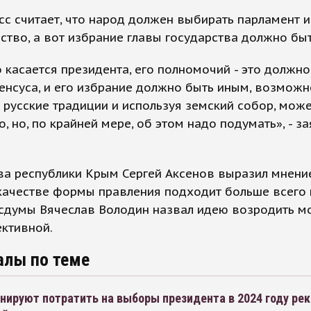
с считает, что народ должен выбирать парламент и
ство, а вот избрание главы государства должно бы
о касается президента, его полномочий - это должно
енсуса, и его избрание должно быть иным, возможн
 русские традиции и используя земский собор, мож
о, но, по крайней мере, об этом надо подумать», - з
ва республики Крым Сергей Аксенов выразил мнение
качестве формы правления подходит больше всего 
осдумы Вячеслав Володин назвал идею возродить 
ктивной.
алы по теме
нируют потратить на выборы президента в 2024 году ре