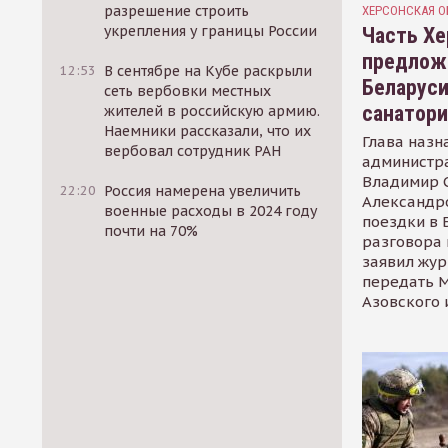
разрешение строить
ХЕРСОНСКАЯ О
укрепления у границы России
Часть Хе
предлож
12:53
В сентябре на Кубе раскрыли
Беларуси
сеть вербовки местных
санатор
жителей в российскую армию.
Наемники рассказали, что их
Глава назн
вербовал сотрудник РАН
администр
Владимир С
22:20
Россия намерена увеличить
Александр
военные расходы в 2024 году
поездки в 
почти на 70%
разговора 
заявил жур
передать М
Азовского 