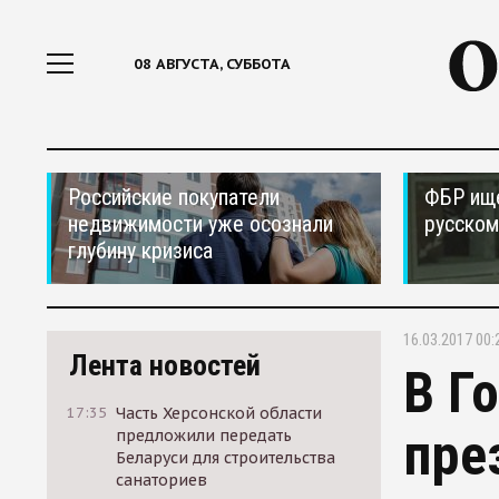
08 АВГУСТА, СУББОТА
Российские покупатели
ФБР ищ
недвижимости уже осознали
русском
глубину кризиса
16.03.2017 00:
Лента новостей
В Г
17:35
Часть Херсонской области
пре
предложили передать
Беларуси для строительства
санаториев