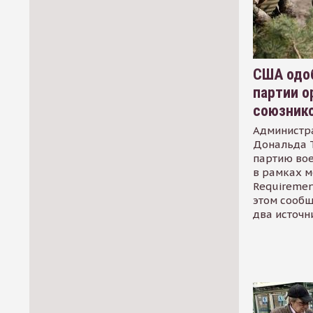
США одоб
партии о
союзник
Администр
Дональда 
партию во
в рамках м
Requirement
этом сообщ
два источн