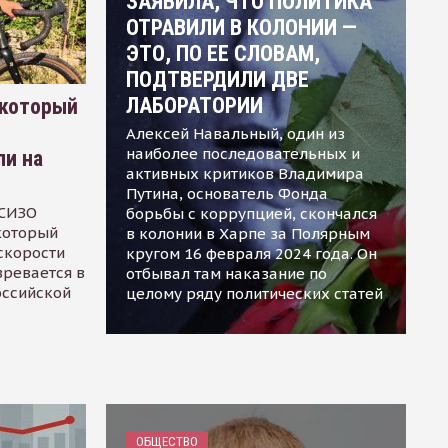
ЗАЯВИЛА, ЧТО ПОЛИТИКА
ОТРАВИЛИ В КОЛОНИИ —
ЭТО, ПО ЕЕ СЛОВАМ,
ПОДТВЕРДИЛИ ДВЕ
ЛАБОРАТОРИИ
 который
Алексей Навальный, один из
наиболее последовательных и
ли на
активных критиков Владимира
Путина, основатель Фонда
 СИЗО
борьбы с коррупцией, скончался
 который
в колонии в Харпе за Полярным
скорости
кругом 16 февраля 2024 года. Он
зревается в
отбывал там наказание по
оссийской
целому ряду политических статей
ОБЩЕСТВО