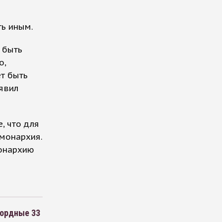
ть иным.
 быть
о,
ет быть
аявил
, что для
монархия.
монархию
кордные 33