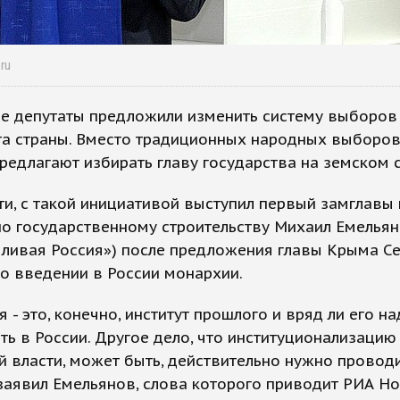
.ru
ие депутаты предложили изменить систему выборов
та страны. Вместо традиционных народных выборов
редлагают избирать главу государства на земском 
ти, с такой инициативой выступил первый замглавы
по государственному строительству Михаил Емелья
ливая Россия») после предложения главы Крыма Се
о введении в России монархии.
 - это, конечно, институт прошлого и вряд ли его н
ь в России. Другое дело, что институционализацию
 власти, может быть, действительно нужно проводи
 заявил Емельянов, слова которого приводит РИА Но