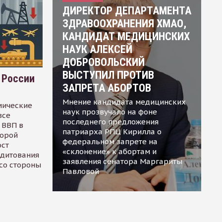
ДИРЕКТОР ДЕПАРТАМЕНТА
ЗДРАВООХРАНЕНИЯ ХМАО,
КАНДИДАТ МЕДИЦИНСКИХ
НАУК АЛЕКСЕЙ
ДОБРОВОЛЬСКИЙ
ВЫСТУПИЛ ПРОТИВ
 России
ЗАПРЕТА АБОРТОВ
Мнение кандидата медицинских
мические
наук прозвучало на фоне
все
последнего предложения
 ВВП в
патриарха РПЦ Кирилла о
торой
федеральном запрете на
ост
«склонение» к абортам и
едитования
заявления сенатора Маргариты
 со стороны
Павловой