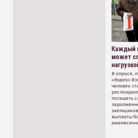
Каждый 
может сп
нагрузко
В опросе, 
«Яндекс.Вз
человек ст
респондент
погашать 
задолженно
заемщиков
выплаты б
ежемесячн