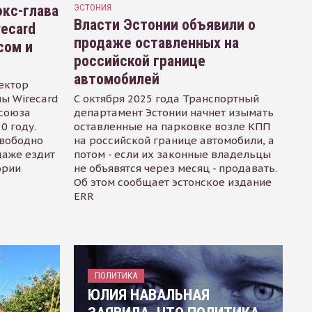
кс-глава
ЭСТОНИЯ
Власти Эстонии объявили о
recard
продаже оставленных на
сом и
российской границе
автомобилей
ектор
ы Wirecard
С октября 2025 года Транспортный
осоюза
департамент Эстонии начнет изымать
0 году.
оставленные на парковке возле КПП
свободно
на российской границе автомобили, а
даже ездит
потом - если их законные владельцы
ории
не объявятся через месяц - продавать.
Об этом сообщает эстонское издание
ERR
ПОЛИТИКА
ЮЛИЯ НАВАЛЬНАЯ