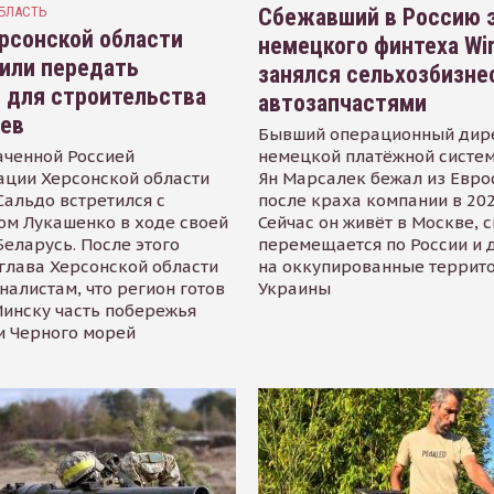
БЛАСТЬ
Сбежавший в Россию э
рсонской области
немецкого финтеха Wi
или передать
занялся сельхозбизне
 для строительства
автозапчастями
иев
Бывший операционный дир
аченной Россией
немецкой платёжной систем
ации Херсонской области
Ян Марсалек бежал из Евр
альдо встретился с
после краха компании в 202
ом Лукашенко в ходе своей
Сейчас он живёт в Москве, 
Беларусь. После этого
перемещается по России и 
глава Херсонской области
на оккупированные террит
налистам, что регион готов
Украины
инску часть побережья
и Черного морей