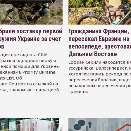
рили поставку первой
Гражданина Франции,
ружия Украине за счет
пересекал Евразию на
ов
велосипеде, арестова
Дальнем Востоке
ация президента США
Трампа одобрила первую
Софиан Сехили находится в
енной помощи для Украины
Уссурийска. Велосипедист,
еханизма Priority Ukraine
хотел поставить рекорд по 
s List. Об
пересечения Евразии, подо
ает Reuters со ссылкой на
незаконном пересечении р
ика, знакомых с ситуацией
границы