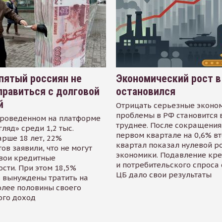
пятый россиян не
Экономический рост в
равиться с долговой
остановился
й
Отрицать серьезные эконо
проблемы в РФ становится 
проведенном на платформе
труднее. После сокращения
гляд» среди 1,2 тыс.
первом квартале на 0,6% в
арше 18 лет, 22%
квартал показал нулевой р
ов заявили, что не могут
экономики. Подавление кр
свои кредитные
и потребительского спроса
сти. При этом 18,5%
ЦБ дало свои результаты
 вынуждены тратить на
олее половины своего
ого доход