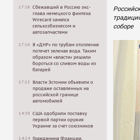
17:26
Сбежавший в Россию экс-
Российск
глава немецкого финтеха
традицио
Wirecard занялся
соборе
сельхозбизнесом и
автозапчастями
17:16
В «ДНР» по трубам отопления
потечет зеленая вода. Таким
образом «власти» решили
бороться со сливом воды из
батарей
17:13
Власти Эстонии объявили о
продаже оставленных на
российской границе
автомобилей
14:30
США одобрили поставку
первой партии оружия
Украине за счет союзников
14:24
Гражданина Франции,