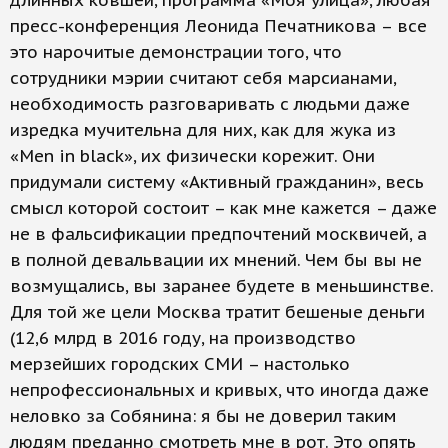
длинных ковшей, программа «Моя улица», любая
пресс-конференция Леонида Печатникова – все
это нарочитые демонстрации того, что
сотрудники мэрии считают себя марсианами,
необходимость разговаривать с людьми даже
изредка мучительна для них, как для жука из
«Men in black», их физически корежит. Они
придумали систему «Активный гражданин», весь
смысл которой состоит – как мне кажется – даже
не в фальсификации предпочтений москвичей, а
в полной девальвации их мнений. Чем бы вы не
возмущались, вы заранее будете в меньшинстве.
Для той же цели Москва тратит бешеные деньги
(12,6 млрд в 2016 году, на производство
мерзейших городских СМИ – настолько
непрофессиональных и кривых, что иногда даже
неловко за Собянина: я бы не доверил таким
людям преданно смотреть мне в рот. Это опять