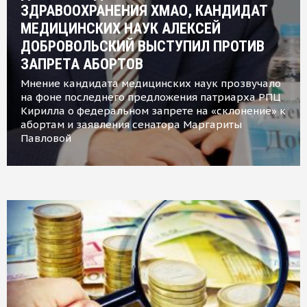
ЗДРАВООХРАНЕНИЯ ХМАО, КАНДИДАТ
МЕДИЦИНСКИХ НАУК АЛЕКСЕЙ
ДОБРОВОЛЬСКИЙ ВЫСТУПИЛ ПРОТИВ
ЗАПРЕТА АБОРТОВ
Мнение кандидата медицинских наук прозвучало
на фоне последнего предложения патриарха РПЦ
Кирилла о федеральном запрете на «склонение» к
абортам и заявления сенатора Маргариты
Павловой