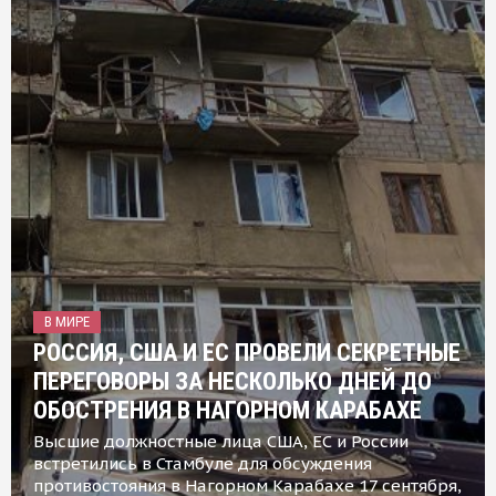
В МИРЕ
РОССИЯ, США И ЕС ПРОВЕЛИ СЕКРЕТНЫЕ
ПЕРЕГОВОРЫ ЗА НЕСКОЛЬКО ДНЕЙ ДО
ОБОСТРЕНИЯ В НАГОРНОМ КАРАБАХЕ
Высшие должностные лица США, ЕС и России
встретились в Стамбуле для обсуждения
противостояния в Нагорном Карабахе 17 сентября,