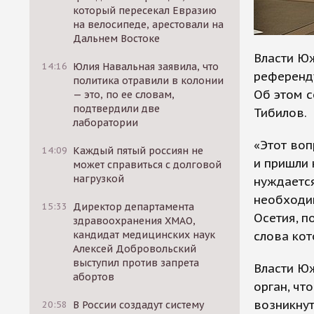
который пересекал Евразию
на велосипеде, арестовали на
Дальнем Востоке
Власти Ю
14:16
Юлия Навальная заявила, что
референд
политика отравили в колонии
Об этом 
— это, по ее словам,
подтвердили две
Тибилов.
лаборатории
«Этот во
14:09
Каждый пятый россиян не
и пришли 
может справиться с долговой
нагрузкой
нуждается
необходи
15:33
Директор департамента
Осетия, п
здравоохранения ХМАО,
слова кот
кандидат медицинских наук
Алексей Добровольский
выступил против запрета
Власти Ю
абортов
орган, чт
возникну
20:58
В России создадут систему