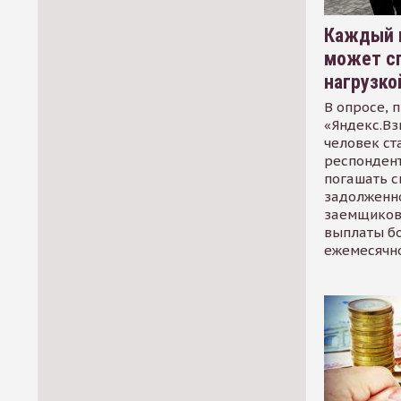
Каждый 
может сп
нагрузко
В опросе, 
«Яндекс.Вз
человек ст
респондент
погашать 
задолженно
заемщиков
выплаты б
ежемесячн