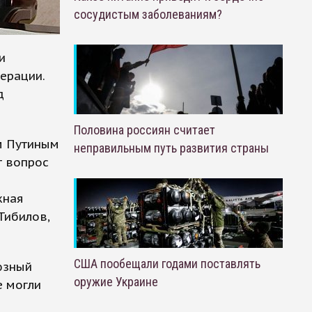
сосудистым заболеваниям?
и
ерации.
д
Половина россиян считает
м Путиным
неправильным путь развития страны
т вопрос
жная
Тибилов,
США пообещали годами поставлять
юзный
оружие Украине
е могли