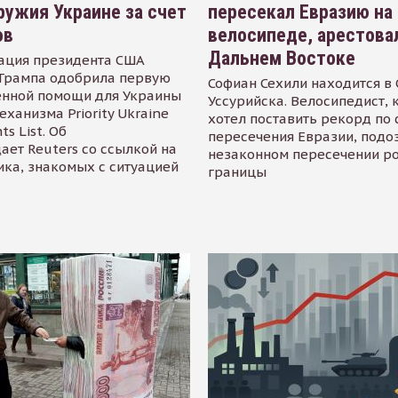
ружия Украине за счет
пересекал Евразию на
ов
велосипеде, арестова
Дальнем Востоке
ация президента США
Трампа одобрила первую
Софиан Сехили находится в
енной помощи для Украины
Уссурийска. Велосипедист,
еханизма Priority Ukraine
хотел поставить рекорд по 
s List. Об
пересечения Евразии, подо
ает Reuters со ссылкой на
незаконном пересечении р
ика, знакомых с ситуацией
границы