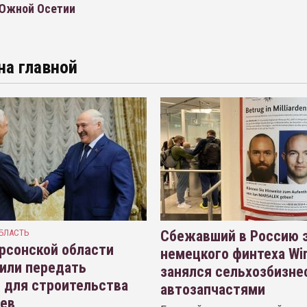
 Южной Осетии
на главной
БЛАСТЬ
Сбежавший в Россию э
рсонской области
немецкого финтеха Wi
или передать
занялся сельхозбизне
 для строительства
автозапчастями
иев