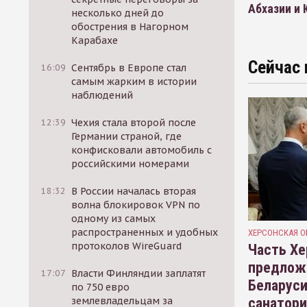
Абхазии и
несколько дней до
обострения в Нагорном
Карабахе
Сейчас 
16:09
Сентябрь в Европе стал
самым жарким в истории
наблюдений
12:39
Чехия стала второй после
Германии страной, где
конфисковали автомобиль с
российскими номерами
18:32
В России началась вторая
волна блокировок VPN по
одному из самых
распространенных и удобных
ХЕРСОНСКАЯ О
протоколов WireGuard
Часть Хе
предлож
17:07
Власти Финляндии заплатят
Беларуси
по 750 евро
санатор
землевладельцам за