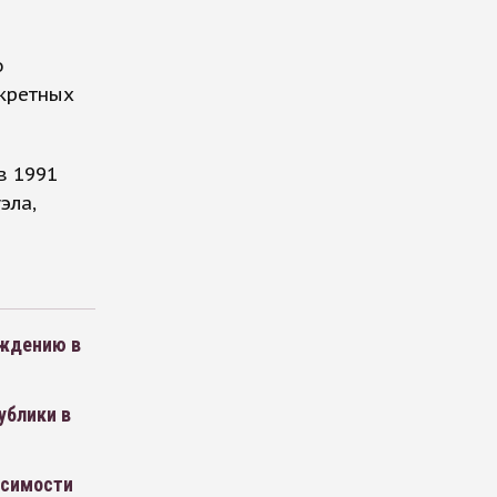
о
нкретных
в 1991
эла,
ождению в
ублики в
исимости