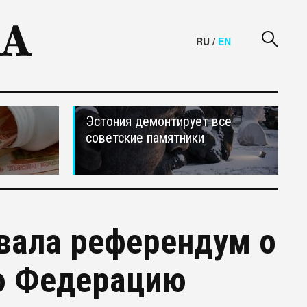
RU
/
EN
Эстония демонтирует все
советские памятники
вала референдум о
ю Федерацию