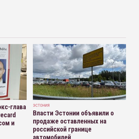
кс-глава
ЭСТОНИЯ
Власти Эстонии объявили о
recard
продаже оставленных на
сом и
российской границе
автомобилей