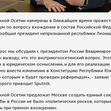
жной Осетии намерены в ближайшее время провест
ум по вопросу вхождения в состав Российской Фед
сообщил президент непризнанной республики Леони
прос мы обсудили с президентом России Владимиро
к выводу, что это внутриюгоосетинский вопрос. Это
 в юридическом осмыслении, и для его реализации
мо внести изменения в Конституцию Республики Ю
о которым и будет проведен референдум», - заявил 
орого приводит Sputnik.
жной Осетии предложат Москве создать единый со
обы в России не было «политических рисков, которы
ть при прямом вхождении».