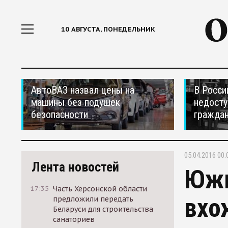
10 АВГУСТА, ПОНЕДЕЛЬНИК
АвтоВАЗ назвал цены на
В Росси
машины без подушек
недосту
безопасности
гражда
05.04.2016 00:
Лента новостей
Южн
17:35
Часть Херсонской области
вхо
предложили передать
Беларуси для строительства
санаториев