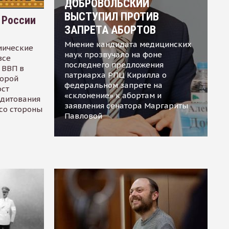
ДОБРОВОЛЬСКИЙ
ВЫСТУПИЛ ПРОТИВ
 России
ЗАПРЕТА АБОРТОВ
Мнение кандидата медицинских
мические
наук прозвучало на фоне
все
последнего предложения
 ВВП в
патриарха РПЦ Кирилла о
торой
федеральном запрете на
ост
«склонение» к абортам и
едитования
заявления сенатора Маргариты
 со стороны
Павловой