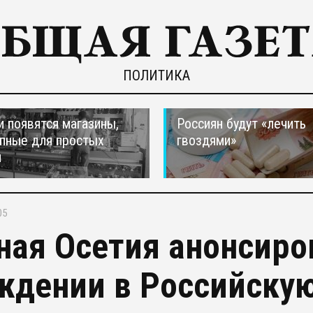
ПОЛИТИКА
и появятся магазины,
Россиян будут «лечить
пные для простых
гвоздями»
н
05
ая Осетия анонсиро
ждении в Российску