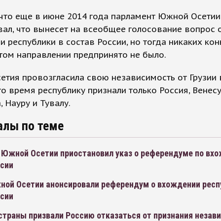
что еще в июне 2014 года парламент Южной Осетии
ал, что вынесет на всеобщее голосование вопрос 
 республики в состав России, но тогда никаких ко
том направлении предпринято не было.
тия провозгласила свою независимость от Грузии 
это время республику признали только Россия, Венесу
, Науру и Тувалу.
алы по теме
 Южной Осетии приостановил указ о референдуме по вх
ссии
ной Осетии анонсировали референдум о вхождении респ
ссии
страны призвали Россию отказаться от признания незав