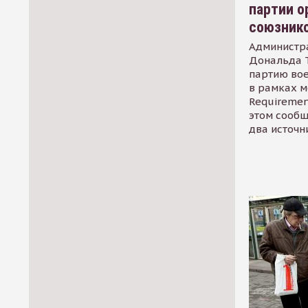
партии о
союзник
Администр
Дональда 
партию во
в рамках м
Requirement
этом сообщ
два источн