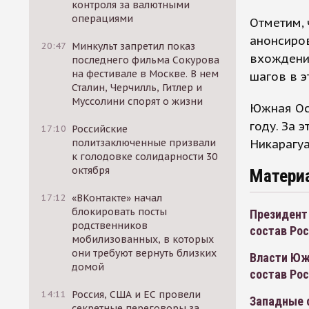
контроля за валютными
операциями
Отметим, 
анонсиров
20:47
Минкульт запретил показ
вхождении
последнего фильма Сокурова
на фестивале в Москве. В нем
шагов в э
Сталин, Черчилль, Гитлер и
Муссолини спорят о жизни
Южная Осе
году. За 
17:10
Российские
Никарагуа
политзаключенные призвали
к голодовке солидарности 30
октября
Матери
17:12
«ВКонтакте» начал
блокировать посты
Президент
родственников
состав Ро
мобилизованных, в которых
они требуют вернуть близких
Власти Юж
домой
состав Ро
14:11
Россия, США и ЕС провели
Западные 
секретные переговоры за