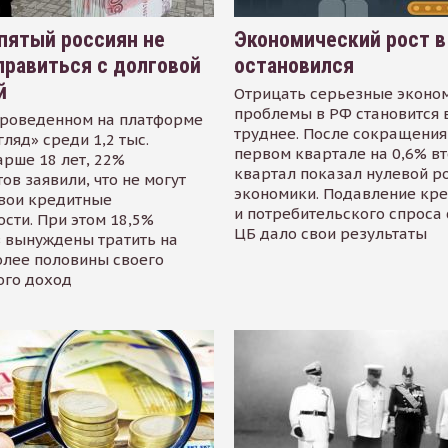
пятый россиян не
Экономический рост в
равиться с долговой
остановился
й
Отрицать серьезные эконо
проблемы в РФ становится 
проведенном на платформе
труднее. После сокращения
гляд» среди 1,2 тыс.
первом квартале на 0,6% в
арше 18 лет, 22%
квартал показал нулевой р
ов заявили, что не могут
экономики. Подавление кр
свои кредитные
и потребительского спроса
сти. При этом 18,5%
ЦБ дало свои результаты
 вынуждены тратить на
олее половины своего
ого доход