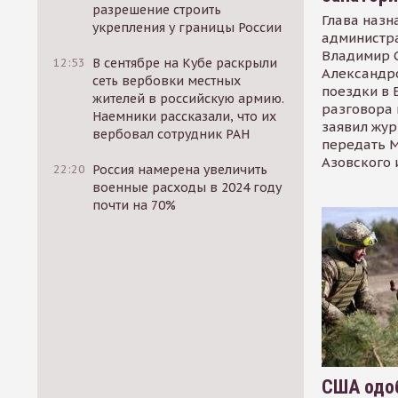
разрешение строить
Глава назн
укрепления у границы России
администр
Владимир С
12:53
В сентябре на Кубе раскрыли
Александр
сеть вербовки местных
поездки в 
жителей в российскую армию.
разговора 
Наемники рассказали, что их
заявил жур
вербовал сотрудник РАН
передать М
Азовского 
22:20
Россия намерена увеличить
военные расходы в 2024 году
почти на 70%
США одоб