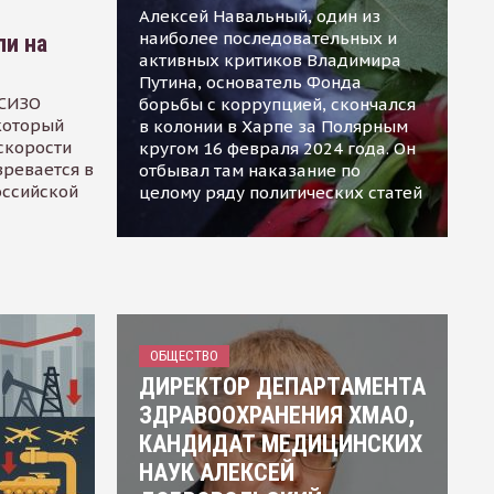
Алексей Навальный, один из
наиболее последовательных и
ли на
активных критиков Владимира
Путина, основатель Фонда
 СИЗО
борьбы с коррупцией, скончался
 который
в колонии в Харпе за Полярным
скорости
кругом 16 февраля 2024 года. Он
зревается в
отбывал там наказание по
оссийской
целому ряду политических статей
ОБЩЕСТВО
ДИРЕКТОР ДЕПАРТАМЕНТА
ЗДРАВООХРАНЕНИЯ ХМАО,
КАНДИДАТ МЕДИЦИНСКИХ
НАУК АЛЕКСЕЙ