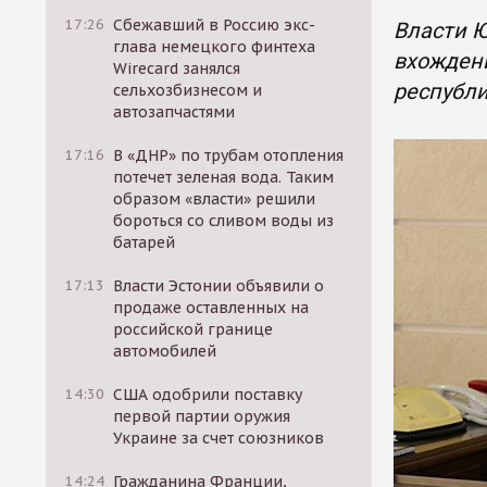
17:26
Сбежавший в Россию экс-
Власти 
глава немецкого финтеха
вхождени
Wirecard занялся
республ
сельхозбизнесом и
автозапчастями
17:16
В «ДНР» по трубам отопления
потечет зеленая вода. Таким
образом «власти» решили
бороться со сливом воды из
батарей
17:13
Власти Эстонии объявили о
продаже оставленных на
российской границе
автомобилей
14:30
США одобрили поставку
первой партии оружия
Украине за счет союзников
14:24
Гражданина Франции,