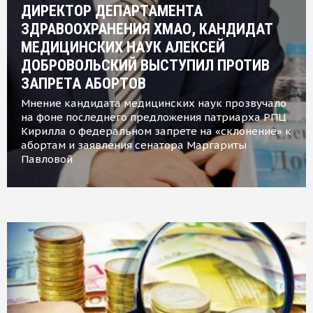
ДИРЕКТОР ДЕПАРТАМЕНТА
ЗДРАВООХРАНЕНИЯ ХМАО, КАНДИДАТ
МЕДИЦИНСКИХ НАУК АЛЕКСЕЙ
ДОБРОВОЛЬСКИЙ ВЫСТУПИЛ ПРОТИВ
ЗАПРЕТА АБОРТОВ
Мнение кандидата медицинских наук прозвучало
на фоне последнего предложения патриарха РПЦ
Кирилла о федеральном запрете на «склонение» к
абортам и заявления сенатора Маргариты
Павловой