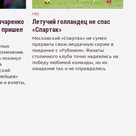
РФЛ
нчаренко
Летучий голландец не спас
у пришел
«Спартак»
Московский «Спартак» не сумел
прервать свою неудачную серию в
ьных
поединке с «Рубином». Фанаты
изменения.
столичного клуба точно надеялись на
о покинул
победу любимой команды, но их
а
ожидания так и не оправдались
ский
мейцев»
и и взлеты,