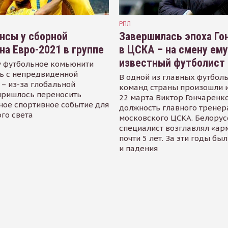
РПЛ
нсы у сборной
Завершилась эпоха Го
на Евро-2021 в группе
в ЦСКА – на смену ем
известный футболист
у футбольное комьюнити
ь с непредвиденной
В одной из главных футбол
– из-за глобальной
команд страны произошли 
пришлось переносить
22 марта Виктор Гончаренк
ое спортивное событие для
должность главного тренер
ого света
московского ЦСКА. Белорус
специалист возглавлял «ар
почти 5 лет. За эти годы был
и падения