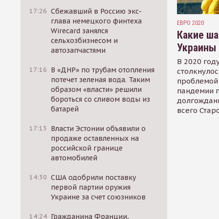
17:26
Сбежавший в Россию экс-
глава немецкого финтеха
ЕВРО 2020
Wirecard занялся
Какие ша
сельхозбизнесом и
Украины 
автозапчастями
В 2020 год
17:16
В «ДНР» по трубам отопления
столкнулос
потечет зеленая вода. Таким
проблемой 
образом «власти» решили
пандемии 
бороться со сливом воды из
долгожданн
батарей
всего Стар
17:13
Власти Эстонии объявили о
продаже оставленных на
российской границе
автомобилей
14:30
США одобрили поставку
первой партии оружия
Украине за счет союзников
14:24
Гражданина Франции,