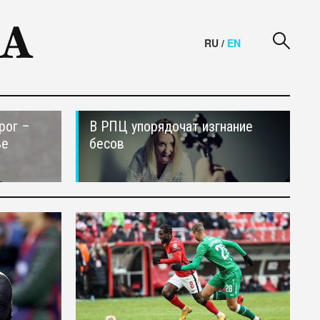
RU
/
EN
рог –
В РПЦ упорядочат изгнание
ье
бесов