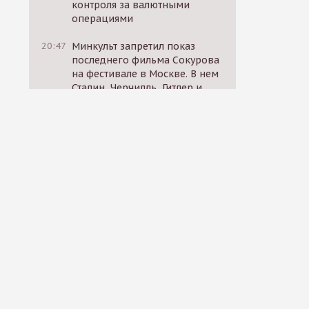
контроля за валютными
операциями
20:47
Минкульт запретил показ
последнего фильма Сокурова
на фестивале в Москве. В нем
Сталин, Черчилль, Гитлер и
Муссолини спорят о жизни
17:10
Российские
политзаключенные призвали
к голодовке солидарности 30
октября
17:12
«ВКонтакте» начал
блокировать посты
родственников
мобилизованных, в которых
они требуют вернуть близких
домой
14:11
Россия, США и ЕС провели
секретные переговоры за