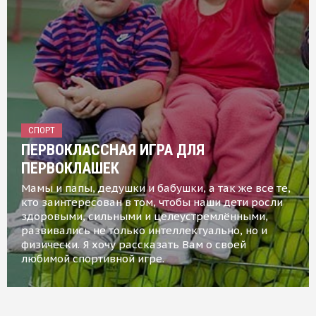
СПОРТ
ПЕРВОКЛАССНАЯ ИГРА ДЛЯ
ПЕРВОКЛАШЕК
Мамы и папы, дедушки и бабушки, а так же все те,
кто заинтересован в том, чтобы наши дети росли
здоровыми, сильными и целеустремлёнными,
развивались не только интеллектуально, но и
физически. Я хочу рассказать Вам о своей
любимой спортивной игре.