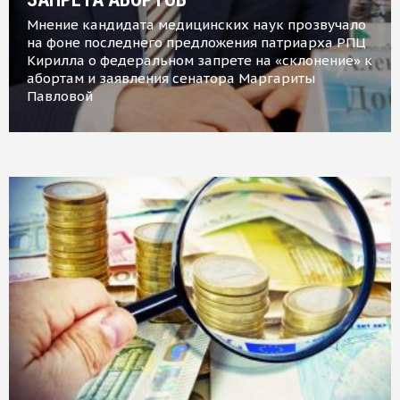
Мнение кандидата медицинских наук прозвучало
на фоне последнего предложения патриарха РПЦ
Кирилла о федеральном запрете на «склонение» к
абортам и заявления сенатора Маргариты
Павловой