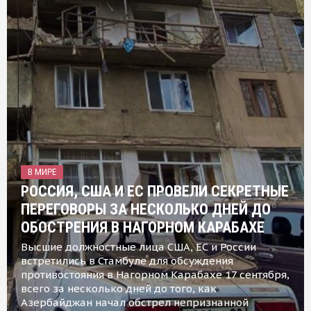
В МИРЕ
РОССИЯ, США И ЕС ПРОВЕЛИ СЕКРЕТНЫЕ
ПЕРЕГОВОРЫ ЗА НЕСКОЛЬКО ДНЕЙ ДО
ОБОСТРЕНИЯ В НАГОРНОМ КАРАБАХЕ
Высшие должностные лица США, ЕС и России
встретились в Стамбуле для обсуждения
противостояния в Нагорном Карабахе 17 сентября,
всего за несколько дней до того, как
Азербайджан начал обстрел непризнанной