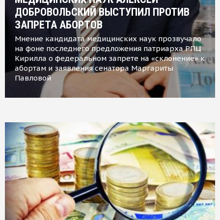
ДОБРОВОЛЬСКИЙ ВЫСТУПИЛ ПРОТИВ
ЗАПРЕТА АБОРТОВ
Мнение кандидата медицинских наук прозвучало
на фоне последнего предложения патриарха РПЦ
Кирилла о федеральном запрете на «склонение» к
абортам и заявления сенатора Маргариты
Павловой