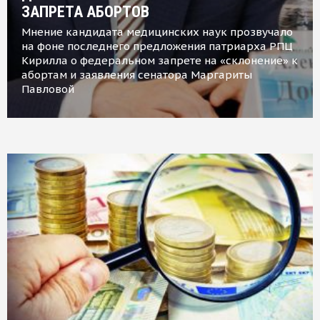
ЗАПРЕТА АБОРТОВ
Мнение кандидата медицинских наук прозвучало
на фоне последнего предложения патриарха РПЦ
Кирилла о федеральном запрете на «склонение» к
абортам и заявления сенатора Маргариты
Павловой