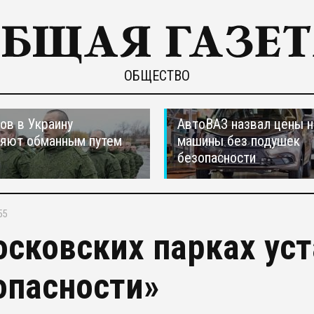
ОБЩЕСТВО
ов в Украину
АвтоВАЗ назвал цены н
ляют обманным путем
машины без подушек
безопасности
55
осковских парках ус
опасности»