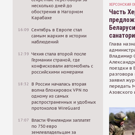
ХЕРСОНСКАЯ О
несколько дней до
Часть Хе
обострения в Нагорном
Карабахе
предлож
Беларуси
16:09
Сентябрь в Европе стал
санатор
самым жарким в истории
наблюдений
Глава назн
администр
12:39
Чехия стала второй после
Владимир С
Германии страной, где
Александр
конфисковали автомобиль с
поездки в 
российскими номерами
разговора 
заявил жур
18:32
В России началась вторая
передать М
волна блокировок VPN по
Азовского 
одному из самых
распространенных и удобных
протоколов WireGuard
17:07
Власти Финляндии заплатят
по 750 евро
землевладельцам за