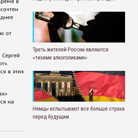
время в
 сочтен
зднее
ю от
Треть жителей России являются
 Сергей
«тихими алкоголиками»
т».
ся в этих
ах»
ся на
Немцы испытывают все больше страха
перед будущим