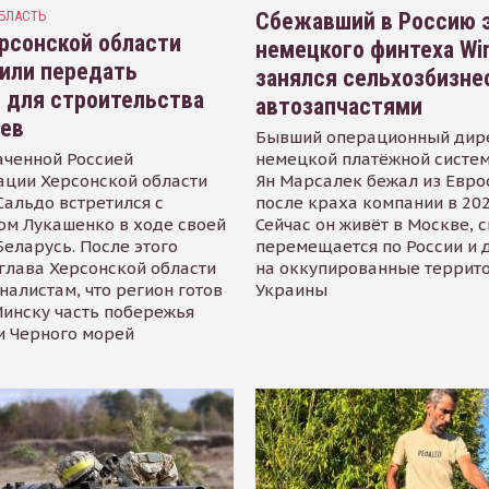
БЛАСТЬ
Сбежавший в Россию э
рсонской области
немецкого финтеха Wi
или передать
занялся сельхозбизне
 для строительства
автозапчастями
иев
Бывший операционный дир
аченной Россией
немецкой платёжной систем
ации Херсонской области
Ян Марсалек бежал из Евр
альдо встретился с
после краха компании в 202
ом Лукашенко в ходе своей
Сейчас он живёт в Москве, 
Беларусь. После этого
перемещается по России и 
глава Херсонской области
на оккупированные террит
налистам, что регион готов
Украины
инску часть побережья
и Черного морей