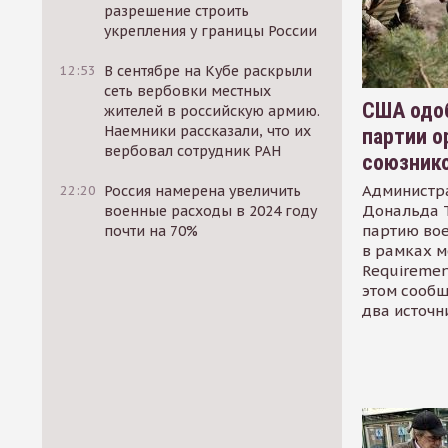
разрешение строить
укрепления у границы России
12:53
В сентябре на Кубе раскрыли
сеть вербовки местных
США одоб
жителей в российскую армию.
Наемники рассказали, что их
партии о
вербовал сотрудник РАН
союзник
Администр
22:20
Россия намерена увеличить
Дональда 
военные расходы в 2024 году
партию во
почти на 70%
в рамках м
Requirement
этом сообщ
два источн