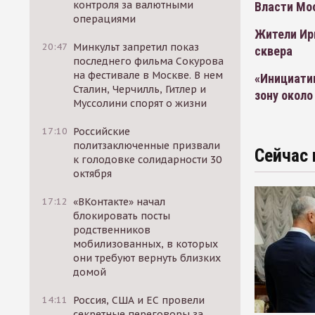
контроля за валютными
Власти Мо
операциями
Жители Ир
20:47
Минкульт запретил показ
сквера
последнего фильма Сокурова
на фестивале в Москве. В нем
«Инициатив
Сталин, Черчилль, Гитлер и
зону около
Муссолини спорят о жизни
17:10
Российские
политзаключенные призвали
Сейчас 
к голодовке солидарности 30
октября
17:12
«ВКонтакте» начал
блокировать посты
родственников
мобилизованных, в которых
они требуют вернуть близких
домой
14:11
Россия, США и ЕС провели
секретные переговоры за