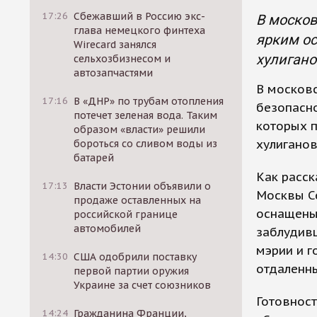
17:26
Сбежавший в Россию экс-
В москов
глава немецкого финтеха
ярким ос
Wirecard занялся
хулигано
сельхозбизнесом и
автозапчастями
В московс
17:16
В «ДНР» по трубам отопления
безопасно
потечет зеленая вода. Таким
которых п
образом «власти» решили
хулиганов
бороться со сливом воды из
батарей
Как расск
17:13
Власти Эстонии объявили о
Москвы Се
продаже оставленных на
оснащены
российской границе
автомобилей
заблудив
мэрии и г
14:30
США одобрили поставку
отдаленн
первой партии оружия
Украине за счет союзников
Готовност
14:24
Гражданина Франции,