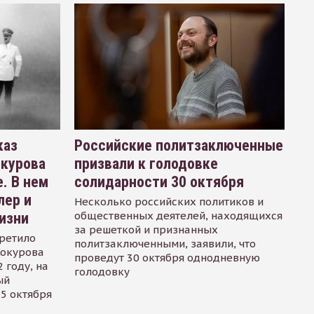
каз
Российские политзаключенные
окурова
призвали к голодовке
. В нем
солидарности 30 октября
лер и
Несколько российских политиков и
общественных деятелей, находящихся
изни
за решеткой и признанных
ретило
политзаключенными, заявили, что
Сокурова
проведут 30 октября однодневную
 году, на
голодовку
ый
15 октября