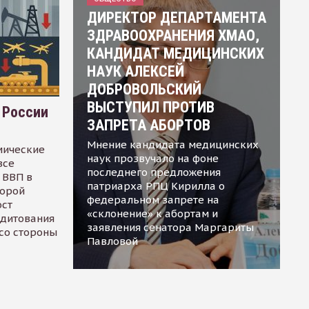
ДИРЕКТОР ДЕПАРТАМЕНТА
ЗДРАВООХРАНЕНИЯ ХМАО,
КАНДИДАТ МЕДИЦИНСКИХ
НАУК АЛЕКСЕЙ
ДОБРОВОЛЬСКИЙ
ВЫСТУПИЛ ПРОТИВ
 России
ЗАПРЕТА АБОРТОВ
Мнение кандидата медицинских
мические
наук прозвучало на фоне
все
последнего предложения
 ВВП в
патриарха РПЦ Кирилла о
торой
федеральном запрете на
ост
«склонение» к абортам и
едитования
заявления сенатора Маргариты
 со стороны
Павловой