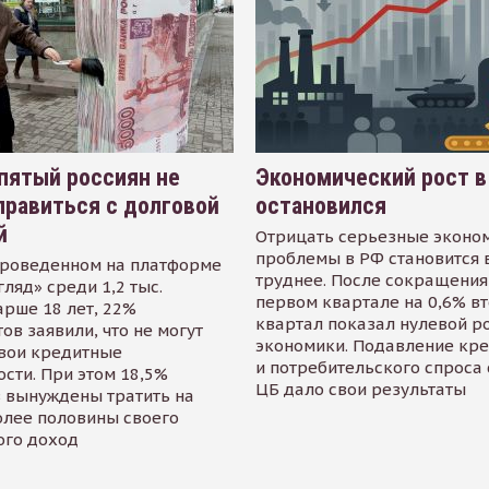
пятый россиян не
Экономический рост в
равиться с долговой
остановился
й
Отрицать серьезные эконо
проблемы в РФ становится 
проведенном на платформе
труднее. После сокращения
гляд» среди 1,2 тыс.
первом квартале на 0,6% в
арше 18 лет, 22%
квартал показал нулевой р
ов заявили, что не могут
экономики. Подавление кр
свои кредитные
и потребительского спроса
сти. При этом 18,5%
ЦБ дало свои результаты
 вынуждены тратить на
олее половины своего
ого доход