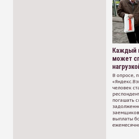
Каждый 
может сп
нагрузко
В опросе, 
«Яндекс.Вз
человек ст
респондент
погашать 
задолженно
заемщиков
выплаты б
ежемесячн