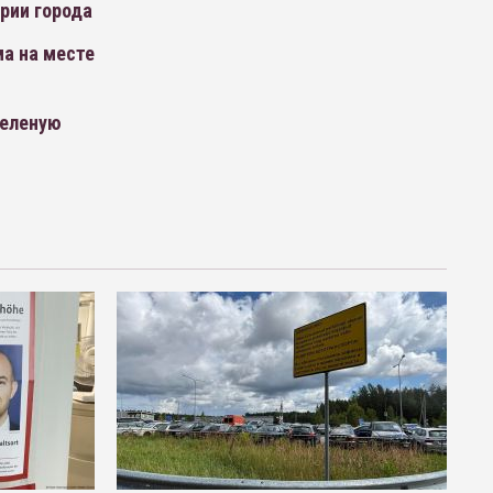
рии города
а на месте
зеленую