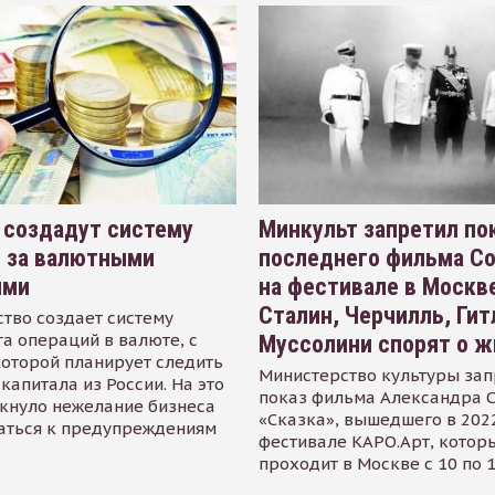
 создадут систему
Минкульт запретил по
я за валютными
последнего фильма С
ями
на фестивале в Москве
Сталин, Черчилль, Гит
тво создает систему
а операций в валюте, с
Муссолини спорят о ж
оторой планирует следить
Министерство культуры зап
капитала из России. На это
показ фильма Александра 
кнуло нежелание бизнеса
«Сказка», вышедшего в 2022
аться к предупреждениям
фестивале КАРО.Арт, котор
проходит в Москве с 10 по 