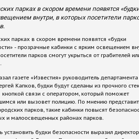
ских парках в скором времени появятся «будк
вещением внутри, в которых посетители парко
в.
ких парках в скором времени появятся «будки
сти» - прозрачные кабинки с ярким освещением вну
осетители парков смогут укрыться от грабителей ил
.
азал газете «Известия» руководитель департамента
ргей Капков, будки будут сделаны из прочного сте
 кнопкой связи с оператором, который поможет
шимся или вызовет полицию. По мнению представи
ородских парков, такие кабинки повысят безопаснос
ых и малоосвещенных районах парков.
ь установить будки безопасности выразил директор