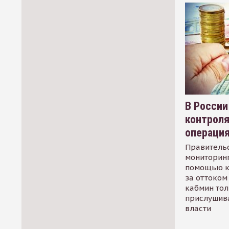
В России
контрол
операци
Правительс
мониторинг
помощью к
за оттоком 
кабмин тол
прислушив
власти