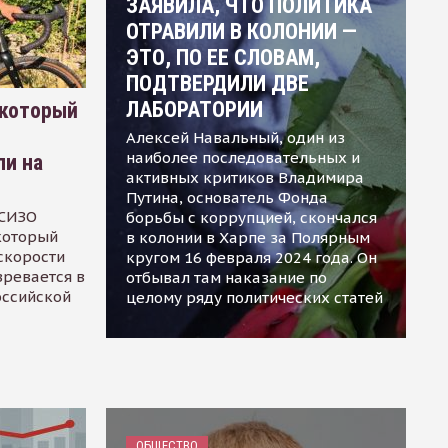
ЗАЯВИЛА, ЧТО ПОЛИТИКА
ОТРАВИЛИ В КОЛОНИИ —
ЭТО, ПО ЕЕ СЛОВАМ,
ПОДТВЕРДИЛИ ДВЕ
ЛАБОРАТОРИИ
 который
Алексей Навальный, один из
наиболее последовательных и
ли на
активных критиков Владимира
Путина, основатель Фонда
 СИЗО
борьбы с коррупцией, скончался
 который
в колонии в Харпе за Полярным
скорости
кругом 16 февраля 2024 года. Он
зревается в
отбывал там наказание по
оссийской
целому ряду политических статей
ОБЩЕСТВО