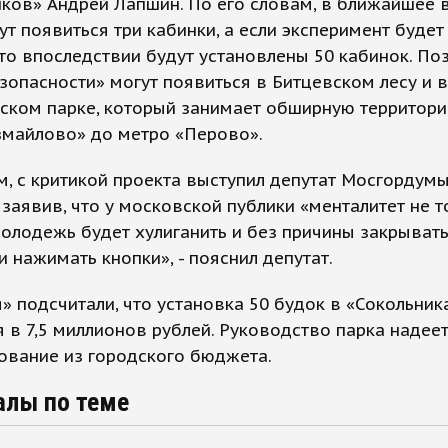
ков» Андрей Лапшин. По его словам, в ближайшее 
ут появиться три кабинки, а если эксперимент будет
то впоследствии будут установлены 50 кабинок. По
зопасности» могут появиться в Битцевском лесу и в
ском парке, который занимает обширную территори
змайлово» до метро «Перово».
, с критикой проекта выступил депутат Мосгордумы
 заявив, что у московской публики «менталитет не то
олодежь будет хулиганить и без причины закрывать
и нажимать кнопки», - пояснил депутат.
» подсчитали, что установка 50 будок в «Сокольник
 в 7,5 миллионов рублей. Руководство парка надеет
ование из городского бюджета.
алы по теме