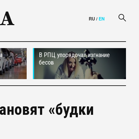
RU
/
EN
а
В РПЦ упорядочат изгнание
бесов
тановят «будки