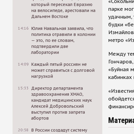
«Сокольни
который пересекал Евразию
парке мог
на велосипеде, арестовали на
удачным, 
Дальнем Востоке
будки «бе
14:16
Юлия Навальная заявила, что
Измайлов
политика отравили в колонии
метро «И
— это, по ее словам,
подтвердили две
лаборатории
Между тем
Гончаров,
14:09
Каждый пятый россиян не
«Буйная м
может справиться с долговой
нагрузкой
кабинках 
15:33
Директор департамента
«Известия
здравоохранения ХМАО,
обойдется
кандидат медицинских наук
финансир
Алексей Добровольский
выступил против запрета
абортов
Матери
20:58
В России создадут систему