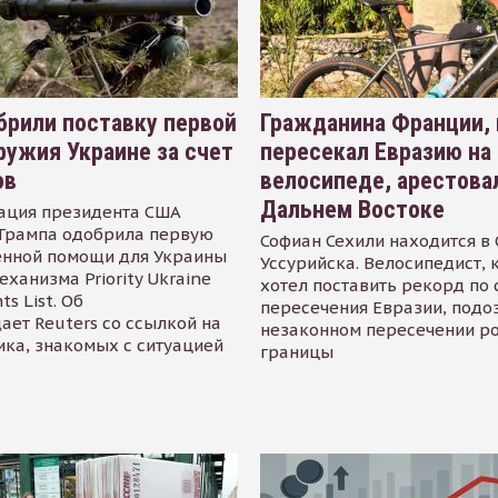
рили поставку первой
Гражданина Франции,
ружия Украине за счет
пересекал Евразию на
ов
велосипеде, арестова
Дальнем Востоке
ация президента США
Трампа одобрила первую
Софиан Сехили находится в
енной помощи для Украины
Уссурийска. Велосипедист,
еханизма Priority Ukraine
хотел поставить рекорд по 
s List. Об
пересечения Евразии, подо
ает Reuters со ссылкой на
незаконном пересечении р
ика, знакомых с ситуацией
границы