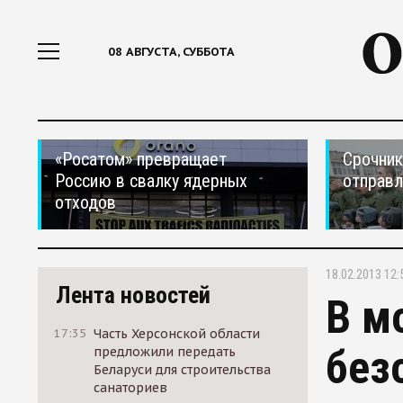
08 АВГУСТА, СУББОТА
«Росатом» превращает
Срочник
Россию в свалку ядерных
отправ
отходов
18.02.2013 12:
Лента новостей
В м
17:35
Часть Херсонской области
без
предложили передать
Беларуси для строительства
санаториев