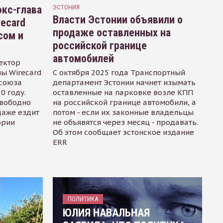
кс-глава
ЭСТОНИЯ
Власти Эстонии объявили о
recard
продаже оставленных на
сом и
российской границе
автомобилей
ектор
ы Wirecard
С октября 2025 года Транспортный
осоюза
департамент Эстонии начнет изымать
0 году.
оставленные на парковке возле КПП
свободно
на российской границе автомобили, а
даже ездит
потом - если их законные владельцы
ории
не объявятся через месяц - продавать.
Об этом сообщает эстонское издание
ERR
ПОЛИТИКА
ЮЛИЯ НАВАЛЬНАЯ