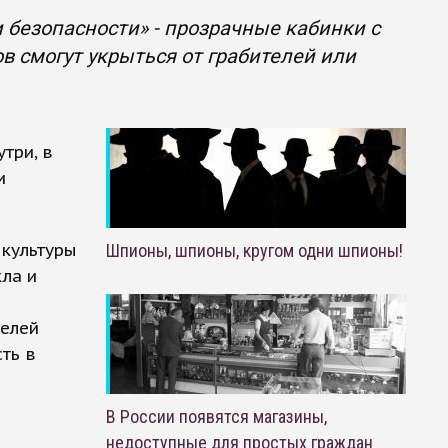
и безопасности» - прозрачные кабинки с
в смогут укрыться от грабителей или
три, в
и
 культуры
Шпионы, шпионы, кругом одни шпионы!
кла и
телей
ть в
В России появятся магазины,
недоступные для простых граждан