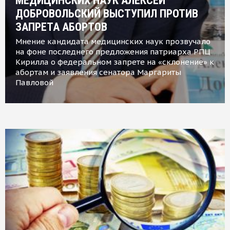
МЕДИЦИНСКИХ НАУК АЛЕКСЕЙ
ДОБРОВОЛЬСКИЙ ВЫСТУПИЛ ПРОТИВ
ЗАПРЕТА АБОРТОВ
Мнение кандидата медицинских наук прозвучало
на фоне последнего предложения патриарха РПЦ
Кирилла о федеральном запрете на «склонение» к
абортам и заявления сенатора Маргариты
Павловой