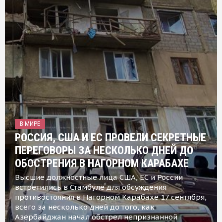
В МИРЕ
РОССИЯ, США И ЕС ПРОВЕЛИ СЕКРЕТНЫЕ
ПЕРЕГОВОРЫ ЗА НЕСКОЛЬКО ДНЕЙ ДО
ОБОСТРЕНИЯ В НАГОРНОМ КАРАБАХЕ
Высшие должностные лица США, ЕС и России
встретились в Стамбуле для обсуждения
противостояния в Нагорном Карабахе 17 сентября,
всего за несколько дней до того, как
Азербайджан начал обстрел непризнанной